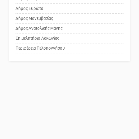
Το δικό σας σχόλιο: Ανοιχτή
επιστολή στον δήμαρχο Σπάρτης
Δήμος Ευρώτα
για τη λειτουργία του ΚΑΠΗ
Δήμος Μονεμβασίας
Δήμος Ανατολικής Μάνης
Το δικό σας σχόλιο: Παράδειγμα
κοινωνικής αναισθησίας
Επιμελητήριο Λακωνίας
Περιφέρεια Πελοποννήσου
Πού βρίσκεται το ιστορικό
κέντρο της Σπάρτης;