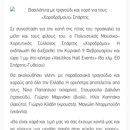
Σε συνεστίαση για την κοπή της πίτας του προσκαλεί τα
μέλη και τους φίλους του, ο Πολιτιστικός Μουσικο–
Χορευτικός Σύλλογος Σπάρτης «Χοροδρόμοι». Η
εκδήλωση θα διεξαχθεί την Κυριακή 9 Φεβρουαρίου και
ώρα 1 μμ στο κέντρο «Vasilikos Hall Events» (8ο χλμ. ΕΟ
Σπάρτης-Γυθείου).
Θα ακολουθήσει γλέντι με παραδοσιακά τραγούδια και
χορούς από όλη την Ελλάδα. Η ορχήστρα αποτελείται από
τους: Νίκο Παπαηλιού (κλαρίνο), Σταυρούλα Δαλιάνη
(τραγούδι), Γιώργο Μαρινάκη (βιολί), Ηλία Καππάκο
(λαούτο), Γιώργο Κλάδη (κρουστά), Μανώλη Ντορμπούδη
(γκάιντα).
«Θα είναι χαρά και τιμή μας να σας έχουμε κοντά μας και
να γίνουμε μια μεγάλη παρέα στον κύκλο του χορού»,