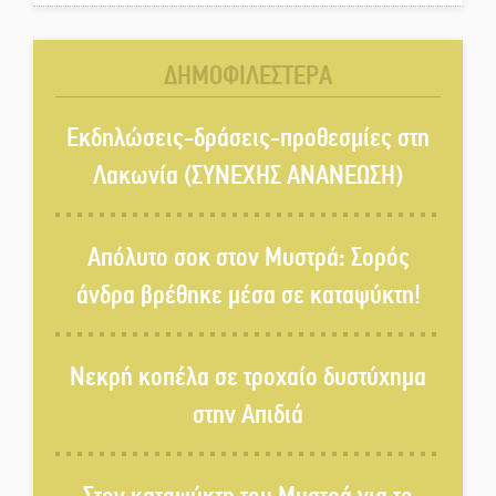
Ζουγανέλη το Σαϊνοπούλειο
ΔΗΜΟΦΙΛΕΣΤΕΡΑ
Πλούσιο πολιτιστικό πρόγραμμα
δίνει «χρώμα» στον Αύγουστο
Εκδηλώσεις-δράσεις-προθεσμίες στη
του Λαχίου
Λακωνία (ΣΥΝΕΧΗΣ ΑΝΑΝΕΩΣΗ)
Χασισοφυτεία στην
Παλαιοπαναγιά ξεσκέπασε η
Απόλυτο σοκ στον Μυστρά: Σορός
Αστυνομία
άνδρα βρέθηκε μέσα σε καταψύκτη!
Μπαρόκ μελωδίες κάτω από την
αυγουστιάτικη πανσέληνο της
Νεκρή κοπέλα σε τροχαίο δυστύχημα
Μονεμβασιάς
στην Απιδιά
Διακοπή ρεύματος στο Έλος