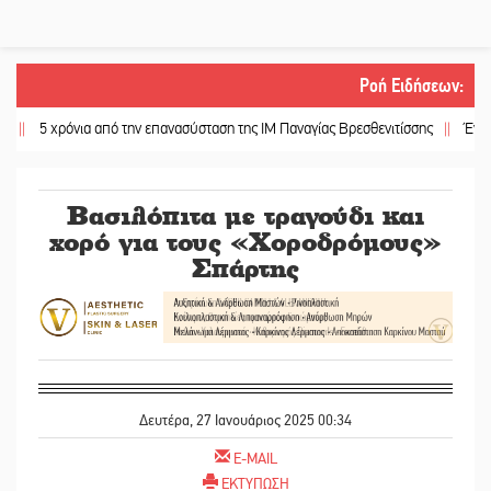
Ροή Ειδήσεων
:
5 χρόνια από την επανασύσταση της ΙΜ Παναγίας Βρεσθενιτίσσης
||
Ένα «ταξί
Βασιλόπιτα με τραγούδι και
χορό για τους «Χοροδρόμους»
Σπάρτης
Δευτέρα, 27 Ιανουάριος 2025 00:34
E-MAIL
ΕΚΤΥΠΩΣΗ