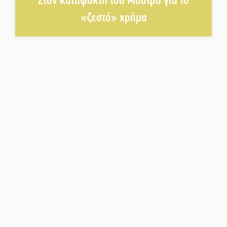
Στον καταψύκτη του Μυστρά για το
«ζεστό» χρήμα
Στο Γύθειο η Άντζελα Γκερέκου
Νταλίκα έπεσε σε γκρεμό στον
Κλαδά: Νεκρός ο 48χρονος
οδηγός
«Ανοιχτή Πόλη» απόψε η Σπάρτη
«ξεκλειδώνει» αγορά και
ψυχαγωγία
«Θέρισε» η άσφαλτος και τον
Ιούλιο στην Πελοπόννησο
Βράβευσε τον Π. Καρρά ο ΑΟ