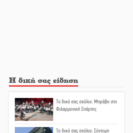
Από Λιβύη είχαν ξεκινήσει οι
μετανάστες που
περισυνελέγησαν στο Ταίναρο
Διακοπή ρεύματος στην Πελλάνα
Λακε-Δαιμονικά: Το κυπαρίσσι
του Μυστρά που φύτρωσε από
μια ξεχασμένη προφητεία
Η δική σας είδηση
Κλήρωσε για τον Αστέρα
Βλαχιώτη στη Γ’ Εθνική
Το δικό σας σχόλιο: Μπράβο στη
Φιλαρμονική Σπάρτης
Οδύνη στην Απιδιά για τον χαμό
της 29χρονης Ελένης σε τροχαίο
Το δικό σας σχόλιο: Σύντομη