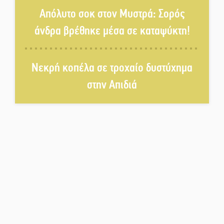
Απόλυτο σοκ στον Μυστρά: Σορός
Το τελεφερίκ της Μονεμβασιάς
άνδρα βρέθηκε μέσα σε καταψύκτη!
στο τραπέζι του δημόσιου
διαλόγου
Νεκρή κοπέλα σε τροχαίο δυστύχημα
Πολιτισμός και παράδοση δίνουν
ραντεβού στην Αγόριανη
στην Απιδιά
Η Σοχά ετοιμάζεται για ένα
δυναμικό καλοκαιρινό party
Διακοπή μαθημάτων στο
Ματάλειο Κολυμβητήριο την
εβδομάδα του
Δεκαπενταύγουστου