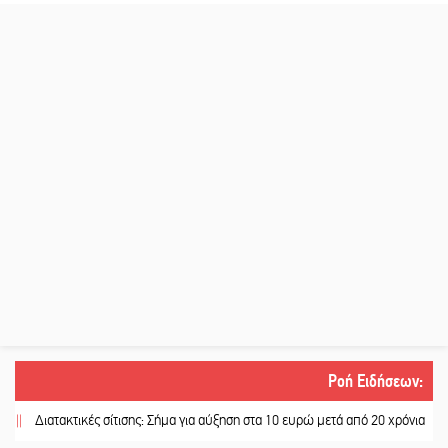
Ροή Ειδήσεων
:
Διατακτικές σίτισης: Σήμα για αύξηση στα 10 ευρώ μετά από 20 χρόνια
||
«Για 