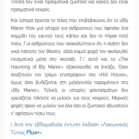
Τίποτα δεν είναι πραγματικά ζωντανό και κανείς δεν είναι
πραγματικά νεκρός.
Και ύστερα έρχεται το τέλος που επιβεβαιώνει ότι το «Bly
Manor ήταν μια ιστορία για ανθρώπους που άφησαν ένα
κομμάτι του εαυτού τους κάπου και δεν το πήραν ποτέ
πίσω. Για ανθρώπους που ανακαλύπτουν ότι η αγάπη δεν
νικά πάντοτε τον θάνατο, αλλά καμιά φορά τον ακολουθεί
πεισματικά μέσα στο σκοτάδι. Γι’ αυτό και το «The
Haunting of Bly Manor» εξακολουθεί να διχάζει. Όσοι
αναζητούν τον τρόμο επιστρέφουν στο «Hill House»,
όμως όσοι βυθίζονται στη μελαγχολία παραμένουν στο
«Bly Manor». Τελικά, οι ιστορίες φαντασμάτων δεν
χρειάζεται πάντοτε να μιλούν για τους νεκρούς. Μερικές
φορές αρκεί να μιλούν για όλα όσα οι ζωντανοί αδυνατούν
ν’ αφήσουν πίσω τους.
| Από την εβδομαδιαία έντυπη έκδοση «Λακωνικός
Τύπος
Plus
+
»