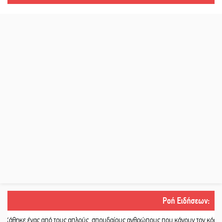
Ροή Ειδήσεων
:
ας από τους απλούς, σπουδαίους ανθρώπους που κάνουν τον κόσμο λίγο πιο 