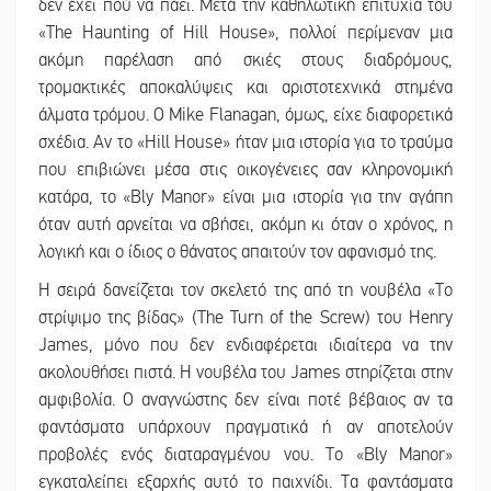
δεν έχει πού να πάει. Μετά την καθηλωτική επιτυχία του
«The Haunting of Hill House», πολλοί περίμεναν μια
ακόμη παρέλαση από σκιές στους διαδρόμους,
τρομακτικές αποκαλύψεις και αριστοτεχνικά στημένα
άλματα τρόμου. Ο Mike Flanagan, όμως, είχε διαφορετικά
σχέδια. Αν το «Hill House» ήταν μια ιστορία για το τραύμα
που επιβιώνει μέσα στις οικογένειες σαν κληρονομική
κατάρα, το «Bly Manor» είναι μια ιστορία για την αγάπη
όταν αυτή αρνείται να σβήσει, ακόμη κι όταν ο χρόνος, η
λογική και ο ίδιος ο θάνατος απαιτούν τον αφανισμό της.
Η σειρά δανείζεται τον σκελετό της από τη νουβέλα «Το
στρίψιμο της βίδας» (The Turn of the Screw) του Henry
James, μόνο που δεν ενδιαφέρεται ιδιαίτερα να την
ακολουθήσει πιστά. Η νουβέλα του James στηρίζεται στην
αμφιβολία. Ο αναγνώστης δεν είναι ποτέ βέβαιος αν τα
φαντάσματα υπάρχουν πραγματικά ή αν αποτελούν
προβολές ενός διαταραγμένου νου. Το «Bly Manor»
εγκαταλείπει εξαρχής αυτό το παιχνίδι. Τα φαντάσματα