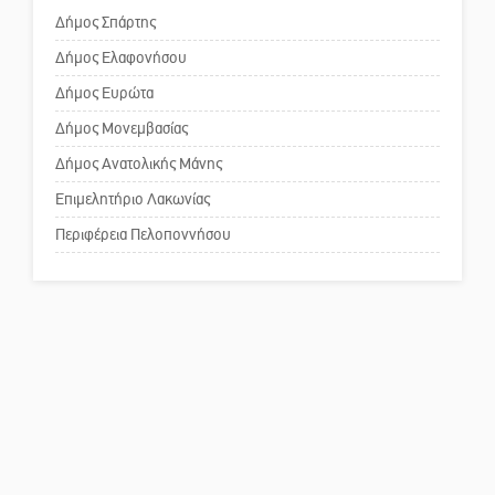
Δήμος Σπάρτης
Δήμος Ελαφονήσου
Το δικό σας σχόλιο: Ανοιχτή
επιστολή στον δήμαρχο Σπάρτης
Δήμος Ευρώτα
για τη λειτουργία του ΚΑΠΗ
Δήμος Μονεμβασίας
Δήμος Ανατολικής Μάνης
Το δικό σας σχόλιο: Παράδειγμα
κοινωνικής αναισθησίας
Επιμελητήριο Λακωνίας
Περιφέρεια Πελοποννήσου
Πού βρίσκεται το ιστορικό
κέντρο της Σπάρτης;