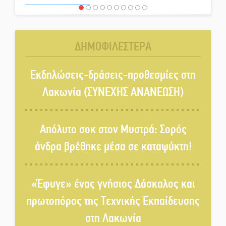
«Έφυγε» ένας γνήσιος Δάσκαλος
και πρωτοπόρος της Τεχνικής
Εκπαίδευσης στη Λακωνία
ΔΗΜΟΦΙΛΕΣΤΕΡΑ
«Κλειστά» ανοιχτά προαύλια
στον Δ. Σπάρτης;
Εκδηλώσεις-δράσεις-προθεσμίες στη
Λακωνία (ΣΥΝΕΧΗΣ ΑΝΑΝΕΩΣΗ)
Δεκαπενταύγουστος στην
Πετρίνα: Αντάμωμα με μουσική,
Απόλυτο σοκ στον Μυστρά: Σορός
χορό και παράδοση
άνδρα βρέθηκε μέσα σε καταψύκτη!
Σωτήρια επέμβαση για ναυτικό
ανοιχτά του Γυθείου
«Έφυγε» ένας γνήσιος Δάσκαλος και
πρωτοπόρος της Τεχνικής Εκπαίδευσης
Αποστολή εξετελέσθη στην
στη Λακωνία
Ταϊβάν: Στη βάση τους τα