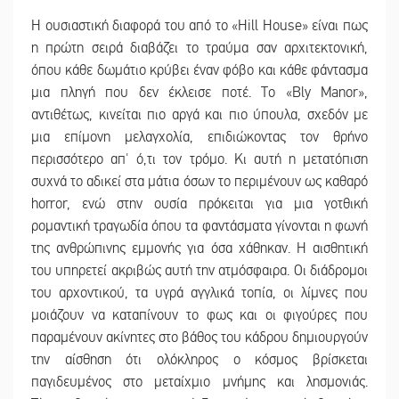
Η ουσιαστική διαφορά του από το «Hill House» είναι πως
η πρώτη σειρά διαβάζει το τραύμα σαν αρχιτεκτονική,
όπου κάθε δωμάτιο κρύβει έναν φόβο και κάθε φάντασμα
μια πληγή που δεν έκλεισε ποτέ. Το «Bly Manor»,
αντιθέτως, κινείται πιο αργά και πιο ύπουλα, σχεδόν με
μια επίμονη μελαγχολία, επιδιώκοντας τον θρήνο
περισσότερο απ' ό,τι τον τρόμο. Κι αυτή η μετατόπιση
συχνά το αδικεί στα μάτια όσων το περιμένουν ως καθαρό
horror, ενώ στην ουσία πρόκειται για μια γοτθική
ρομαντική τραγωδία όπου τα φαντάσματα γίνονται η φωνή
της ανθρώπινης εμμονής για όσα χάθηκαν. Η αισθητική
του υπηρετεί ακριβώς αυτή την ατμόσφαιρα. Οι διάδρομοι
του αρχοντικού, τα υγρά αγγλικά τοπία, οι λίμνες που
μοιάζουν να καταπίνουν το φως και οι φιγούρες που
παραμένουν ακίνητες στο βάθος του κάδρου δημιουργούν
την αίσθηση ότι ολόκληρος ο κόσμος βρίσκεται
παγιδευμένος στο μεταίχμιο μνήμης και λησμονιάς.