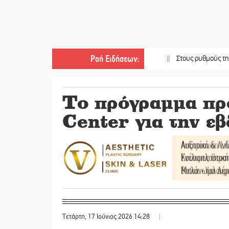
Ροή Ειδήσεων
:
||
Στους ρυθμούς της Ελεωνόρα
Το πρόγραμμα πρ
Center για την ε
Τετάρτη, 17 Ιούνιος 2026 14:28
|