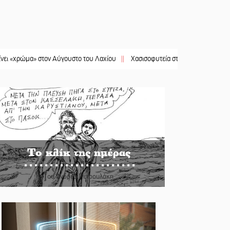
μα» στον Αύγουστο του Λαχίου
||
Χασισοφυτεία στην Παλαιοπαναγιά ξεσκέπασ
Το κλίκ της ημέρας
Του Ανδρέα Πετρουλάκη