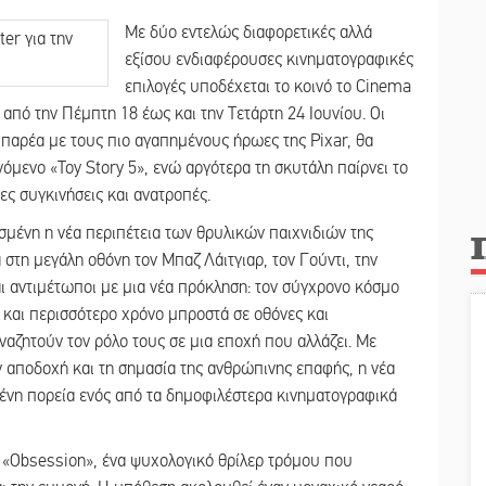
Με δύο εντελώς διαφορετικές αλλά
εξίσου ενδιαφέρουσες κινηματογραφικές
επιλογές υποδέχεται το κοινό το Cinema
πό την Πέμπτη 18 έως και την Τετάρτη 24 Ιουνίου. Οι
ν παρέα με τους πιο αγαπημένους ήρωες της Pixar, θα
όμενο «Toy Story 5», ενώ αργότερα τη σκυτάλη παίρνει το
ς συγκινήσεις και ανατροπές.
σμένη η νέα περιπέτεια των θρυλικών παιχνιδιών της
ά στη μεγάλη οθόνη τον Μπαζ Λάιτγιαρ, τον Γούντι, την
ται αντιμέτωποι με μια νέα πρόκληση: τον σύγχρονο κόσμο
 και περισσότερο χρόνο μπροστά σε οθόνες και
ναζητούν τον ρόλο τους σε μια εποχή που αλλάζει. Με
ην αποδοχή και τη σημασία της ανθρώπινης επαφής, η νέα
ημένη πορεία ενός από τα δημοφιλέστερα κινηματογραφικά
το «Obsession», ένα ψυχολογικό θρίλερ τρόμου που