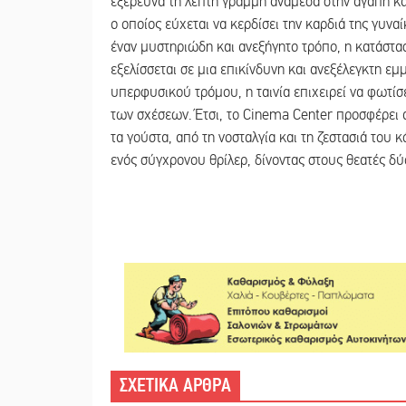
εξερευνά τη λεπτή γραμμή ανάμεσα στην αγάπη κα
ο οποίος εύχεται να κερδίσει την καρδιά της γυνα
έναν μυστηριώδη και ανεξήγητο τρόπο, η κατάστα
εξελίσσεται σε μια επικίνδυνη και ανεξέλεγκτη εμ
υπερφυσικού τρόμου, η ταινία επιχειρεί να φωτίσ
των σχέσεων. Έτσι, το Cinema Center προσφέρει 
τα γούστα, από τη νοσταλγία και τη ζεστασιά του 
ενός σύγχρονου θρίλερ, δίνοντας στους θεατές δ
ΣΧΕΤΙΚΑ ΑΡΘΡΑ