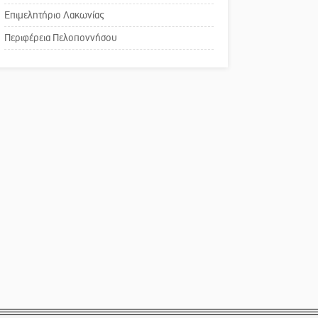
Τουρνουά Τάβλι
Επιμελητήριο Λακωνίας
Το δικό σας σχόλιο:
Περιφέρεια Πελοποννήσου
Παράδειγμα κοινωνικής
αναισθησίας
Πού βρίσκεται το ιστορικό
κέντρο της Σπάρτης;