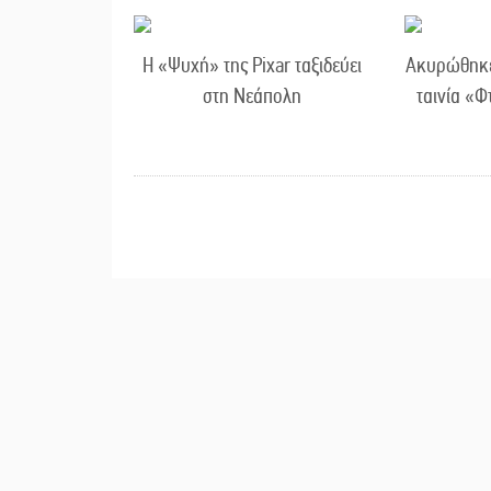
Η «Ψυχή» της Pixar ταξιδεύει
Ακυρώθηκε 
στη Νεάπολη
ταινία «Φ