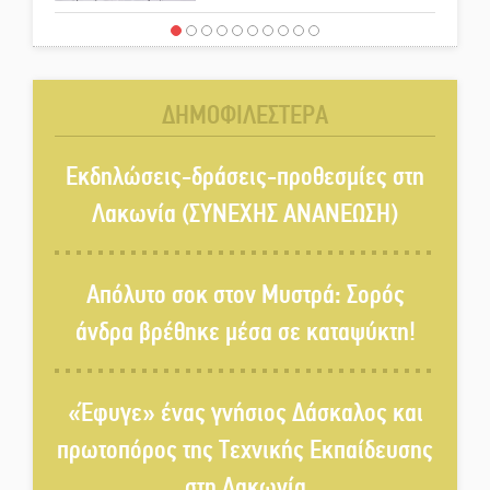
Έρχεται η 1η Γιορτή Μπύρας
στην Αγόριανη
ΔΗΜΟΦΙΛΕΣΤΕΡΑ
Παγιώνεται δημοσκοπικά ο…
δικομματισμός ΝΔ – ΕΛΑΣ
Εκδηλώσεις-δράσεις-προθεσμίες στη
Λακωνία (ΣΥΝΕΧΗΣ ΑΝΑΝΕΩΣΗ)
«Κεραυνοί» Μιχαλακάκου για
την ύδρευση στη Μάνη
Απόλυτο σοκ στον Μυστρά: Σορός
άνδρα βρέθηκε μέσα σε καταψύκτη!
Παρουσιάστηκε το βιβλίο
«Νεαπολίτικα καρετομωράκια»
«Έφυγε» ένας γνήσιος Δάσκαλος και
στη Νεάπολη
πρωτοπόρος της Τεχνικής Εκπαίδευσης
Στο κάδρο καταγγελιών Τατούλη
στη Λακωνία