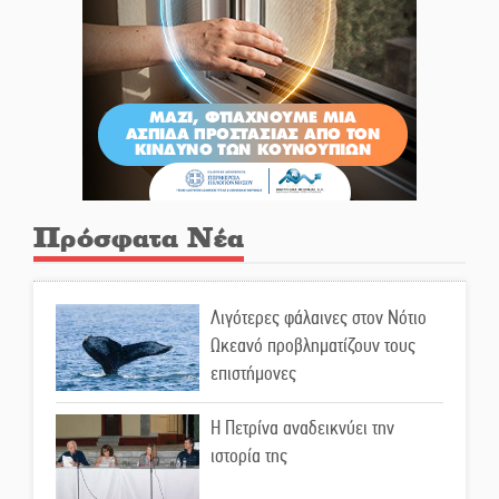
Πρόσφατα Νέα
Λιγότερες φάλαινες στον Νότιο
Ωκεανό προβληματίζουν τους
επιστήμονες
Η Πετρίνα αναδεικνύει την
ιστορία της