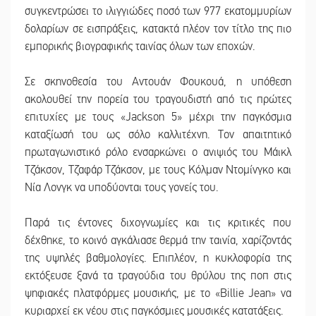
συγκεντρώσει το ιλιγγιώδες ποσό των 977 εκατομμυρίων
δολαρίων σε εισπράξεις, κατακτά πλέον τον τίτλο της πιο
εμπορικής βιογραφικής ταινίας όλων των εποχών.
Σε σκηνοθεσία του Αντουάν Φουκουά, η υπόθεση
ακολουθεί την πορεία του τραγουδιστή από τις πρώτες
επιτυχίες με τους «Jackson 5» μέχρι την παγκόσμια
καταξίωσή του ως σόλο καλλιτέχνη. Τον απαιτητικό
πρωταγωνιστικό ρόλο ενσαρκώνει ο ανιψιός του Μάικλ
Τζάκσον, Τζαφάρ Τζάκσον, με τους Κόλμαν Ντομίνγκο και
Νία Λονγκ να υποδύονται τους γονείς του.
Παρά τις έντονες διχογνωμίες και τις κριτικές που
δέχθηκε, το κοινό αγκάλιασε θερμά την ταινία, χαρίζοντάς
της υψηλές βαθμολογίες. Επιπλέον, η κυκλοφορία της
εκτόξευσε ξανά τα τραγούδια του θρύλου της ποπ στις
ψηφιακές πλατφόρμες μουσικής, με το «Billie Jean» να
κυριαρχεί εκ νέου στις παγκόσμιες μουσικές κατατάξεις.