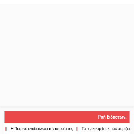
Ροή Ειδήσεων
:
Η Πετρίνα αναδεικνύει την ιστορία της
||
Το makeup trick που χαρίζει πιο γεμάτ