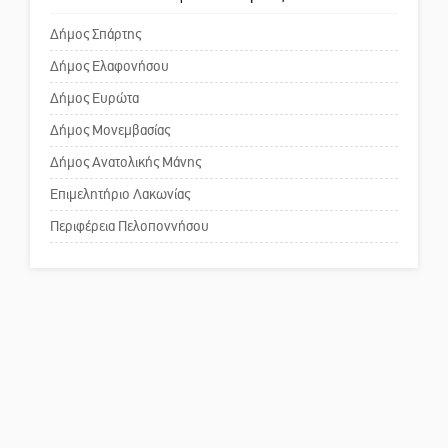
κίνδυνος
Δήμος Σπάρτης
Δήμος Ελαφονήσου
Το δικό σας σχόλιο: «Κύριε
πρωθυπουργέ, ντροπή»
Δήμος Ευρώτα
Δήμος Μονεμβασίας
Δήμος Ανατολικής Μάνης
Το δικό σας σχόλιο: Ανοιχτή
επιστολή στον δήμαρχο Σπάρτης
Επιμελητήριο Λακωνίας
για τη λειτουργία του ΚΑΠΗ
Περιφέρεια Πελοποννήσου
Το δικό σας σχόλιο: Παράδειγμα
κοινωνικής αναισθησίας