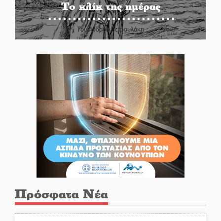
Το κλίκ της ημέρας
Του Ανδρέα Πετρουλάκη
Πρόσφατα Νέα