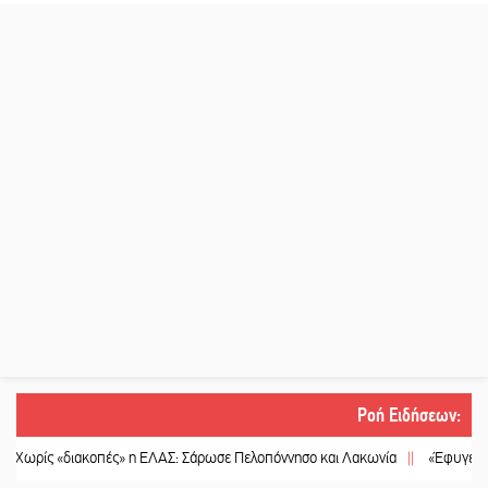
Ροή Ειδήσεων
:
ς «διακοπές» η ΕΛΑΣ: Σάρωσε Πελοπόννησο και Λακωνία
||
«Έφυγε» ένας γν