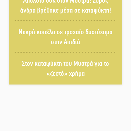
Απόλυτο σοκ στον Μυστρά: Σορός
άνδρα βρέθηκε μέσα σε καταψύκτη!
Αποστολή εξετελέσθη στην
Ταϊβάν: Στη βάση τους τα
Νεκρή κοπέλα σε τροχαίο δυστύχημα
παγκόσμια Σπαρτιατόπουλα
στην Απιδιά
«Ρίζες και Ρεύματα» στο
Ξηροκάμπι με Ίκαρη και
Ζερβάκη
Στον καταψύκτη του Μυστρά για το
«ζεστό» χρήμα
Αμετάβλητος στο «τριάρι» ο
κίνδυνος φωτιάς σε όλη τη
Λακωνία
Εβδομάδα Ομογενών:
Κερδισμένη ουσία ή
επικοινωνιακές εντυπώσεις;