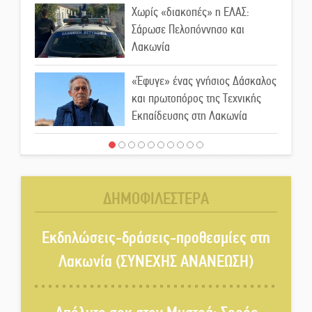
Χωρίς «διακοπές» η ΕΛΑΣ:
Σάρωσε Πελοπόννησο και
Λακωνία
«Έφυγε» ένας γνήσιος Δάσκαλος
και πρωτοπόρος της Τεχνικής
Εκπαίδευσης στη Λακωνία
«Κλειστά» ανοιχτά προαύλια
στον Δ. Σπάρτης;
ΔΗΜΟΦΙΛΕΣΤΕΡΑ
Δεκαπενταύγουστος στην
Πετρίνα: Αντάμωμα με μουσική,
Εκδηλώσεις-δράσεις-προθεσμίες στη
χορό και παράδοση
Λακωνία (ΣΥΝΕΧΗΣ ΑΝΑΝΕΩΣΗ)
Σωτήρια επέμβαση για ναυτικό
ανοιχτά του Γυθείου