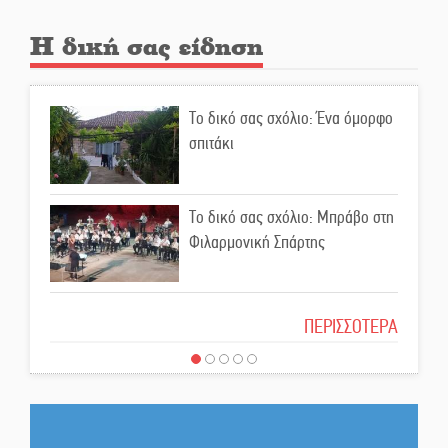
Διατακτικές σίτισης: Σήμα για
Η δική σας είδηση
αύξηση στα 10 ευρώ μετά από
20 χρόνια
Το δικό σας σχόλιο: Ένα όμορφο
«Για ψυχολογικούς λόγους»
σπιτάκι
κρατούσε τον νεκρό πατέρα στον
καταψύκτη
Το δικό σας σχόλιο: Μπράβο στη
Kastoras River Festival 2026:
Φιλαρμονική Σπάρτης
Ένα νέο μουσικό φεστιβάλ
γεννιέται στις όχθες του ποταμού
στο Καστόρειο
Το δικό σας σχόλιο: Σύντομη
ΠΕΡΙΣΣΟΤΕΡΑ
απάντηση σε διθυράμβους για το
Τα ζάρια παίρνουν «φωτιά» στην
παλαιό Δικαστικό Μέγαρο
Άρνα: Στήνεται το 3ο Τουρνουά
Τάβλι
Το δικό σας σχόλιο: Ιερή
απόφαση
Αυθεντικό γλέντι με «Γιορτή