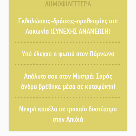
ΔΗΜΟΦΙΛΕΣΤΕΡΑ
«Ανοιχτή Πόλη» απόψε η Σπάρτη
«ξεκλειδώνει» αγορά και
Εκδηλώσεις-δράσεις-προθεσμίες στη
ψυχαγωγία
Λακωνία (ΣΥΝΕΧΗΣ ΑΝΑΝΕΩΣΗ)
«Θέρισε» η άσφαλτος και τον
Ιούλιο στην Πελοπόννησο
Υπό έλεγχο η φωτιά στον Πάρνωνα
Βράβευσε τον Π. Καρρά ο ΑΟ
Απόλυτο σοκ στον Μυστρά: Σορός
Κροκεών
άνδρα βρέθηκε μέσα σε καταψύκτη!
Τα μετάλλια των Λακωνόπουλων
Νεκρή κοπέλα σε τροχαίο δυστύχημα
στην Ταιβάν
στην Απιδιά
Τζάμπολ για τρίτη χρονιά στο