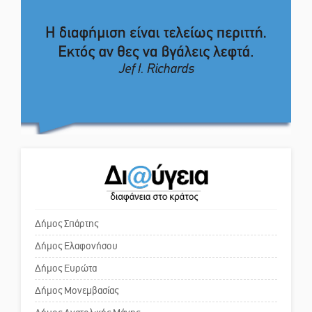
Βραστού» στη Σοχά
Το δικό σας σχόλιο: Πώς να
εμπιστευθείς;
Το τελεφερίκ της Μονεμβασιάς
στο τραπέζι του δημόσιου
διαλόγου
Ο εξωραϊσμός της Πλατείας Ν.
Κόσμου και ένας ελλοχεύων
Πολιτισμός και παράδοση δίνουν
κίνδυνος
ραντεβού στην Αγόριανη
Το δικό σας σχόλιο: «Κύριε
πρωθυπουργέ, ντροπή»
Η Σοχά ετοιμάζεται για ένα
δυναμικό καλοκαιρινό party
Δήμος Σπάρτης
Δήμος Ελαφονήσου
Το δικό σας σχόλιο: Ανοιχτή
επιστολή στον δήμαρχο Σπάρτης
Δήμος Ευρώτα
για τη λειτουργία του ΚΑΠΗ
Δήμος Μονεμβασίας