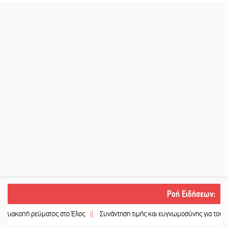
Ροή Ειδήσεων
:
 ρεύματος στο Έλος
||
Συνάντηση τιμής και ευγνωμοσύνης για τους ομογενεί