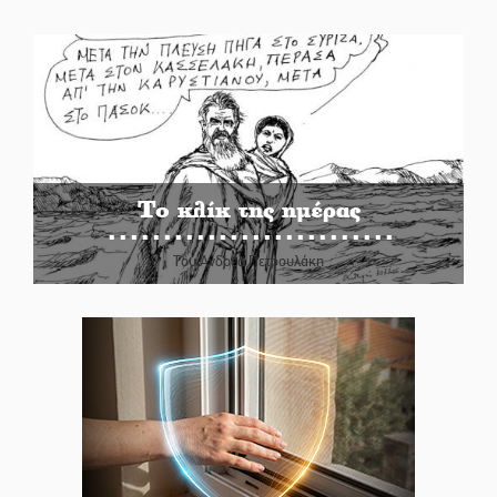
Το κλίκ της ημέρας
Του Ανδρέα Πετρουλάκη