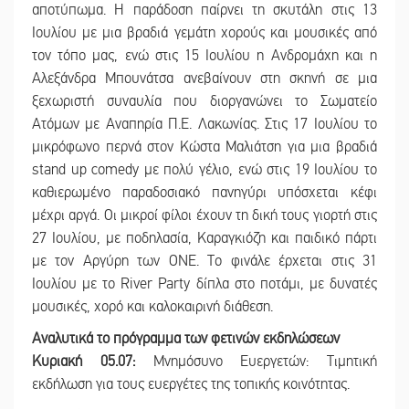
αποτύπωμα. Η παράδοση παίρνει τη σκυτάλη στις 13
Ιουλίου με μια βραδιά γεμάτη χορούς και μουσικές από
τον τόπο μας, ενώ στις 15 Ιουλίου η Ανδρομάχη και η
Αλεξάνδρα Μπουνάτσα ανεβαίνουν στη σκηνή σε μια
ξεχωριστή συναυλία που διοργανώνει το Σωματείο
Ατόμων με Αναπηρία Π.Ε. Λακωνίας. Στις 17 Ιουλίου το
μικρόφωνο περνά στον Κώστα Μαλιάτση για μια βραδιά
stand up comedy με πολύ γέλιο, ενώ στις 19 Ιουλίου το
καθιερωμένο παραδοσιακό πανηγύρι υπόσχεται κέφι
μέχρι αργά. Οι μικροί φίλοι έχουν τη δική τους γιορτή στις
27 Ιουλίου, με ποδηλασία, Καραγκιόζη και παιδικό πάρτι
με τον Αργύρη των ONE. Το φινάλε έρχεται στις 31
Ιουλίου με το River Party δίπλα στο ποτάμι, με δυνατές
μουσικές, χορό και καλοκαιρινή διάθεση.
Αναλυτικά το πρόγραμμα των φετινών εκδηλώσεων
Κυριακή 05.07:
Μνημόσυνο Ευεργετών: Τιμητική
εκδήλωση για τους ευεργέτες της τοπικής κοινότητας.