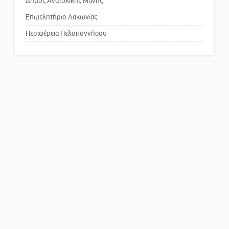
Δήμος Ανατολικής Μάνης
Το δικό σας σχόλιο: Παράδειγμα
κοινωνικής αναισθησίας
Επιμελητήριο Λακωνίας
Περιφέρεια Πελοποννήσου
Πού βρίσκεται το ιστορικό
κέντρο της Σπάρτης;