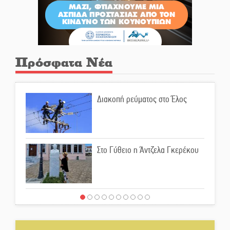
Πρόσφατα Νέα
Διακοπή ρεύματος στο Έλος
Στο Γύθειο η Άντζελα Γκερέκου
Νταλίκα έπεσε σε γκρεμό στον
Κλαδά: Νεκρός ο 48χρονος
οδηγός