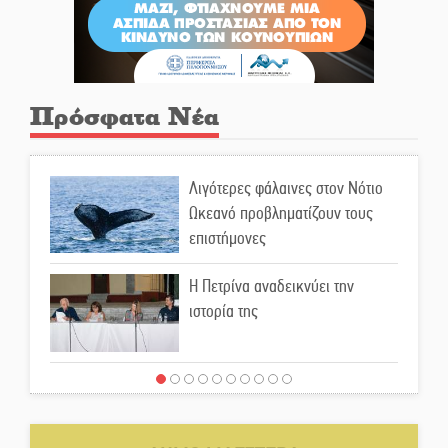
Πρόσφατα Νέα
Λιγότερες φάλαινες στον Νότιο
Ωκεανό προβληματίζουν τους
επιστήμονες
Η Πετρίνα αναδεικνύει την
ιστορία της
Έρχεται η 1η Γιορτή Μπύρας
στην Αγόριανη