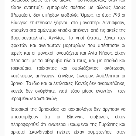
θάλασσες μόλις τον 8ο αιώνα. Προηγουμένως, όταν και
είχαν αναπτύξει εμπορικές σχέσεις με άλλους λαούς
(Ρωμαίοι), δεν υπήρξαν εισβολές. Όμως, το έτος 793 οι
Βίκινγκς επιτέθηκαν ξάφνου στο μοναστήρι Λίντισφαρν,
κτισμένο στο ομώνυμο νησάκι απέναντι από τις ακτές της
βορειοανατολικής Αγγλίας. Το νησί έκτοτε, λόγω των
φριχτών και ανείπωτων μαρτυρίων που υπέστησαν οι
ιερείς και οι μοναχοί, ονομάζεται και Αγία Νήσος. Είχαν
πλησιάσει με τα αθόρυβα πλοία τους, και με σπαθιά και
τσεκούρια, τρέχοντας και ουρλιάζοντας, σκότωσαν,
κατέκαψαν, απήγαγαν, έπνιξαν, έκλεψαν. Ασύλληπτοι οι
θρήνοι. Το ίδιο και οι λεηλασίες. Κανείς δεν αναρωτήθηκε,
κανείς δεν σκέφθηκε, γιατί τόσο μίσος εναντίον των
ιερωμένων χριστιανών;
Ιστορικοί της θρησκείας και αρχαιολόγοι δεν άργησαν να
υποστηρίξουν ότι οι Βίκινγκς εισβολείς είχαν
πληροφορηθεί ότι ανώτεροι ιερωμένοι της Ευρώπης και
αρκετοί Σκανδιναβοί ηγέτες είχαν συμφωνήσει στον