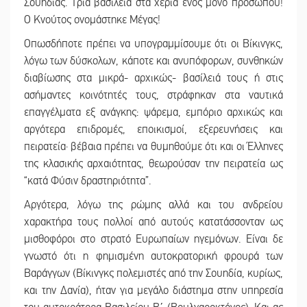
Σουηδίας. Τρία βασίλεια στα χέρια ενός μόνο προσώπου!
Ο Κνούτος ονομάστηκε Μέγας!
Οπωσδήποτε πρέπει να υπογραμμίσουμε ότι οι Βίκινγκς,
λόγω των δύσκολων, κάποτε και ανυπόφορων, συνθηκών
διαβίωσης στα μικρά- αρχικώς- βασίλειά τους ή στις
ασήμαντες κοινότητές τους, στράφηκαν στα ναυτικά
επαγγέλματα εξ ανάγκης: ψάρεμα, εμπόριο αρχικώς και
αργότερα επιδρομές, εποικισμοί, εξερευνήσεις και
πειρατεία· βέβαια πρέπει να θυμηθούμε ότι και οι Έλληνες
της κλασικής αρχαιότητας, θεωρούσαν την πειρατεία ως
“κατά Φύσιν δραστηριότητα”.
Αργότερα, λόγω της ρώμης αλλά και του ανδρείου
χαρακτήρα τους πολλοί από αυτούς κατατάσσονταν ως
μισθοφόροι στο στρατό Ευρωπαίων ηγεμόνων. Είναι δε
γνωστό ότι η φημισμένη αυτοκρατορική φρουρά των
Βαράγγων (Βίκινγκς πολεμιστές από την Σουηδία, κυρίως,
και την Δανία), ήταν για μεγάλο διάστημα στην υπηρεσία