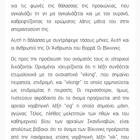
για τις φωνές της θάλασσας της προαιώνιας, που
αγκαλιάζει τη γη μα αγκαλιάζεται και με τον ουρανό,
καθρεφτίζοντας τα χρώματος λάπις μάτια του στην
απεραντοσύνη της.
Αυτή η θάλασσα με συντρόφεψε τόσους μήνες. Αυτή και
οι άνθρωποί της. Οι Άνθρωποι του Βορρά. Οι Βίκινγκς.
Ως προς την προέλευση του ονόματός τους οι ιστορικοί
διχάζονται: Ορισμένοι ισχυρίζονται ότι η λέξη συνδέεται
ετυμολογικά με τα ουσιαστικά “viking”, που σημαίνει
πειρατεία, επιδρομή, και “vikingr” το οποίο ερμηνεύεται
ως επιδρομέας ή πειρατής. Οι περισσότεροι, όμως,
πιστεύουν ακράδαντα ότι το όνομα προέρχεται από την
αρχαία νορβηγική λέξη “vig” η οποία σημαίνει μάχη,
αγώνας. Τέλος, πλήθος μελετητών των ηθών και του
καθημερινού βίου των αρχαίων Σκανδιναβών, είναι
απολύτως βέβαιοι ότι το όνομα των Βίκινγκς προέρχεται
από την πανάρχαια, επίσης νορβηγική, λέξη “vik”, που