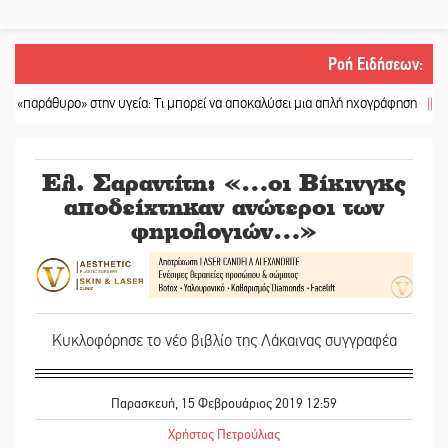
Ροή Ειδήσεων
:
στην υγεία: Τι μπορεί να αποκαλύσει μια απλή ηχογράφηση
||
Η Πετρίνα αναδ
Ελ. Σαραντίτη: «…οι Βίκινγκς
αποδείχτηκαν ανώτεροι των
φημολογιών…»
Κυκλοφόρησε το νέο βιβλίο της Λάκαινας συγγραφέα
Παρασκευή, 15 Φεβρουάριος 2019 12:59
Χρήστος Πετρούλιας