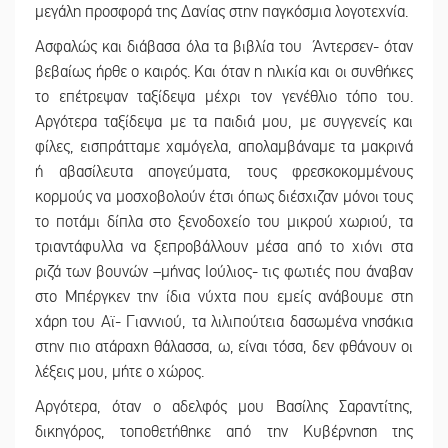
μεγάλη προσφορά της Δανίας στην παγκόσμια λογοτεχνία.
Ασφαλώς και διάβασα όλα τα βιβλία του Άντερσεν- όταν
βεβαίως ήρθε ο καιρός. Και όταν η ηλικία και οι συνθήκες
το επέτρεψαν ταξίδεψα μέχρι τον γενέθλιο τόπο του.
Αργότερα ταξίδεψα με τα παιδιά μου, με συγγενείς και
φίλες, εισπράτταμε χαμόγελα, απολαμβάναμε τα μακρινά
ή αβασίλευτα απογεύματα, τους φρεσκοκομμένους
κορμούς να μοσχοβολούν έτσι όπως διέσχιζαν μόνοι τους
το ποτάμι δίπλα στο ξενοδοχείο του μικρού χωριού, τα
τριαντάφυλλα να ξεπροβάλλουν μέσα από το χιόνι στα
ριζά των βουνών –μήνας Ιούλιος- τις φωτιές που άναβαν
στο Μπέργκεν την ίδια νύχτα που εμείς ανάβουμε στη
χάρη του Αϊ- Γιαννιού, τα λιλιπούτεια δασωμένα νησάκια
στην πιο ατάραχη θάλασσα, ω, είναι τόσα, δεν φθάνουν οι
λέξεις μου, μήτε ο χώρος.
Αργότερα, όταν ο αδελφός μου Βασίλης Σαραντίτης,
δικηγόρος, τοποθετήθηκε από την Κυβέρνηση της