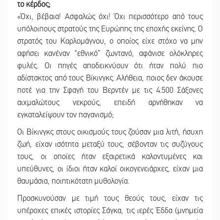
το κέρδος;
«Όχι, βέβαια! Ασφαλώς όχι! Όχι περισσότερο από τους
υπόλοιπους στρατούς της Ευρώπης της εποχής εκείνης. Ο
στρατός του Καρλομάγνου, ο οποίος είχε στόχο να μην
αφήσει κανέναν “εθνικό” ζωντανό, αφάνισε ολόκληρες
φυλές. Οι πηγές αποδεικνύουν ότι ήταν πολύ πιο
αδίστακτος από τους Βίκινγκς. Αλήθεια, ποιος δεν άκουσε
ποτέ για την Σφαγή του Βερντέν με τις 4.500 Σάξονες
αιχμαλώτους νεκρούς, επειδή αρνήθηκαν να
εγκαταλείψουν τον παγανισμό;
Οι Βίκινγκς στους οικισμούς τους ζούσαν μια λιτή, ήσυχη
ζωή, είχαν ισότητα μεταξύ τους, σέβονταν τις συζύγους
τους, οι οποίες ήταν εξαιρετικά καλοντυμένες και
υπεύθυνες, οι ίδιοι ήταν καλοί οικογενειάρχες, είχαν μια
θαυμάσια, ποιητικότατη μυθολογία.
Προσκυνούσαν με τιμή τους θεούς τους, είχαν τις
υπέροχες επικές ιστορίες Σάγκα, τις ιερές Έδδα (μνημεία