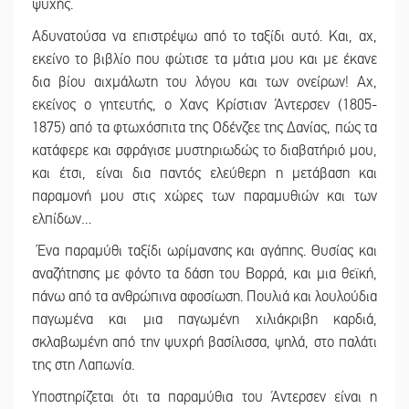
ψυχής.
Αδυνατούσα να επιστρέψω από το ταξίδι αυτό. Και, αχ,
εκείνο το βιβλίο που φώτισε τα μάτια μου και με έκανε
δια βίου αιχμάλωτη του λόγου και των ονείρων! Αχ,
εκείνος ο γητευτής, ο Χανς Κρίστιαν Άντερσεν (1805-
1875) από τα φτωχόσπιτα της Οδένζεε της Δανίας, πώς τα
κατάφερε και σφράγισε μυστηριωδώς το διαβατήριό μου,
και έτσι, είναι δια παντός ελεύθερη η μετάβαση και
παραμονή μου στις χώρες των παραμυθιών και των
ελπίδων…
Ένα παραμύθι ταξίδι ωρίμανσης και αγάπης. Θυσίας και
αναζήτησης με φόντο τα δάση του Βορρά, και μια θεϊκή,
πάνω από τα ανθρώπινα αφοσίωση. Πουλιά και λουλούδια
παγωμένα και μια παγωμένη χιλιάκριβη καρδιά,
σκλαβωμένη από την ψυχρή βασίλισσα, ψηλά, στο παλάτι
της στη Λαπωνία.
Υποστηρίζεται ότι τα παραμύθια του Άντερσεν είναι η