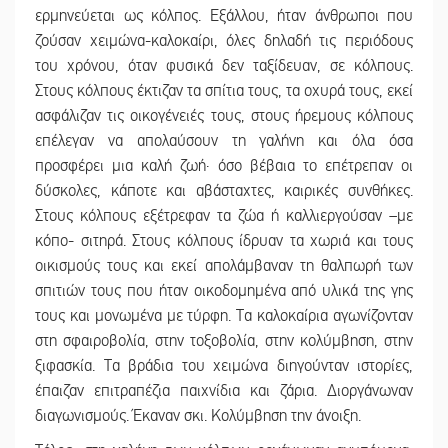
ερμηνεύεται ως κόλπος. Εξάλλου, ήταν άνθρωποι που
ζούσαν χειμώνα-καλοκαίρι, όλες δηλαδή τις περιόδους
του χρόνου, όταν φυσικά δεν ταξίδευαν, σε κόλπους.
Στους κόλπους έκτιζαν τα σπίτια τους, τα οχυρά τους, εκεί
ασφάλιζαν τις οικογένειές τους, στους ήρεμους κόλπους
επέλεγαν να απολαύσουν τη γαλήνη και όλα όσα
προσφέρει μια καλή ζωή· όσο βέβαια το επέτρεπαν οι
δύσκολες, κάποτε και αβάσταχτες, καιρικές συνθήκες.
Στους κόλπους εξέτρεφαν τα ζώα ή καλλιεργούσαν –με
κόπο- σιτηρά. Στους κόλπους ίδρυαν τα χωριά και τους
οικισμούς τους και εκεί απολάμβαναν τη θαλπωρή των
σπιτιών τους που ήταν οικοδομημένα από υλικά της γης
τους και μονωμένα με τύρφη. Τα καλοκαίρια αγωνίζονταν
στη σφαιροβολία, στην τοξοβολία, στην κολύμβηση, στην
ξιφασκία. Τα βράδια του χειμώνα διηγούνταν ιστορίες,
έπαιζαν επιτραπέζια παιχνίδια και ζάρια. Διοργάνωναν
διαγωνισμούς. Έκαναν σκι. Κολύμβηση την άνοιξη.