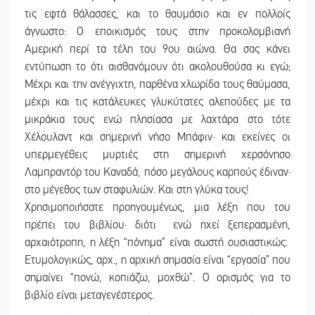
τις εφτά θάλασσες, και το θαυμάσιο και εν πολλοίς
άγνωστο: Ο εποικισμός τους στην προκολομβιανή
Αμερική περί τα τέλη του 9ου αιώνα. Θα σας κάνει
εντύπωση το ότι αισθανόμουν ότι ακολουθούσα κι εγώ;
Μέχρι και την ανέγγιχτη, παρθένα χλωρίδα τους θαύμασα,
μέχρι και τις κατάλευκες γλυκύτατες αλεπούδες με τα
μικράκια τους ενώ πλησίασα με λαχτάρα στο τότε
Χέλουλαντ και σημερινή νήσο Μπάφιν· και εκείνες οι
υπερμεγέθεις μυρτιές στη σημερινή χερσόνησο
Λαμπραντόρ του Καναδά, πόσο μεγάλους καρπούς έδιναν·
στο μέγεθος των σταφυλιών. Και στη γλύκα τους!
Χρησιμοποιήσατε προηγουμένως, μια λέξη που του
πρέπει του βιβλίου· διότι ενώ ηχεί ξεπερασμένη,
αρχαιότροπη, η λέξη “πόνημα” είναι σωστή ουσιαστικώς.
Ετυμολογικώς, αρχ., η αρχική σημασία είναι “εργασία” που
σημαίνει “πονώ, κοπιάζω, μοχθώ”. Ο ορισμός για το
βιβλίο είναι μεταγενέστερος.