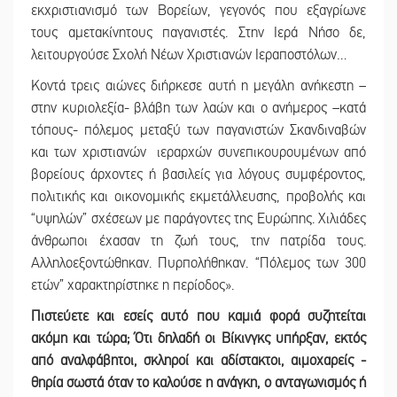
εκχριστιανισμό των Βορείων, γεγονός που εξαγρίωνε
τους αμετακίνητους παγανιστές. Στην Ιερά Νήσο δε,
λειτουργούσε Σχολή Νέων Χριστιανών Ιεραποστόλων…
Κοντά τρεις αιώνες διήρκεσε αυτή η μεγάλη ανήκεστη –
στην κυριολεξία- βλάβη των λαών και ο ανήμερος –κατά
τόπους- πόλεμος μεταξύ των παγανιστών Σκανδιναβών
και των χριστιανών ιεραρχών συνεπικουρουμένων από
βορείους άρχοντες ή βασιλείς για λόγους συμφέροντος,
πολιτικής και οικονομικής εκμετάλλευσης, προβολής και
“υψηλών” σχέσεων με παράγοντες της Ευρώπης. Χιλιάδες
άνθρωποι έχασαν τη ζωή τους, την πατρίδα τους.
Αλληλοεξοντώθηκαν. Πυρπολήθηκαν. “Πόλεμος των 300
ετών” χαρακτηρίστηκε η περίοδος».
Πιστεύετε και εσείς αυτό που καμιά φορά συζητείται
ακόμη και τώρα; Ότι δηλαδή οι Βίκινγκς υπήρξαν, εκτός
από αναλφάβητοι, σκληροί και αδίστακτοι, αιμοχαρείς -
θηρία σωστά όταν το καλούσε η ανάγκη, ο ανταγωνισμός ή