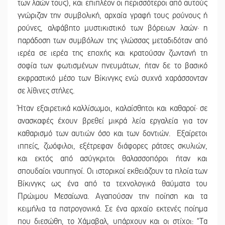
των λαών τους), και επιπλέον οι περισσότεροι από αυτούς
γνώριζαν την συμβολική, αρχαία γραφή τους ρούνους ή
ρούνες, αλφάβητο μυστικιστικό των βόρειων λαών· η
παράδοση των συμβόλων της γλώσσας μεταδιδόταν από
ιερέα σε ιερέα της εποχής και κρατούσαν ζωντανή τη
σοφία των φωτισμένων πνευμάτων, ήταν δε το βασικό
εκφραστικό μέσο των Βίκινγκς ενώ συχνά χαράσσονταν
σε λίθινες στήλες.
Ήταν εξαιρετικά καλλίσωμοι, καλαίσθητοι και καθαροί· σε
ανασκαφές έχουν βρεθεί μικρά λεία εργαλεία για τον
καθαρισμό των αυτιών όσο και των δοντιών. Εξαίρετοι
ιππείς, ζωόφιλοι, εξέτρεφαν διάφορες ράτσες σκυλιών,
και εκτός από ασύγκριτοι θαλασσοπόροι ήταν και
σπουδαίοι ναυπηγοί. Οι ιστορικοί εκθειάζουν τα πλοία των
Βίκινγκς ως ένα από τα τεχνολογικά θαύματα του
Πρώιμου Μεσαίωνα. Αγαπούσαν την ποίηση και τα
κειμήλια τα πατρογονικά. Σε ένα αρχαίο εκτενές ποίημα
που διεσώθη, το Χάμαβαλ, υπάρχουν και οι στίχοι: “Τα