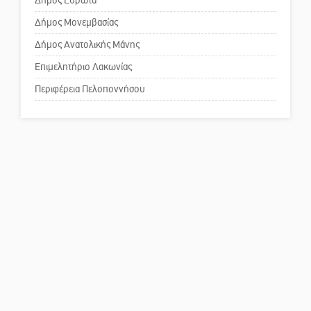
Δήμος Ευρώτα
Δήμος Μονεμβασίας
Δήμος Ανατολικής Μάνης
Το δικό σας σχόλιο: Ανοιχτή
επιστολή στον δήμαρχο Σπάρτης
Επιμελητήριο Λακωνίας
για τη λειτουργία του ΚΑΠΗ
Περιφέρεια Πελοποννήσου
Το δικό σας σχόλιο: Παράδειγμα
κοινωνικής αναισθησίας