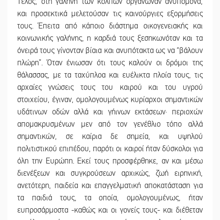
Τέλος, στη γαλήνη των κόλπων οργάνωναν ανυπόμονα,
και προσεκτικά μελετούσαν τις καινούργιες εξορμήσεις
τους. Έπειτα από κάποιο διάστημα οικογενειακής και
κοινωνικής γαλήνης, η καρδιά τους ξεσηκωνόταν και τα
όνειρά τους γίνονταν βίαια και ανυπότακτα ως να “βάλουν
πλώρη”. Όταν ένιωσαν ότι τους καλούν οι δρόμοι της
θάλασσας, με τα ταχύπλοα και ευέλικτα πλοία τους, τις
αρχαίες γνώσεις τους του καιρού και του υγρού
στοιχείου, έγιναν, ομολογουμένως κυρίαρχοι σημαντικών
υδάτινων οδών αλλά και γήινων εκτάσεων· περιοχών
απομακρυσμένων μεν από τον γενέθλιο τόπο αλλά
σημαντικών, σε καίρια δε σημεία, και υψηλού
πολιτιστικού επιπέδου, παρότι οι καιροί ήταν δύσκολοι για
όλη την Ευρώπη. Εκεί τους προσφέρθηκε, αν και μέσω
διενέξεων και συγκρούσεων αρχικώς, ζωή ειρηνική,
ανετότερη, παιδεία και επαγγελματική αποκατάσταση για
τα παιδιά τους, τα οποία, ομολογουμένως, ήταν
ευπροσάρμοστα -καθώς και οι γονείς τους- και διέθεταν