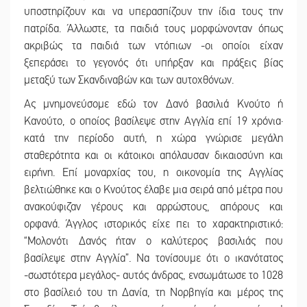
υποστηρίζουν και να υπερασπίζουν την ίδια τους την
πατρίδα. Άλλωστε, τα παιδιά τους μορφώνονταν όπως
ακριβώς τα παιδιά των ντόπιων -οι οποίοι είχαν
ξεπεράσει το γεγονός ότι υπήρξαν και πράξεις βίας
μεταξύ των Σκανδιναβών και των αυτοχθόνων.
Ας μνημονεύσομε εδώ τον Δανό βασιλιά Κνούτο ή
Κανούτο, ο οποίος βασίλεψε στην Αγγλία επί 19 χρόνια·
κατά την περίοδο αυτή, η χώρα γνώρισε μεγάλη
σταθερότητα και οι κάτοικοι απόλαυσαν δικαιοσύνη και
ειρήνη. Επί μοναρχίας του, η οικονομία της Αγγλίας
βελτιώθηκε και ο Κνούτος έλαβε μια σειρά από μέτρα που
ανακούφιζαν γέρους και αρρώστους, απόρους και
ορφανά. Άγγλος ιστορικός είχε πει το χαρακτηριστικό:
“Μολονότι Δανός ήταν ο καλύτερος βασιλιάς που
βασίλεψε στην Αγγλία”. Να τονίσουμε ότι ο ικανότατος
-σωστότερα μεγάλος- αυτός άνδρας, ενσωμάτωσε το 1028
στο βασίλειό του τη Δανία, τη Νορβηγία και μέρος της