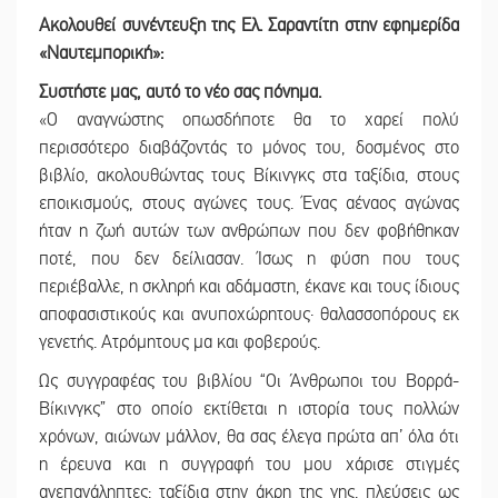
Ακολουθεί συνέντευξη της Ελ. Σαραντίτη στην εφημερίδα
«Ναυτεμπορική»:
Συστήστε μας, αυτό το νέο σας πόνημα.
«Ο αναγνώστης οπωσδήποτε θα το χαρεί πολύ
περισσότερο διαβάζοντάς το μόνος του, δοσμένος στο
βιβλίο, ακολουθώντας τους Βίκινγκς στα ταξίδια, στους
εποικισμούς, στους αγώνες τους. Ένας αέναος αγώνας
ήταν η ζωή αυτών των ανθρώπων που δεν φοβήθηκαν
ποτέ, που δεν δείλιασαν. Ίσως η φύση που τους
περιέβαλλε, η σκληρή και αδάμαστη, έκανε και τους ίδιους
αποφασιστικούς και ανυποχώρητους· θαλασσοπόρους εκ
γενετής. Ατρόμητους μα και φοβερούς.
Ως συγγραφέας του βιβλίου “Οι Άνθρωποι του Βορρά-
Βίκινγκς” στο οποίο εκτίθεται η ιστορία τους πολλών
χρόνων, αιώνων μάλλον, θα σας έλεγα πρώτα απ’ όλα ότι
η έρευνα και η συγγραφή του μου χάρισε στιγμές
ανεπανάληπτες: ταξίδια στην άκρη της γης, πλεύσεις ως