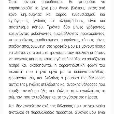
Ώστε πόνημα, οπωσδήποτε, θα μπορούσε να
χαρακτηρισθεί το έργο μου άνετα· βλέπετε, εκτός από
έργο δημιουργίας και χαράς, ενθουσιασμού και
εγρήγορσης, γνώσης και πληροφόρησης, είναι και
αποτέλεσμα κόπου. Τριάντα δύο μήνες γράφοντας,
ερευνώντας, μαθαίνοντας, αμφιβάλλοντας, προχωρώντας,
υποχωρώντας, αποδεχόμενη, απορώντας, τόσους μήνες
σχεδόν απομονωμένη στο γραφείο μου με μόνους ήχους
να φθάνουν στο σπίτι τα τραγούδια των πουλιών από τους
γειτονικούς κήπους, κάποτε γάτες ή σκύλοι να αρπάζονται
ηχηρά και ακαταπόνητα, η χαρακτηριστική φωνή του
παλιατζή που περνά αργά με το κόκκινο-συνήθως-
φορτηγάκι του, και βεβαίως η μουσική της θάλασσας·
αυτής της μεγάλης ατελείωτης και άναρχης θάλασσας που
έσμιξε τον κόσμο όλο, που έκλεισε στην αγκαλιά της το
σύμπαν, που το ταξίδεψε και το τριγύρισε στα πέρατα.
Και δεν εννοώ τον αχό της θάλασσας που με γειτονεύει
(κατοικώ σε παραθαλάσσιο προάστιο), ο λόγος μου είναι