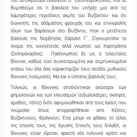
του αυτοκράτορα Βασιλείου Β΄ (Βουλγαροκτόνος). Και ας
θυμηθούμε ότι η βασιλεία του υπήρξε μια από τις
λαμπρότερες περιόδους ακμής του Βυζαντίου· και ότι
διοικητής της αδάμαστης φρουράς του και επικεφαλής
όλων των Βαράγγων στο Βυζάντιο, ήταν ο μετέπειτα
βασιλιάς της Νορβηγίας Χάραλντ Γ΄. Σίγκουρντσον το
όνομα της οικογένειάς αλλά γνωστός ως Χαρντράντα
(Σκληρόκαρδος). Πασίγνωστος δε ως ο τελευταίος
Βίκινγκ, καθώς είχε συγκεντρωμένα και συμπυκνωμένα
επάνω του όλα όσα χαρακτήριζαν τους σχεδόν μυθικούς
Βίκινγκς πολεμιστές. Μα και ο ύστατος βασιλιάς τους.
Τελικώς, οι Βίκινγκς αποδείχτηκαν ανώτεροι των
φημολογιών και των χλευασμών (ειδωλολάτρες, σκληροί,
αμαθείς, πότες) διότι αφομοιώθηκαν από τους λαούς που
γνώρισαν· όπως απορροφήθηκαν από Κέλτες,
Βυζαντινούς, Φράγκους. Έτσι μέχρι να φθάσει το τέλος
της εποχής τους, της Χρυσής Εποχής τους δηλαδή, οι
Βίκινγκς είχαν ιδρύσει αρκετά νέα πολιτικά κράτη και