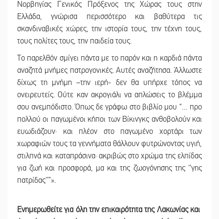
Νορβηγίας Γενικός Πρόξενος της Χώρας τους στην
Ελλάδα, γνώρισα περισσότερο και βαθύτερα τις
σκανδιναβικές χώρες, την ιστορία τους, την τέχνη τους,
τους πολίτες τους, την παιδεία τους.
Το παρελθόν σμίγει πάντα με το παρόν και η καρδιά πάντα
αναζητά μνήμες πατρογονικές. Αυτές αναζήτησα. Άλλωστε
δίχως τη μνήμη –την ιερή- δεν θα υπήρχε τόπος να
ονειρευτείς. Ούτε καν ακρογιάλι να απλώσεις το βλέμμα
σου ανεμπόδιστο. Όπως δε γράφω στο βιβλίο μου “… προ
πολλού οι παγωμένοι κήποι των Βίκινγκς ανθοβολούν και
ευωδιάζουν· και πλέον στο παγωμένο χορτάρι των
χωραφιών τους τα γεννήματα θάλλουν φυτρώνοντας υγιή,
στιλπνά και καταπράσινα· ακριβώς στο χρώμα της ελπίδας
για ζωή και προσφορά, μα και της ζωογόνησης της ‘’γης
πατρίδας’’”».
Ενημερωθείτε για όλη την επικαιρότητα της Λακωνίας και