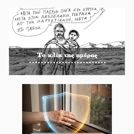
Το κλίκ της ημέρας
Του Ανδρέα Πετρουλάκη