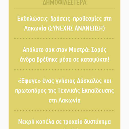
ΔΗΜΟΦΙΛΕΣΤΕΡΑ
Παγιώνεται δημοσκοπικά ο…
δικομματισμός ΝΔ – ΕΛΑΣ
Εκδηλώσεις-δράσεις-προθεσμίες στη
Λακωνία (ΣΥΝΕΧΗΣ ΑΝΑΝΕΩΣΗ)
«Κεραυνοί» Μιχαλακάκου για
την ύδρευση στη Μάνη
Απόλυτο σοκ στον Μυστρά: Σορός
άνδρα βρέθηκε μέσα σε καταψύκτη!
Παρουσιάστηκε το βιβλίο
«Νεαπολίτικα καρετομωράκια»
«Έφυγε» ένας γνήσιος Δάσκαλος και
στη Νεάπολη
πρωτοπόρος της Τεχνικής Εκπαίδευσης
Στο κάδρο καταγγελιών Τατούλη
στη Λακωνία
ο Σταύρος Αργειτάκος
Νεκρή κοπέλα σε τροχαίο δυστύχημα
Τα «Άνθη της Πέτρας» τίμησαν