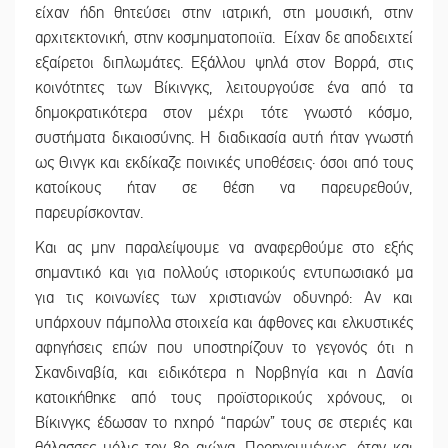
είχαν ήδη θητεύσει στην ιατρική, στη μουσική, στην
αρχιτεκτονική, στην κοσμηματοποιϊα. Είχαν δε αποδειχτεί
εξαίρετοι διπλωμάτες. Εξάλλου ψηλά στον Βορρά, στις
κοινότητες των Βίκινγκς, λειτουργούσε ένα από τα
δημοκρατικότερα στον μέχρι τότε γνωστό κόσμο,
συστήματα δικαιοσύνης. Η διαδικασία αυτή ήταν γνωστή
ως Θινγκ και εκδίκαζε ποινικές υποθέσεις· όσοι από τους
κατοίκους ήταν σε θέση να παρευρεθούν,
παρευρίσκονταν.
Και ας μην παραλείψουμε να αναφερθούμε στο εξής
σημαντικό και για πολλούς ιστορικούς εντυπωσιακό μα
για τις κοινωνίες των χριστιανών οδυνηρό: Αν και
υπάρχουν πάμπολλα στοιχεία και άφθονες και ελκυστικές
αφηγήσεις επών που υποστηρίζουν το γεγονός ότι η
Σκανδιναβία, και ειδικότερα η Νορβηγία και η Δανία
κατοικήθηκε από τους προϊστορικούς χρόνους, οι
Βίκινγκς έδωσαν το ηχηρό “παρών” τους σε στεριές και