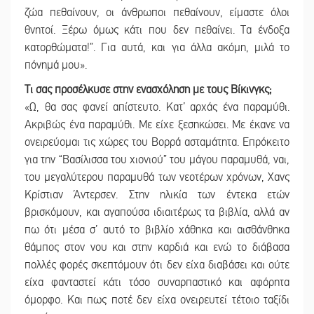
ζώα πεθαίνουν, οι άνθρωποι πεθαίνουν, είμαστε όλοι
θνητοί. Ξέρω όμως κάτι που δεν πεθαίνει. Τα ένδοξα
κατορθώματα!”. Για αυτά, και για άλλα ακόμη, μιλά το
πόνημά μου».
Τι σας προσέλκυσε στην ενασχόληση με τους Βίκινγκς;
«Ω, θα σας φανεί απίστευτο. Κατ’ αρχάς ένα παραμύθι.
Ακριβώς ένα παραμύθι. Με είχε ξεσηκώσει. Με έκανε να
ονειρεύομαι τις χώρες του Βορρά ασταμάτητα. Επρόκειτο
για την “Βασίλισσα του χιονιού” του μάγου παραμυθά, ναι,
του μεγαλύτερου παραμυθά των νεοτέρων χρόνων, Χανς
Κρίστιαν Άντερσεν. Στην ηλικία των έντεκα ετών
βρισκόμουν, και αγαπούσα ιδιαιτέρως τα βιβλία, αλλά αν
πω ότι μέσα σ’ αυτό το βιβλίο χάθηκα και αισθάνθηκα
θάμπος στον νου και στην καρδιά και ενώ το διάβασα
πολλές φορές σκεπτόμουν ότι δεν είχα διαβάσει και ούτε
είχα φανταστεί κάτι τόσο συναρπαστικό και αφόρητα
όμορφο. Και πως ποτέ δεν είχα ονειρευτεί τέτοιο ταξίδι