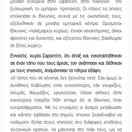
μεγάλη ευχέρεια στην υφαντική, στην πλεκτική την
ξυλουργική, το εμπόριο- προπαντός. Οι πόλεις τις οποίες
εποίκησαν οι Βίκινγκς, συχνά με τις οικογένειές τους,
εξελίχθηκαν σε μεγάλα εμπορικά κέντρα. Ορισμένοι
Βίκινγκς –πολέμαρχοι κυρίως- έγιναν γαιοκτήμονες, άλλοι
άρχοντες και διοικητές, και εξέχοντες Βίκινγκς, βασίλεψαν
σε ξένες χώρες».
Εννοείτε, κυρία Σαραντίτη, ότι άπαξ και εγκαταστάθηκαν
σε έναν τόπο που τους άρεσε, τον αγάπησαν και δέθηκαν
με τους γηγενείς, λησμόνησαν τα πάτρια εδάφη;
«Ο τόπος που σε γέννησε δεν ξεχνιέται ποτέ. Εάν όμως οι
συνθήκες διαβίωσης είναι ευνοϊκότερες, εάν γνωρίζεις,
εκτιμάς, θαυμάζεις, ερωτεύεσαι, πλέον ανήκεις στην
καινούργια πατρίδα. Ήδη είπαμε ότι οι Βίκινγκς ήταν
ευπροσάρμοστοι. Με τις επιγαμίες οι δεσμοί μεγάλωσαν
και κάποτε έφθασαν στο σημείο, έποικοι Σκανδιναβοί να
πολεμούν δίπλα στους γηγενείς στις διάφορες επιθέσεις
γειτονικών κρατών, να μάχονται στο πλάι τους, ως να