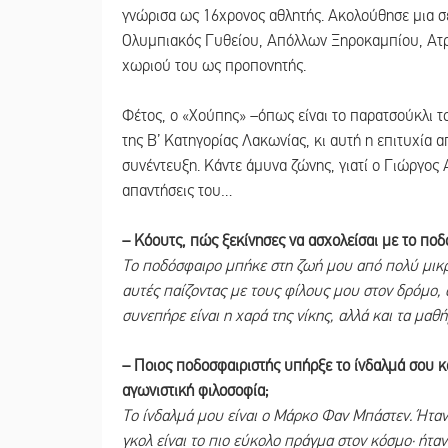
γνώρισα ως 16χρονος αθλητής. Ακολούθησε μια σ
Ολυμπιακός Γυθείου, Απόλλων Ξηροκαμπίου, Ατρόμ
χωριού του ως προπονητής.
Φέτος, ο «Χούπης» –όπως είναι το παρατσούκλι 
της Β’ Κατηγορίας Λακωνίας, κι αυτή η επιτυχία 
συνέντευξη. Κάντε άμυνα ζώνης, γιατί ο Γιώργος 
απαντήσεις του…
– Κόουτς, πώς ξεκίνησες να ασχολείσαι με το ποδ
Το ποδόσφαιρο μπήκε στη ζωή μου από πολύ μικρή
αυτές παίζοντας με τους φίλους μου στον δρόμο, 
συνεπήρε είναι η χαρά της νίκης, αλλά και τα μαθή
– Ποιος ποδοσφαιριστής υπήρξε το ίνδαλμά σου κ
αγωνιστική φιλοσοφία;
Το ίνδαλμά μου είναι ο Μάρκο Φαν Μπάστεν. Ήταν 
γκολ είναι το πιο εύκολο πράγμα στον κόσμο· ήταν