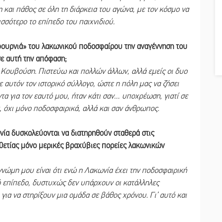
ση και πάθος σε όλη τη διάρκεια του αγώνα, με τον κόσμο να
ισσότερο το επίπεδο του παιχνιδιού.
 «φουρνιά» του λακωνικού ποδοσφαίρου την αναγέννηση του
ε αυτή την απόφαση;
Κουβούση. Πιστεύω και πολλών άλλων, αλλά εμείς οι δυο
αυτόν τον ιστορικό σύλλογο, ώστε η πόλη μας να ζήσει
τα για τον εαυτό μου, ήταν κάτι σαν… υποχρέωση, γιατί σε
όχι μόνο ποδοσφαιρικά, αλλά και σαν άνθρωπος.
ωνία δυσκολεύονται να διατηρηθούν σταθερά στις
0ετίας μόνο μερικές βραχύβιες πορείες λακωνικών
νώμη μου είναι ότι ενώ η Λακωνία έχει την ποδοσφαιρική
κό επίπεδο, δυστυχώς δεν υπάρχουν οι κατάλληλες
ια να στηρίξουν μια ομάδα σε βάθος χρόνου. Γι’ αυτό και