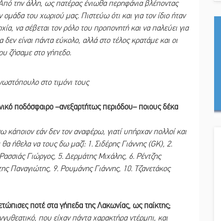
ά. Από την άλλη, ως πατέρας ένιωθα περηφάνια βλέποντας
ν ομάδα του χωριού μας. Πιστεύω ότι και για τον ίδιο ήταν
χία, να σέβεται τον ρόλο του προπονητή και να παλεύει για
α δεν είναι πάντα εύκολο, αλλά στο τέλος κρατάμε και οι
που ζήσαμε στο γήπεδο.
νωστόπουλο στο τιμόνι τους
ωνικό ποδόσφαιρο –ανεξαρτήτως περιόδου– ποιους δέκα
 κάποιον εάν δεν τον αναφέρω, γιατί υπήρχαν πολλοί και
α ήθελα να τους δω μαζί: 1. Σιδέρης Γιάννης (GK), 2.
ασσιάς Γιώργος, 5. Δερμάτης Μιχάλης, 6. Ρέντζης
ης Παναγιώτης, 9. Ρουμάνης Γιάννης, 10. Τζανετάκος
ετώπισες ποτέ στα γήπεδα της Λακωνίας, ως παίκτης;
υθεατικό, που είχαν πάντα χαρακτήρα ντέρμπι, και