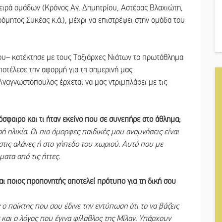
ειρά ομάδων (Κρόνος Αγ. Δημητρίου, Αστέρας Βλαχιώτη,
ητος Συκέας κ.ά.), μέχρι να επιστρέψει στην ομάδα του
του– κατέκτησε με τους Ταξιάρχες Νιάτων το πρωτάθλημα
αποτέλεσε την αφορμή για τη σημερινή μας
Αναγνωστόπουλος έρχεται να μας ντριμπλάρει με τις
όσφαιρο και τι ήταν εκείνο που σε συνεπήρε στο άθλημα;
 ηλικία. Οι πιο όμορφες παιδικές μου αναμνήσεις είναι
στις αλάνες ή στο γήπεδο του χωριού. Αυτό που με
ματα από τις ήττες.
αι ποιος προπονητής αποτελεί πρότυπο για τη δική σου
ο παίκτης που σου έδινε την εντύπωση ότι το να βάζεις
 και ο λόγος που έγινα φίλαθλος της Μίλαν. Υπάρχουν