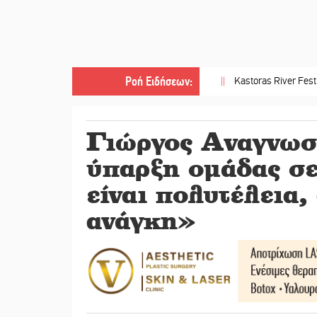
Ροή Ειδήσεων
:
||
Kastoras River Festival 2026: Έν
Γιώργος Αναγνωσ
ύπαρξη ομάδας σε
είναι πολυτέλεια,
ανάγκη»