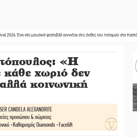
α νέο μουσικό φεστιβάλ γεννιέται στις όχθες του ποταμού στο Καστόρειο
||
Τα 
τόπουλος: «Η
 κάθε χωριό δεν
 αλλά κοινωνική