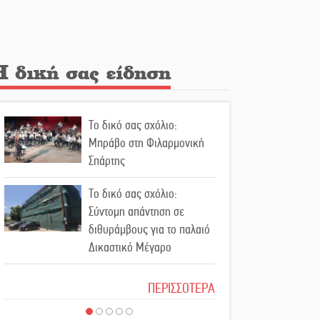
Κλήρωσε για τον Αστέρα
Βλαχιώτη στη Γ’ Εθνική
Η δική σας είδηση
Οδύνη στην Απιδιά για τον
χαμό της 29χρονης Ελένης
σε τροχαίο
Το δικό σας σχόλιο:
«Σφραγίδα» έργου και
Μπράβο στη Φιλαρμονική
απολογισμού στο
Σπάρτης
Παναρκαδικό από τον Κυρ.
Διαμαντάκο
Το δικό σας σχόλιο:
Σύντομη απάντηση σε
Μια «χρυσή» ελαιοκομική
διθυράμβους για το παλαιό
προοπτική για τη Λακωνία
Δικαστικό Μέγαρο
Το δικό σας σχόλιο: Ιερή
Εκδηλώσεις του ΚΚΕ
ΠΕΡΙΣΣΟΤΕΡΑ
απόφαση
Λακωνίας για τα 80 χρόνια