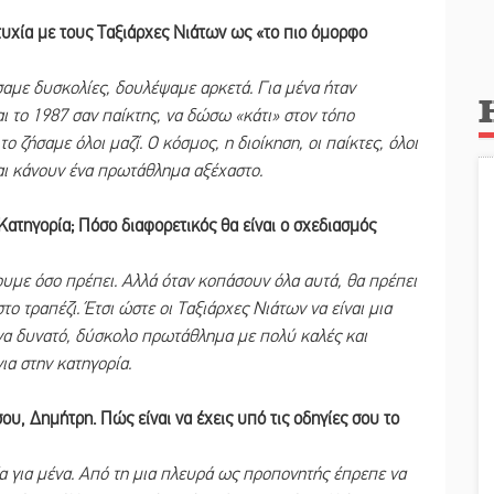
υχία με τους Ταξιάρχες Νιάτων ως «το πιο όμορφο
αμε δυσκολίες, δουλέψαμε αρκετά. Για μένα ήταν
ι το 1987 σαν παίκτης, να δώσω «κάτι» στον τόπο
ο ζήσαμε όλοι μαζί. Ο κόσμος, η διοίκηση, οι παίκτες, όλοι
και κάνουν ένα πρωτάθλημα αξέχαστο.
’ Κατηγορία; Πόσο διαφορετικός θα είναι ο σχεδιασμός
υμε όσο πρέπει. Αλλά όταν κοπάσουν όλα αυτά, θα πρέπει
το τραπέζι. Έτσι ώστε οι Ταξιάρχες Νιάτων να είναι μια
 ένα δυνατό, δύσκολο πρωτάθλημα με πολύ καλές και
ια στην κατηγορία.
ου, Δημήτρη. Πώς είναι να έχεις υπό τις οδηγίες σου το
ία για μένα. Από τη μια πλευρά ως προπονητής έπρεπε να