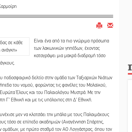
Καρμοίρη
Είναι ένα από τα πιο γνώριμα πρόσωπα
των λακωνικών γηπέδων, έχοντας
καταγράψει μια μακρά διαδρομή τόσο
πάγκους.
υ ποδοσφαιρικό δελτίο στην ομάδα των Ταξιαρχών Νιάτων
γήπεδα του νομού, φορώντας τις φανέλες του Μολαϊκού,
 Ευρώτα Έλους και του Παλαιολόγου Μυστρά. Με την
η Γ’ Εθνική και με τις υπόλοιπες στη Δ’ Εθνική.
υνέχισε μεν να κλοτσάει την μπάλα με τους Παλαιμάχους
ους τόσο σε επίπεδο ακαδημιών (Αναγέννηση Σπάρτης,
ών ομάδων, με πρώτο σταθμό τον ΑΟ Λογγάστρας, όπου τον