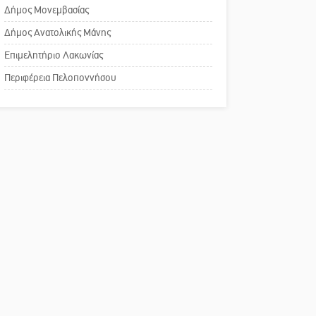
Δάκος: Νέα «όπλα» στην
Δήμος Μονεμβασίας
αναισθησίας
προστασία της ελιάς
Δήμος Ανατολικής Μάνης
Πού βρίσκεται το ιστορικό
Επιμελητήριο Λακωνίας
κέντρο της Σπάρτης;
Περιφέρεια Πελοποννήσου
Το δικό σας σχόλιο: Ρύποι