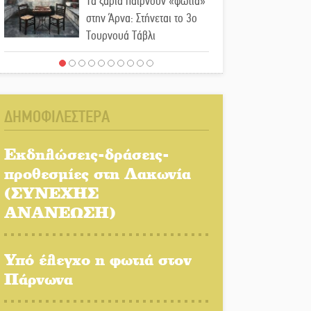
Τα ζάρια παίρνουν «φωτιά»
στην Άρνα: Στήνεται το 3ο
Τουρνουά Τάβλι
Αυθεντικό γλέντι με «Γιορτή
Βραστού» στη Σοχά
ΔΗΜΟΦΙΛΕΣΤΕΡΑ
Το τελεφερίκ της
Μονεμβασιάς στο τραπέζι
Εκδηλώσεις-δράσεις-
του δημόσιου διαλόγου
προθεσμίες στη Λακωνία
(ΣΥΝΕΧΗΣ
Πολιτισμός και παράδοση
δίνουν ραντεβού στην
ΑΝΑΝΕΩΣΗ)
Αγόριανη
Υπό έλεγχο η φωτιά στον
Η Σοχά ετοιμάζεται για ένα
δυναμικό καλοκαιρινό party
Πάρνωνα