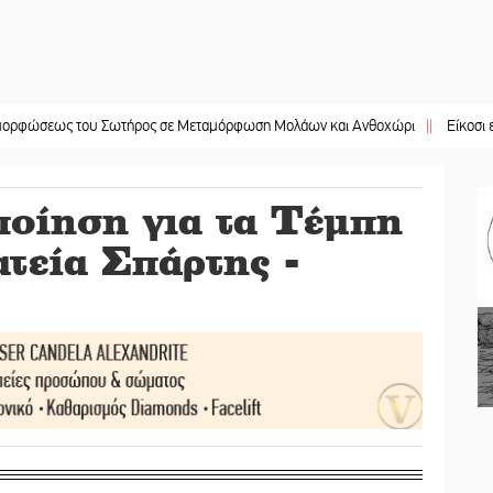
ς του Σωτήρος σε Μεταμόρφωση Μολάων και Ανθοχώρι
||
Είκοσι εργάτες γι
οίηση για τα Τέμπη
ατεία Σπάρτης -