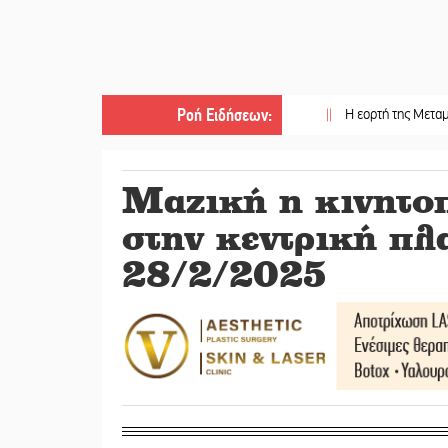
Ροή Ειδήσεων
:
||
Η εορτή της Μεταμορφώσεω
Μαζική η κινητοπ
στην κεντρική πλ
28/2/2025