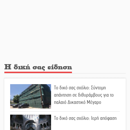
Νέο χρηματοδοτικό εργαλείο για
αναβάθμιση του οδικού δικτύου της
Πελοποννήσου
Καθαρίζονται τα ρέματα στις
Κροκεές
Η δική σας είδηση
Σπατάλη και παρανομία
«στραγγίζουν» τη Μάνη
Το δικό σας σχόλιο: Σύντομη
απάντηση σε διθυράμβους για το
παλαιό Δικαστικό Μέγαρο
Βουλή των Εφήβων 2026-2027:
Ξεκινούν οι αιτήσεις
Το δικό σας σχόλιο: Ιερή απόφαση