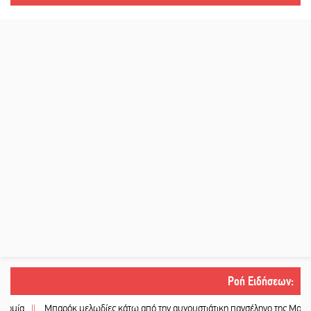
Ροή Ειδήσεων
:
||
Μπαρόκ μελωδίες κάτω από την αυγουστιάτικη πανσέληνο της Μονεμβασιά