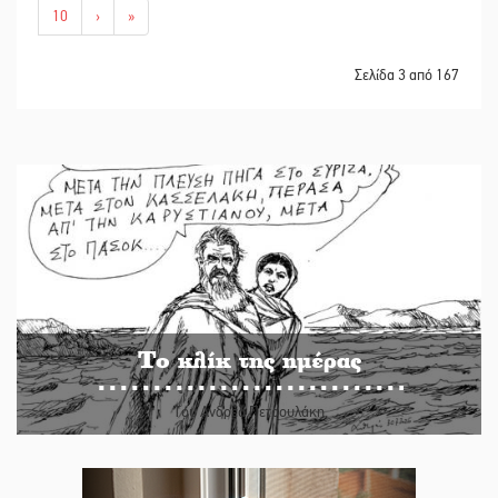
10
›
»
Σελίδα 3 από 167
Το κλίκ της ημέρας
Του Ανδρέα Πετρουλάκη