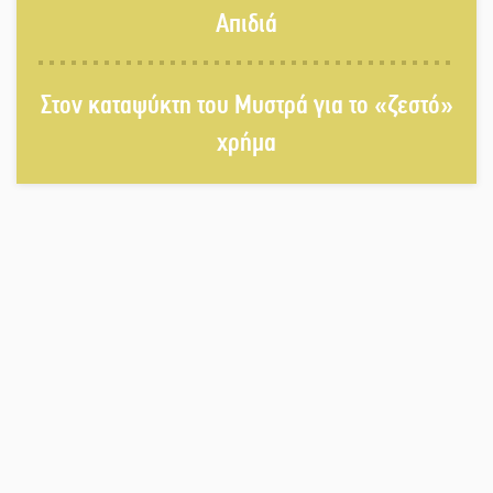
ψυχαγωγία
Απιδιά
«Θέρισε» η άσφαλτος και τον Ιούλιο
στην Πελοπόννησο
Στον καταψύκτη του Μυστρά για το «ζεστό»
χρήμα
Βράβευσε τον Π. Καρρά ο ΑΟ
Κροκεών
Τα μετάλλια των Λακωνόπουλων
στην Ταιβάν
Τζάμπολ για τρίτη χρονιά στο
τουρνουά GNC 3on3 στη Σκάλα