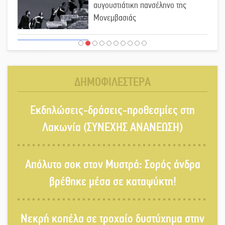
αυγουστιάτικη πανσέληνο της
Μονεμβασιάς
Διακοπή ρεύματος στο Έλος
ΔΗΜΟΦΙΛΕΣΤΕΡΑ
Στο Γύθειο η Άντζελα Γκερέκου
Εκδηλώσεις-δράσεις-προθεσμίες στη
Λακωνία (ΣΥΝΕΧΗΣ ΑΝΑΝΕΩΣΗ)
Νταλίκα έπεσε σε γκρεμό στον
Απόλυτο σοκ στον Μυστρά: Σορός άνδρα
Κλαδά: Νεκρός ο 48χρονος οδηγός
βρέθηκε μέσα σε καταψύκτη!
«Ανοιχτή Πόλη» απόψε η Σπάρτη
Νεκρή κοπέλα σε τροχαίο δυστύχημα στην
«ξεκλειδώνει» αγορά και