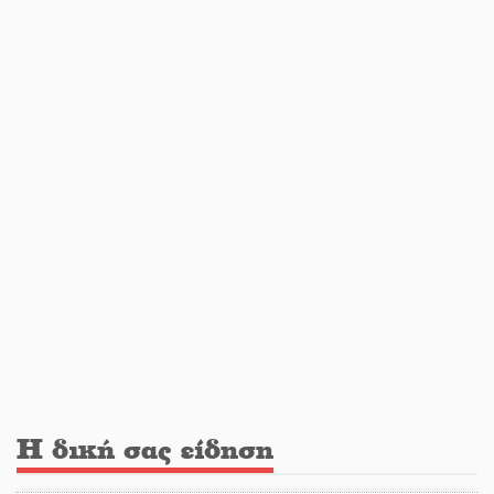
«Ανοιχτή Πόλη» απόψε η Σπάρτη
«ξεκλειδώνει» αγορά και
ψυχαγωγία
«Θέρισε» η άσφαλτος και τον Ιούλιο
στην Πελοπόννησο
Βράβευσε τον Π. Καρρά ο ΑΟ
Κροκεών
Τα μετάλλια των Λακωνόπουλων
στην Ταιβάν
Τζάμπολ για τρίτη χρονιά στο
τουρνουά GNC 3on3 στη Σκάλα
Η δική σας είδηση