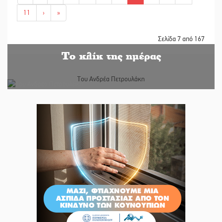
11
›
»
Σελίδα 7 από 167
Το κλίκ της ημέρας
Του Ανδρέα Πετρουλάκη