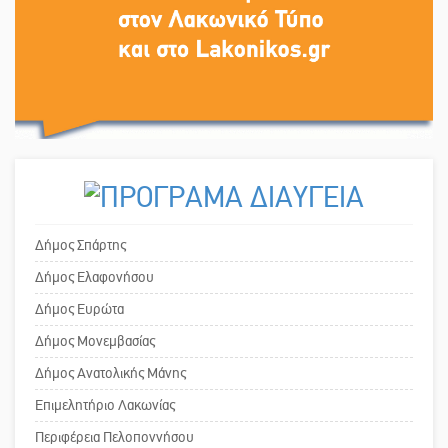
Το δικό σας σχόλιο: «Κύριε
πρωθυπουργέ, ντροπή»
Το δικό σας σχόλιο: Ανοιχτή
επιστολή στον δήμαρχο Σπάρτης για
τη λειτουργία του ΚΑΠΗ
Το δικό σας σχόλιο: Παράδειγμα
κοινωνικής αναισθησίας
Δήμος Σπάρτης
Δήμος Ελαφονήσου
Δήμος Ευρώτα
Πού βρίσκεται το ιστορικό κέντρο
Δήμος Μονεμβασίας
της Σπάρτης;
Δήμος Ανατολικής Μάνης
Επιμελητήριο Λακωνίας
Το δικό σας σχόλιο: Ένα όμορφο
Περιφέρεια Πελοποννήσου