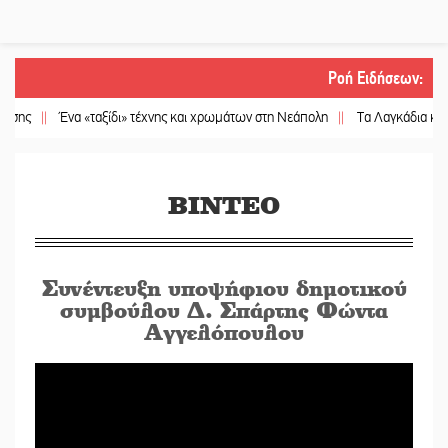
Ροή Ειδήσεων
:
||
Ένα «ταξίδι» τέχνης και χρωμάτων στη Νεάπολη
||
Τα Λαγκάδια κρατούν ζω
ΒΙΝΤΕΟ
Συνέντευξη υποψήφιου δημοτικού
συμβούλου Δ. Σπάρτης Φώντα
Αγγελόπουλου