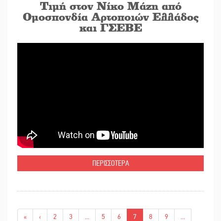
Τιμή στον Νίκο Μάζη από
Ομοσπονδία Αρτοποιών Ελλάδος
και ΓΣΕΒΕ
ΠΕΡΙΣΣΟΤΕΡΑ
«
‹
2
3
...
5
6
7
8
9
...