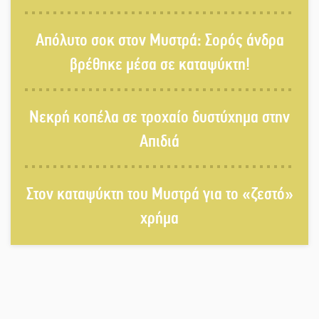
δίνει «χρώμα» στον Αύγουστο του
Λαχίου
Απόλυτο σοκ στον Μυστρά: Σορός άνδρα
Χασισοφυτεία στην Παλαιοπαναγιά
βρέθηκε μέσα σε καταψύκτη!
ξεσκέπασε η Αστυνομία
Νεκρή κοπέλα σε τροχαίο δυστύχημα στην
Μπαρόκ μελωδίες κάτω από την
αυγουστιάτικη πανσέληνο της
Απιδιά
Μονεμβασιάς
Διακοπή ρεύματος στο Έλος
Στον καταψύκτη του Μυστρά για το «ζεστό»
χρήμα
Στο Γύθειο η Άντζελα Γκερέκου
Νταλίκα έπεσε σε γκρεμό στον
Κλαδά: Νεκρός ο 48χρονος οδηγός