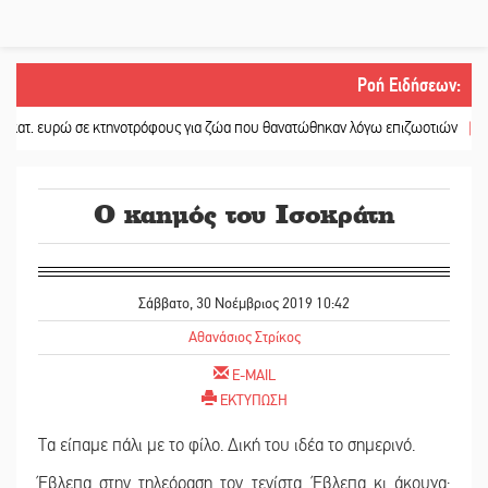
Ροή Ειδήσεων
:
ώ σε κτηνοτρόφους για ζώα που θανατώθηκαν λόγω επιζωοτιών
||
Η ψυχολογί
Ο καημός του Ισοκράτη
Σάββατο, 30 Νοέμβριος 2019 10:42
Αθανάσιος Στρίκος
E-MAIL
ΕΚΤΥΠΩΣΗ
Τα είπαμε πάλι με το φίλο. Δική του ιδέα το σημερινό.
Έβλεπα στην τηλεόραση τον τενίστα. Έβλεπα κι άκουγα: