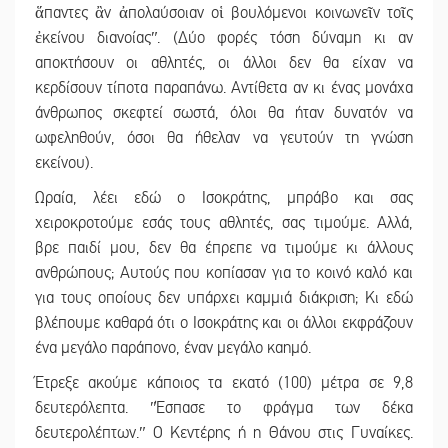
ἅπαντες ἂν ἀπολαύσοιαν οἱ βουλόμενοι κοινωνεῖν τοῖς
ἐκείνου διανοίαςʺ. (Δύο φορές τόση δύναμη κι αν
αποκτήσουν οι αθλητές, οι άλλοι δεν θα είχαν να
κερδίσουν τίποτα παραπάνω. Αντίθετα αν κι ένας μονάχα
άνθρωπος σκεφτεί σωστά, όλοι θα ήταν δυνατόν να
ωφεληθούν, όσοι θα ήθελαν να γευτούν τη γνώση
εκείνου).
Ωραία, λέει εδώ ο Ισοκράτης, μπράβο και σας
χειροκροτούμε εσάς τους αθλητές, σας τιμούμε. Αλλά,
βρε παιδί μου, δεν θα έπρεπε να τιμούμε κι άλλους
ανθρώπους; Αυτούς που κοπίασαν για το κοινό καλό και
για τους οποίους δεν υπάρχει καμμιά διάκριση; Κι εδώ
βλέπουμε καθαρά ότι ο Ισοκράτης και οι άλλοι εκφράζουν
ένα μεγάλο παράπονο, έναν μεγάλο καημό.
Έτρεξε ακούμε κάποιος τα εκατό (100) μέτρα σε 9,8
δευτερόλεπτα. ʺΈσπασε το φράγμα των δέκα
δευτερολέπτων.ʺ Ο Κεντέρης ή η Θάνου στις Γυναίκες.