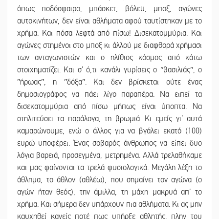
όπως ποδόσφαιρο, μπάσκετ, βόλεϋ, μποξ, αγώνες
αυτοκινήτων, δεν είναι αθλήματα αφού ταυτίστηκαν με το
χρήμα. Και πόσα λεφτά από πίσω! Δισεκατομμύρια. Και
αγώνες στημένοι στο μποξ κι άλλού με διαφθορά χρήμασι
των ανταγωνιστών και ο ηλίθιος κόσμος από κάτω
στοιχηματίζει. Και σ’ ό,τι κανάλι γυρίσεις ο ʺβασιλιάςʺ, ο
ʺήρωαςʺ, η ʺδόξαʺ. Και δεν βρίσκεται ούτε ένας
δημοσιογράφος να πάει λίγο παραπέρα. Να ειπεί τα
δισεκατομμύρια από πίσω μήπως είναι ύποπτα. Να
στηλιτεύσει τα παράλογα, τη βρωμιά. Κι εμείς γι’ αυτά
καμαρώνουμε, ενώ ο άλλος για να βγάλει εκατό (100)
ευρώ υποφέρει. Ένας σοβαρός άνθρωπος να είπει δυο
λόγια βαρειά, προσεγμένα, μετρημένα. Αλλά τρελαθήκαμε
και μας φαίνονται τα τρελά φυσιολογικά. Μεγάλη λέξη το
άθλημα, το άθλον (αθλέω), που σημαίνει τον αγώνα (ο
αγών ήταν θεός), την άμιλλα, τη μάχη μακρυά απ’ το
χρήμα. Και σήμερα δεν υπάρχουν πια αθλήματα. Κι ας μην
καυχηθεί κανείς ποτέ πως υπήρξε αθλητής, πλην του