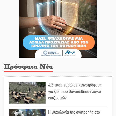
Πρόσφατα Νέα
4,2 εκατ. ευρώ σε κτηνοτρόφους
για ζώα που θανατώθηκαν λόγω
επιζωοτιών
Η ψυχολογία της ανατροπής στο