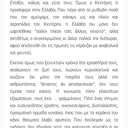
Εντάξει, καλώς και εύγε τους. Όμως ο Κεντέρης τί
προσέφερε στην Ελλάδα; Που πέρα από τα μυθώδη ποσά
που τον αμείψαμε, τον κάναμε ως και πλοίο και
αεροπλάνο τον Κεντέρην, η Ελλάδα όχι μόνο δεν
ωφελήθηκε ʺοὐδὲν πλέον τοῖς ἄλλοις γένοιτοʺ, αλλά
αντιθέτως ο συγκεκριμένος κι άλλοι πολλοί την διέσυραν,
αφού απεδείχθη ότι τις πρωτιές τις κέρδιζαν με αναβολικά
και ψευτιές.
Εκείνοι όμως που ξενυχτούν χρόνια στα εργαστήριά τους,
αναλώνουν τη ζωή τους, λιώνουν κυριολεκτικά και
σώζουν όχι μόνο την πατρίδα τους αλλά την
ανθρωπότητα, ʺἅπαντες ἂν ἀπολαύσοιανʺ, δεν τους
τίμησε ποτέ κανείς. Η κοινωνία, πλην ελαχίστων
εξαιρέσεων, τους έχει … γραμμένους. Πότε ένας έντιμος
και ευσυνείδητος εργάτης, οικογενειάρχης, βιοπαλαιστής,
πραγματική ηρωίδα γυναίκα, ένας που με τα χεράκια του
κάνει θαύματα έλαβε αριστείο; Που δούλεψαν ως τα
ογδόντα, δεν έβγαλαν ούτε την κατώτερη σύνταξη ή αν