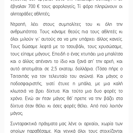
έβγαλαν 700 € τους φορολογείς; Τί φόρο πληρώνουν οι
αληταράδες αθλητές;
Ντροπή, λέει στους συμπολίτες του κι όλη την
ανθρωπότητα. Τους κάναμε θεούς πια τους αθλητές κι
όλοι μιλούν γι’ αυτούς σα να μην υπάρχει άλλος κανείς.
Τους δώσαμε λεφτά με το τσουβάλι, τους χρυσώσαμε,
τους είπαμε μάγους. Επειδή ο ένας χτυπάει μια μπαλίτσα
και ο άλλος απέναντι το ίδιο και ξανά απ’ την αρχή, και
αυτό αποτιμάται σε 2,5 εκατομ. δολλάρια. (Τόσα πήρε ο
Τσιτσιπάς για τον τελευταίο του αγώνα). Και μάγος ο
ποδοσφαιριστής, γιατί έτυχε η μπάλα, με μια καλή
κλωτσιά να βρει δίχτυα. Και τούτο μια δυο φορές το
χρόνο. Ενώ αν ήταν μάγος θά’ πρεπε να την βάζει στα
δίχτυα όταν θέλει κι όσες φορές θέλει. Από πού λοιπόν
μάγος;
Συνταρακτικά πράγματα μας λένε οι αρχαίοι, χωρία των
οποίων παραθέσαμε. Και γενικά όλοι τους στοιχίζονται