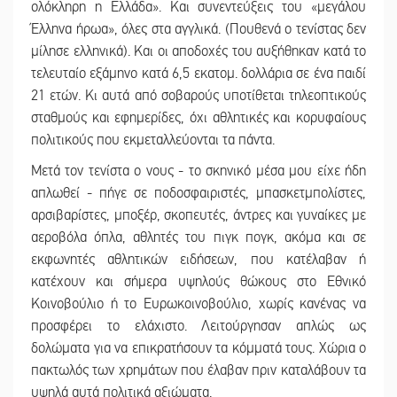
ολόκληρη η Ελλάδα». Και συνεντεύξεις του «μεγάλου
Έλληνα ήρωα», όλες στα αγγλικά. (Πουθενά ο τενίστας δεν
μίλησε ελληνικά). Και οι αποδοχές του αυξήθηκαν κατά το
τελευταίο εξάμηνο κατά 6,5 εκατομ. δολλάρια σε ένα παιδί
21 ετών. Κι αυτά από σοβαρούς υποτίθεται τηλεοπτικούς
σταθμούς και εφημερίδες, όχι αθλητικές και κορυφαίους
πολιτικούς που εκμεταλλεύονται τα πάντα.
Μετά τον τενίστα ο νους - το σκηνικό μέσα μου είχε ήδη
απλωθεί - πήγε σε ποδοσφαιριστές, μπασκετμπολίστες,
αρσιβαρίστες, μποξέρ, σκοπευτές, άντρες και γυναίκες με
αεροβόλα όπλα, αθλητές του πιγκ πογκ, ακόμα και σε
εκφωνητές αθλητικών ειδήσεων, που κατέλαβαν ή
κατέχουν και σήμερα υψηλούς θώκους στο Εθνικό
Κοινοβούλιο ή το Ευρωκοινοβούλιο, χωρίς κανένας να
προσφέρει το ελάχιστο. Λειτούργησαν απλώς ως
δολώματα για να επικρατήσουν τα κόμματά τους. Χώρια ο
πακτωλός των χρημάτων που έλαβαν πριν καταλάβουν τα
υψηλά αυτά πολιτικά αξιώματα.