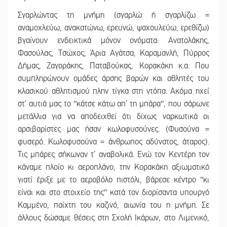
Σγαρλώντας τη μνήμη (σγαρλώ ή σγαρλίζω =
αναμοχλεύω, ανακατώνω, ερευνώ, ψαχουλεύω, ερεθίζω)
βγαίνουν ενδεικτικά μόνον ονόματα: Ανατολάκης,
Φασούλας, Τσώχος, Άρια Αγάτσα, Καραμανλή, Πύρρος
Δήμας, Ζαγοράκης, Παταβούκας, Κορακάκη κ.α. Που
συμπληρώνουν ομάδες άρσης βαρών και αθλητές του
κλασικού αθλητισμού πλην τίγκα στη ντόπα. Ακόμα ηχεί
στ’ αυτιά μας το ʺκάτσε κάτω απ’ τη μπάραʺ, που σάρωνε
μετάλλια για να αποδειχθεί ότι δίχως ναρκωτικά οι
αρσιβαρίστες μας ήσαν κωλοφυσούνες. (Φυσούνα =
φυσερό. Κωλοφυσούνα = άνθρωπος αδύνατος, άταρος).
Τις μπάρες σήκωναν τ’ αναβολικά. Ενώ τον Κεντέρη τον
κάναμε πλοίο κι αεροπλάνο, την Κορακάκη αξιωματικό
γιατί έριξε με το αεροβόλο πιστόλι, βάρεσε κέντρο ʺκι
είναι και στο στοιχείο τηςʺ κατά τον διορίσαντα υπουργό
Καμμένο, παίχτη του καζινό, αιωνία του η μνήμη. Σε
άλλους δώσαμε θέσεις στη Σχολή Ικάρων, στο Λιμενικό,