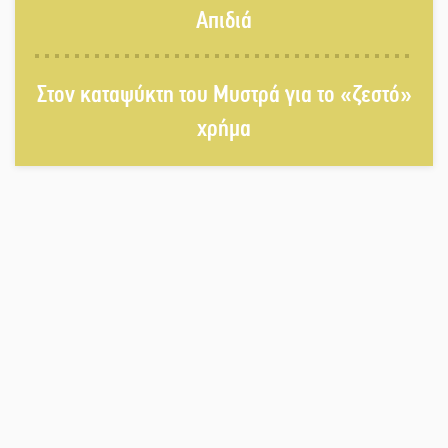
Λαχίου
Απιδιά
Χασισοφυτεία στην Παλαιοπαναγιά
Στον καταψύκτη του Μυστρά για το «ζεστό»
ξεσκέπασε η Αστυνομία
χρήμα
Μπαρόκ μελωδίες κάτω από την
αυγουστιάτικη πανσέληνο της
Μονεμβασιάς
Διακοπή ρεύματος στο Έλος
Στο Γύθειο η Άντζελα Γκερέκου