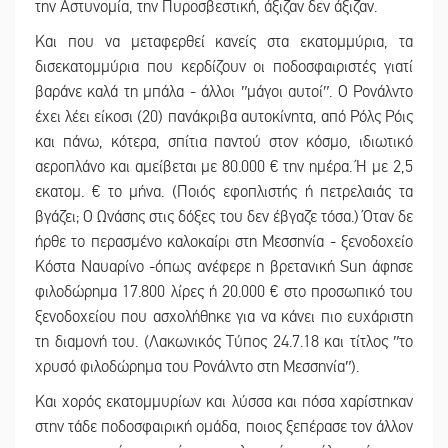
την Αστυνομία, την Πυροσβεστική, άξιζαν δεν άξιζαν.
Και που να μεταφερθεί κανείς στα εκατομμύρια, τα
δισεκατομμύρια που κερδίζουν οι ποδοσφαιριστές γιατί
βαράνε καλά τη μπάλα - άλλοι ʺμάγοι αυτοίʺ. Ο Ρονάλντο
έχει λέει είκοσι (20) πανάκριβα αυτοκίνητα, από Ρόλς Ρόις
και πάνω, κότερα, σπίτια παντού στον κόσμο, ιδιωτικό
αεροπλάνο και αμείβεται με 80.000 € την ημέρα. Ή με 2,5
εκατομ. € το μήνα. (Ποιός εφοπλιστής ή πετρελαιάς τα
βγάζει; Ο Ωνάσης στις δόξες του δεν έβγαζε τόσα.) Όταν δε
ήρθε το περασμένο καλοκαίρι στη Μεσσηνία - ξενοδοχείο
Κόστα Ναυαρίνο -όπως ανέφερε η βρετανική Sun άφησε
φιλοδώρημα 17.800 λίρες ή 20.000 € στο προσωπικό του
ξενοδοχείου που ασχολήθηκε για να κάνει πιο ευχάριστη
τη διαμονή του. (Λακωνικός Τύπος 24.7.18 και τίτλος ʺτο
χρυσό φιλοδώρημα του Ρονάλντο στη Μεσσηνίαʺ).
Και χορός εκατομμυρίων και λύσσα και πόσα χαρίστηκαν
στην τάδε ποδοσφαιρική ομάδα, ποιος ξεπέρασε τον άλλον