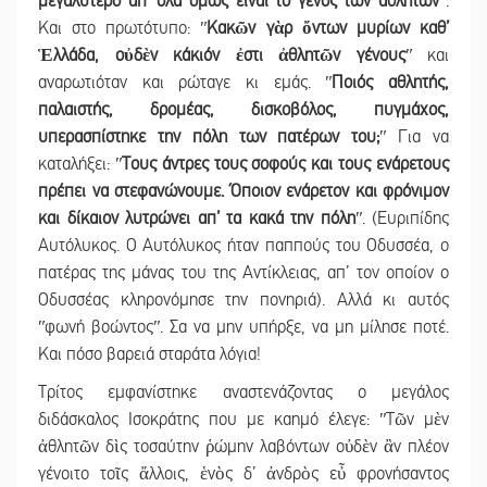
μεγαλύτερο απ’ όλα όμως είναι το γένος των αθλητών
ʺ.
Και στο πρωτότυπο: ʺ
Κακῶν γὰρ ὄντων μυρίων καθ’
Ἑλλάδα, οὐδὲν κάκιόν ἐστι ἀθλητῶν γένους
ʺ και
αναρωτιόταν και ρώταγε κι εμάς. ʺ
Ποιός αθλητής,
παλαιστής, δρομέας, δισκοβόλος, πυγμάχος,
υπερασπίστηκε την πόλη των πατέρων του;
ʺ Για να
καταλήξει: ʺ
Τους άντρες τους σοφούς και τους ενάρετους
πρέπει να στεφανώνουμε. Όποιον ενάρετον και φρόνιμον
και δίκαιον λυτρώνει απ’ τα κακά την πόλη
ʺ. (Ευριπίδης
Αυτόλυκος. Ο Αυτόλυκος ήταν παππούς του Οδυσσέα, ο
πατέρας της μάνας του της Αντίκλειας, απ’ τον οποίον ο
Οδυσσέας κληρονόμησε την πονηριά). Αλλά κι αυτός
ʺφωνή βοώντοςʺ. Σα να μην υπήρξε, να μη μίλησε ποτέ.
Και πόσο βαρειά σταράτα λόγια!
Τρίτος εμφανίστηκε αναστενάζοντας ο μεγάλος
διδάσκαλος Ισοκράτης που με καημό έλεγε: ʺΤῶν μὲν
ἀθλητῶν δὶς τοσαύτην ῥώμην λαβόντων οὐδὲν ἂν πλέον
γένοιτο τοῖς ἄλλοις, ἑνὸς δ’ ἀνδρὸς εὖ φρονήσαντος