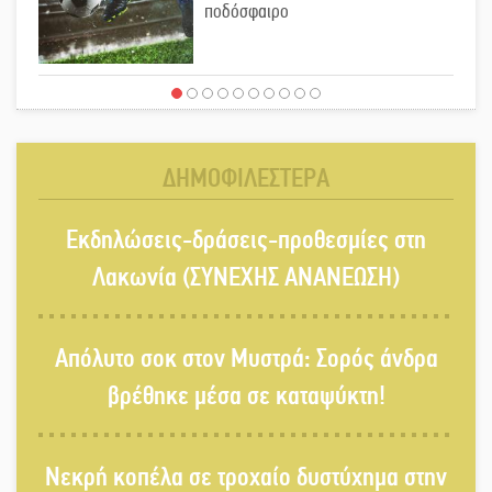
ποδόσφαιρο
Ένα «ταξίδι» τέχνης και χρωμάτων
στη Νεάπολη
ΔΗΜΟΦΙΛΕΣΤΕΡΑ
Τα Λαγκάδια κρατούν ζωντανή την
Εκδηλώσεις-δράσεις-προθεσμίες στη
τέχνη της πέτρας
Λακωνία (ΣΥΝΕΧΗΣ ΑΝΑΝΕΩΣΗ)
Στους ρυθμούς της Ελεωνόρας
Απόλυτο σοκ στον Μυστρά: Σορός άνδρα
Ζουγανέλη το Σαϊνοπούλειο
βρέθηκε μέσα σε καταψύκτη!
Πλούσιο πολιτιστικό πρόγραμμα
Νεκρή κοπέλα σε τροχαίο δυστύχημα στην
δίνει «χρώμα» στον Αύγουστο του