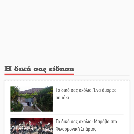
Νταλίκα έπεσε σε γκρεμό στον
Κλαδά: Νεκρός ο 48χρονος οδηγός
«Ανοιχτή Πόλη» απόψε η Σπάρτη
«ξεκλειδώνει» αγορά και
ψυχαγωγία
Η δική σας είδηση
«Θέρισε» η άσφαλτος και τον Ιούλιο
στην Πελοπόννησο
Το δικό σας σχόλιο: Ένα όμορφο
σπιτάκι
Βράβευσε τον Π. Καρρά ο ΑΟ
Κροκεών
Το δικό σας σχόλιο: Μπράβο στη
Φιλαρμονική Σπάρτης