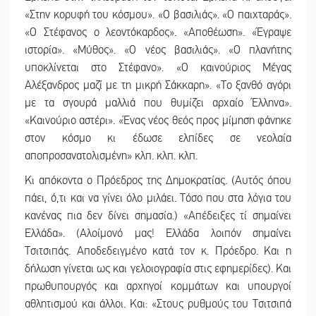
«Στην κορυφή του κόσμου». «Ο βασιλιάς». «Ο παιχταράς».
«Ο Στέφανος ο λεοντόκαρδος». «Αποθέωση». «Έγραψε
ιστορία». «Μύθος». «Ο νέος βασιλιάς». «Ο πλανήτης
υποκλίνεται στο Στέφανο». «Ο καινούριος Μέγας
Αλέξανδρος μαζί με τη μικρή Σάκκαρη». «Το ξανθό αγόρι
με τα σγουρά μαλλιά που θυμίζει αρχαίο Έλληνα».
«Καινούριο αστέρι». «Ένας νέος θεός προς μίμηση φάνηκε
στον κόσμο κι έδωσε ελπίδες σε νεολαία
αποπροσανατολισμένη» κλπ. κλπ. κλπ.
Κι απόκοντα ο Πρόεδρος της Δημοκρατίας. (Αυτός όπου
πάει, ό,τι και να γίνει όλο μιλάει. Τόσο που στα λόγια του
κανένας πια δεν δίνει σημασία.) «Απέδειξες τί σημαίνει
Ελλάδα». (Αλοίμονό μας! Ελλάδα λοιπόν σημαίνει
Τσιτσιπάς. Αποδεδειγμένο κατά τον κ. Πρόεδρο. Και η
δήλωση γίνεται ως και γελοιογραφία στις εφημερίδες). Και
πρωθυπουργός και αρχηγοί κομμάτων και υπουργοί
αθλητισμού και άλλοι. Και: «Στους ρυθμούς του Τσιτσιπά