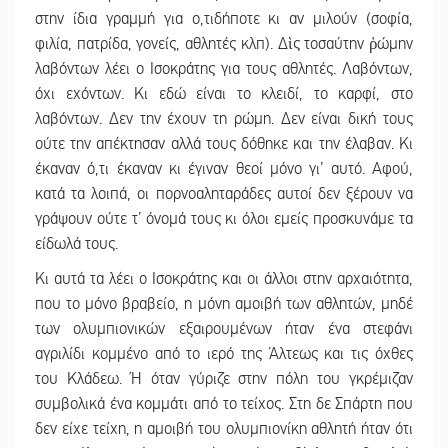
στην ίδια γραμμή για ο,τιδήποτε κι αν μιλούν (σοφία,
φιλία, πατρίδα, γονείς, αθλητές κλπ). Δὶς τοσαύτην ῥώμην
λαβόντων λέει ο Ισοκράτης για τους αθλητές. Λαβόντων,
όχι εχόντων. Κι εδώ είναι το κλειδί, το καρφί, στο
λαβόντων. Δεν την έχουν τη ρώμη. Δεν είναι δική τους
ούτε την απέκτησαν αλλά τους δόθηκε και την έλαβαν. Κι
έκαναν ό,τι έκαναν κι έγιναν θεοί μόνο γι’ αυτό. Αφού,
κατά τα λοιπά, οι πορνοαληταράδες αυτοί δεν ξέρουν να
γράψουν ούτε τ’ όνομά τους κι όλοι εμείς προσκυνάμε τα
είδωλά τους.
Κι αυτά τα λέει ο Ισοκράτης και οι άλλοι στην αρχαιότητα,
που το μόνο βραβείο, η μόνη αμοιβή των αθλητών, μηδέ
των ολυμπιονικών εξαιρουμένων ήταν ένα στεφάνι
αγριλίδι κομμένο από το ιερό της Άλτεως και τις όχθες
του Κλάδεω. Ή όταν γύριζε στην πόλη του γκρέμιζαν
συμβολικά ένα κομμάτι από το τείχος. Στη δε Σπάρτη που
δεν είχε τείχη, η αμοιβή του ολυμπιονίκη αθλητή ήταν ότι