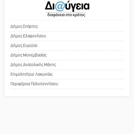
«στραγγίζουν» τη Μάνη
Το δικό σας σχόλιο: «Κύριε
πρωθυπουργέ, ντροπή»
Δήμος Σπάρτης
Βουλή των Εφήβων 2026-2027:
Ξεκινούν οι αιτήσεις
Δήμος Ελαφονήσου
Το δικό σας σχόλιο: Ανοιχτή
Δήμος Ευρώτα
επιστολή στον δήμαρχο Σπάρτης για
Δήμος Μονεμβασίας
τη λειτουργία του ΚΑΠΗ
Δήμος Ανατολικής Μάνης
Επιμελητήριο Λακωνίας
Το δικό σας σχόλιο: Παράδειγμα
κοινωνικής αναισθησίας
Περιφέρεια Πελοποννήσου
Πού βρίσκεται το ιστορικό κέντρο
της Σπάρτης;