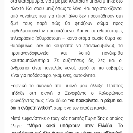
στα εκατομμύρια, γιατί με μια κλωτσιά η μπάλα μπήκε στο
πλεχτό. Και σόου μπιζ όπως τα λένε. Και περιστοιχίζονται
από γυναίκες που για τίποτ’ άλλο δεν προσπάθησαν στη
ζωή τους παρά πώς θα φτιάξουν σώμα προς
οφθαλμοπορνείαν προοριζόμενο. Και να οι αθυρόστομες
τηλεοράσεις (αθυρόστομη = κοινό στόμα χωρίς θύρα και
θυρόφυλλα, δεν θα κουραστώ να επαναλαμβάνω), τα
προπαγανδοφωνεία και λοιπά πανάκριβα
κουτσομπολευτήρια. Σε συζητήσεις δε, λες και οι
άνθρωποι είναι παντελώς κενοί, αφού οι πιο σοβαρές
είναι για ποδόσφαιρο, γκόμενες, αυτοκίνητα.
Ξαφνικά το σκηνικό στο μυαλό μου άλλαξε. Πρώτος
πήδηξε στη σκηνή ο Ξενοφάνης ο Κολοφώνιος
φωνάζοντας πως είναι άδικο ʺ
να προκρίνεται η ρώμη και
όχι η ενάρετη γνώση
ʺ, χωρίς να τον ακούει κανείς.
Μετά εμφανίστηκε ο τραγικός ποιητής Ευριπίδης ο οποίος
έλεγε: ʺ
Μύρια κακά υπάρχουν στην Ελλάδα. Το