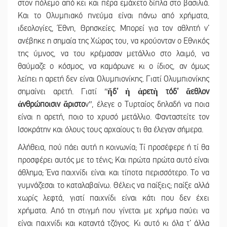
στον πόλεμο από κει και πέρα εμάχετο δίπλα στο βασιλιά.
Και το Ολυμπιακό πνεύμα είναι πάνω από χρήματα,
ιδεολογίες, Έθνη, Θρησκείες. Μπορεί για τον αθλητή ν’
ανέβηκε η σημαία της Χώρας του, να κρούονταν ο Εθνικός
της ύμνος, να του κρέμασαν μετάλλιο στο λαιμό, να
θαύμαζε ο κόσμος, να καμάρωνε κι ο ίδιος, αν όμως
λείπει η αρετή δεν είναι Ολυμπιονίκης. Γιατί Ολυμπιονίκης
σημαίνει αρετή. Γιατί ʺ
ἥδ’ ἡ ἀρετὴ τόδ’ ἄεθλον
ἀνθρώποισιν ἄριστο
νʺ, έλεγε ο Τυρταίος δηλαδή να ποια
είναι η αρετή, ποιο το χρυσό μετάλλιο. Φανταστείτε τον
Ισοκράτην και όλους τους αρχαίους τι θα έλεγαν σήμερα.
Αλήθεια, πού πάει αυτή η κοινωνία; Τί προσέφερε ή τί θα
προσφέρει αυτός με το τένις; Και πρώτα πρώτα αυτό είναι
άθλημα; Ένα παιχνίδι είναι και τίποτα περισσότερο. Το να
γυμνάζεσαι το καταλαβαίνω. Θέλεις να παίξεις; παίξε αλλά
χωρίς λεφτά, γιατί παιχνίδι είναι κάτι που δεν έχει
χρήματα. Από τη στιγμή που γίνεται με χρήμα παύει να
είναι παιχνίδι και καταντά τζόγος. Κι αυτό κι όλα τ’ άλλα