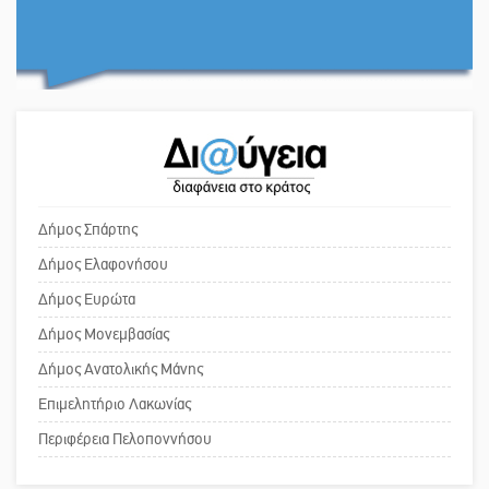
για ζώα που θανατώθηκαν λόγω
επιζωοτιών
Ο εξωραϊσμός της Πλατείας Ν.
Κόσμου και ένας ελλοχεύων
Η ψυχολογία της ανατροπής στο
κίνδυνος
ποδόσφαιρο
Το δικό σας σχόλιο: «Κύριε
πρωθυπουργέ, ντροπή»
Ένα «ταξίδι» τέχνης και χρωμάτων
Δήμος Σπάρτης
στη Νεάπολη
Δήμος Ελαφονήσου
Το δικό σας σχόλιο: Ανοιχτή
Δήμος Ευρώτα
επιστολή στον δήμαρχο Σπάρτης για
Δήμος Μονεμβασίας
τη λειτουργία του ΚΑΠΗ
Δήμος Ανατολικής Μάνης
Επιμελητήριο Λακωνίας
Το δικό σας σχόλιο: Παράδειγμα
κοινωνικής αναισθησίας
Περιφέρεια Πελοποννήσου