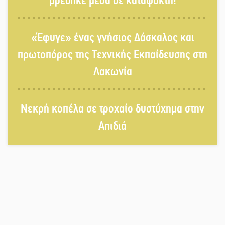
βρέθηκε μέσα σε καταψύκτη!
Σωτήρια επέμβαση για ναυτικό
«Έφυγε» ένας γνήσιος Δάσκαλος και
ανοιχτά του Γυθείου
πρωτοπόρος της Τεχνικής Εκπαίδευσης στη
Λακωνία
Αποστολή εξετελέσθη στην Ταϊβάν:
Στη βάση τους τα παγκόσμια
Σπαρτιατόπουλα
Νεκρή κοπέλα σε τροχαίο δυστύχημα στην
Απιδιά
«Ρίζες και Ρεύματα» στο
Ξηροκάμπι με Ίκαρη και Ζερβάκη
Αμετάβλητος στο «τριάρι» ο
κίνδυνος φωτιάς σε όλη τη
Λακωνία