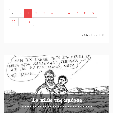
«
‹
1
2
3
4
...
6
7
8
9
10
›
»
Σελίδα 1 από 100
Το κλίκ της ημέρας
Του Ανδρέα Πετρουλάκη