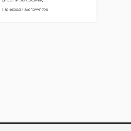
Επιμελητήριο Λακωνίας
Το δικό σας σχόλιο:
Περιφέρεια Πελοποννήσου
Παράδειγμα κοινωνικής
αναισθησίας
Πού βρίσκεται το ιστορικό
κέντρο της Σπάρτης;