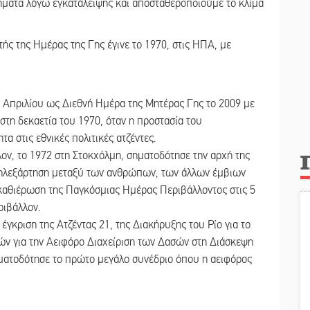
ήματα λόγω εγκατάλειψης και αποσταθεροποιούμε το κλίμα
ής της Ημέρας της Γης έγινε το 1970, στις ΗΠΑ, με
 Απριλίου ως Διεθνή Ημέρα της Μητέρας Γης το 2009 με
 στη δεκαετία του 1970, όταν η προστασία του
α στις εθνικές πολιτικές ατζέντες.
ν, το 1972 στη Στοκχόλμη, σηματοδότησε την αρχή της
λληλεξάρτηση μεταξύ των ανθρώπων, των άλλων έμβιων
 καθιέρωση της Παγκόσμιας Ημέρας Περιβάλλοντος στις 5
ριβάλλον.
γκριση της Ατζέντας 21, της Διακήρυξης του Ρίο για το
ών για την Αειφόρο Διαχείριση των Δασών στη Διάσκεψη
σηματοδότησε το πρώτο μεγάλο συνέδριο όπου η αειφόρος