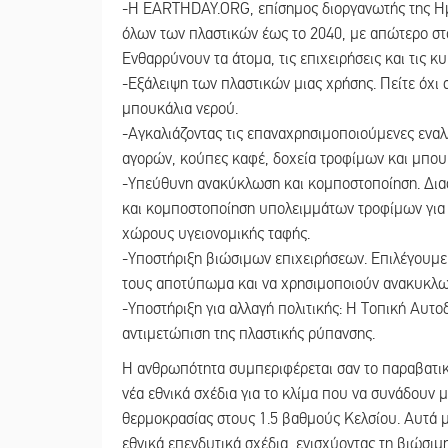
-Η EARTHDAY.ORG, επίσημος διοργανωτής της Ημέ
όλων των πλαστικών έως το 2040, με απώτερο στό
Ενθαρρύνουν τα άτομα, τις επιχειρήσεις και τις 
-Εξάλειψη των πλαστικών μιας χρήσης. Πείτε όχι σ
μπουκάλια νερού.
-Αγκαλιάζοντας τις επαναχρησιμοποιούμενες εναλ
αγορών, κούπες καφέ, δοχεία τροφίμων και μπου
-Υπεύθυνη ανακύκλωση και κομποστοποίηση. Δι
και κομποστοποίηση υπολειμμάτων τροφίμων για 
χώρους υγειονομικής ταφής.
-Υποστήριξη βιώσιμων επιχειρήσεων. Επιλέγουμε 
τους αποτύπωμα και να χρησιμοποιούν ανακυκλω
-Υποστήριξη για αλλαγή πολιτικής: Η Τοπική Αυτοδι
αντιμετώπιση της πλαστικής ρύπανσης.
Η ανθρωπότητα συμπεριφέρεται σαν το παραβατικό
νέα εθνικά σχέδια για το κλίμα που να συνάδουν 
θερμοκρασίας στους 1.5 βαθμούς Κελσίου. Αυτά 
εθνικά επενδυτικά σχέδια, ενισχύοντας τη βιώσιμη