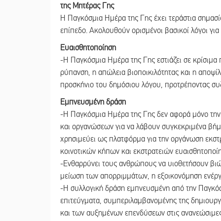
της Μητέρας Γης
Η Παγκόσμια Ημέρα της Γης έχει τεράστια σημασία
επίπεδο. Ακολουθούν ορισμένοι βασικοί λόγοι για
Ευαισθητοποίηση
-Η Παγκόσμια Ημέρα της Γης εστιάζει σε κρίσιμα 
ρύπανση, η απώλεια βιοποικιλότητας και η αποψί
προσκήνιο του δημόσιου λόγου, προτρέποντας συ
Εμπνευσμένη δράση
-Η Παγκόσμια Ημέρα της Γης δεν αφορά μόνο την 
και οργανώσεων για να λάβουν συγκεκριμένα βήμ
χρησιμεύει ως πλατφόρμα για την οργάνωση εκσ
κοινοτικών κήπων και εκστρατειών ευαισθητοποίη
-Ενθαρρύνει τους ανθρώπους να υιοθετήσουν βιώ
μείωση των απορριμμάτων, η εξοικονόμηση ενέργε
-Η συλλογική δράση εμπνευσμένη από την Παγκόσ
επιτεύγματα, συμπεριλαμβανομένης της δημιουργί
και των αυξημένων επενδύσεων στις ανανεώσιμες