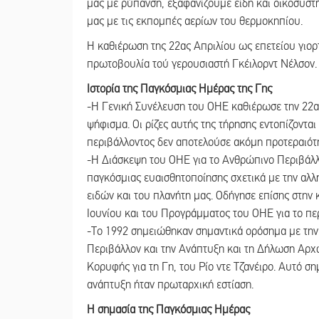
μας με ρύπανση, εξαφανίζουμε είδη και οικοσυστ
μας με τις εκπομπές αερίων του θερμοκηπίου.
Η καθιέρωση της 22ας Απριλίου ως επετείου γιορτ
πρωτοβουλία τού γερουσιαστή Γκέιλορντ Νέλσον.
Ιστορία της Παγκόσμιας Ημέρας της Γης
-Η Γενική Συνέλευση του ΟΗΕ καθιέρωσε την 22α
ψήφισμα. Οι ρίζες αυτής της τήρησης εντοπίζονται
περιβάλλοντος δεν αποτελούσε ακόμη προτεραιότητ
-Η Διάσκεψη του ΟΗΕ για το Ανθρώπινο Περιβάλλο
παγκόσμιας ευαισθητοποίησης σχετικά με την α
ειδών και του πλανήτη μας. Οδήγησε επίσης στην
Ιουνίου και του Προγράμματος του ΟΗΕ για το πε
-Το 1992 σημειώθηκαν σημαντικά ορόσημα με την έ
Περιβάλλον και την Ανάπτυξη και τη Δήλωση Αρχ
Κορυφής για τη Γη, του Ρίο ντε Τζανέιρο. Αυτό 
ανάπτυξη ήταν πρωταρχική εστίαση.
Η σημασία της Παγκόσμιας Ημέρας