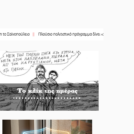
νοπούλειο
||
Πλούσιο πολιτιστικό πρόγραμμα δίνει «χρώμα» στον Αύγουστο τ
Το κλίκ της ημέρας
Του Ανδρέα Πετρουλάκη