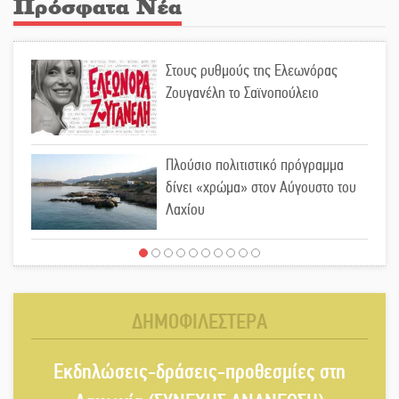
Πρόσφατα Νέα
Στους ρυθμούς της Ελεωνόρας
Ζουγανέλη το Σαϊνοπούλειο
Πλούσιο πολιτιστικό πρόγραμμα
δίνει «χρώμα» στον Αύγουστο του
Λαχίου
Χασισοφυτεία στην Παλαιοπαναγιά
ξεσκέπασε η Αστυνομία
ΔΗΜΟΦΙΛΕΣΤΕΡΑ
Μπαρόκ μελωδίες κάτω από την
Εκδηλώσεις-δράσεις-προθεσμίες στη
αυγουστιάτικη πανσέληνο της
Μονεμβασιάς