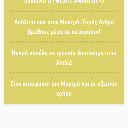
Λακωνία (ΣΥΝΕΧΗΣ ΑΝΑΝΕΩΣΗ)
Διακοπή ρεύματος στο Έλος
Απόλυτο σοκ στον Μυστρά: Σορός άνδρα
βρέθηκε μέσα σε καταψύκτη!
Στο Γύθειο η Άντζελα Γκερέκου
Νεκρή κοπέλα σε τροχαίο δυστύχημα στην
Απιδιά
Νταλίκα έπεσε σε γκρεμό στον
Στον καταψύκτη του Μυστρά για το «ζεστό»
Κλαδά: Νεκρός ο 48χρονος οδηγός
χρήμα
«Ανοιχτή Πόλη» απόψε η Σπάρτη
«ξεκλειδώνει» αγορά και
ψυχαγωγία