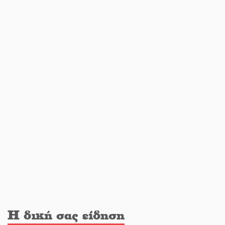
«Θέρισε» η άσφαλτος και τον Ιούλιο
στην Πελοπόννησο
Βράβευσε τον Π. Καρρά ο ΑΟ
Κροκεών
Τα μετάλλια των Λακωνόπουλων
στην Ταιβάν
Τζάμπολ για τρίτη χρονιά στο
τουρνουά GNC 3on3 στη Σκάλα
Η δική σας είδηση