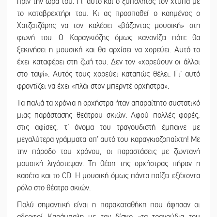
πριν την ώρα του. Γι’ αυτό και ο ξυπόλητος τον χτυπά με
το καταβρεχτήρι του. Κι ας προσπαθεί ο καημένος ο
Χατζατζάρης να τον καλέσει «βάζοντας μουσική» στη
φωνή του. Ο Καραγκιόζης όμως κανονίζει πότε θα
ξεκινήσει η μουσική και θα αρχίσει να χορεύει. Αυτό το
έχει καταφέρει στη ζωή του. Δεν τον «χορεύουν οι άλλοι
στο ταψί». Αυτός τους χορεύει καταπώς θέλει. Γι’ αυτό
φροντίζει να έχει «πλάι στον μπερντέ ορχήστρα».
Τα παλιά τα χρόνια η ορχήστρα ήταν απαραίτητο συστατικό
μιας παράστασης θεάτρου σκιών. Αφού πολλές φορές,
στις αφίσες, τ’ όνομα του τραγουδιστή έμπαινε με
μεγαλύτερα γράμματα απ’ αυτό του καραγκιοζοπαίχτη! Με
την πάροδο του χρόνου, οι παραστάσεις με ζωντανή
μουσική λιγόστεψαν. Τη θέση της ορχήστρας πήραν η
κασέτα και το CD. Η μουσική όμως πάντα παίζει εξέχοντα
ρόλο στο θέατρο σκιών.
Πολύ σημαντική είναι η παρακαταθήκη που άφησαν οι