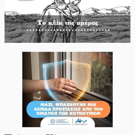
Το κλίκ της ημέρας
Του Ανδρέα Πετρουλάκη