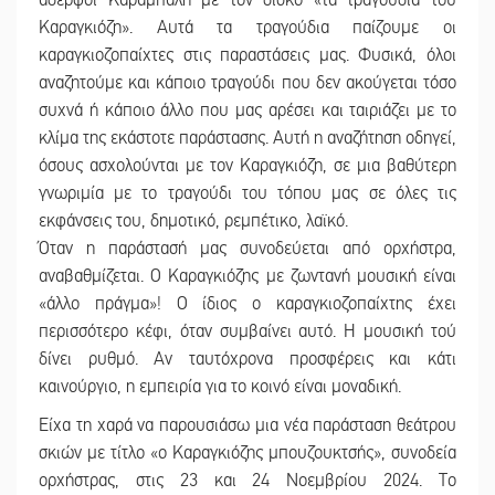
αδερφοί Καράμπαλη με τον δίσκο «τα τραγούδια του
Καραγκιόζη». Αυτά τα τραγούδια παίζουμε οι
καραγκιοζοπαίχτες στις παραστάσεις μας. Φυσικά, όλοι
αναζητούμε και κάποιο τραγούδι που δεν ακούγεται τόσο
συχνά ή κάποιο άλλο που μας αρέσει και ταιριάζει με το
κλίμα της εκάστοτε παράστασης. Αυτή η αναζήτηση οδηγεί,
όσους ασχολούνται με τον Καραγκιόζη, σε μια βαθύτερη
γνωριμία με το τραγούδι του τόπου μας σε όλες τις
εκφάνσεις του, δημοτικό, ρεμπέτικο, λαϊκό.
Όταν η παράστασή μας συνοδεύεται από ορχήστρα,
αναβαθμίζεται. Ο Καραγκιόζης με ζωντανή μουσική είναι
«άλλο πράγμα»! Ο ίδιος ο καραγκιοζοπαίχτης έχει
περισσότερο κέφι, όταν συμβαίνει αυτό. Η μουσική τού
δίνει ρυθμό. Αν ταυτόχρονα προσφέρεις και κάτι
καινούργιο, η εμπειρία για το κοινό είναι μοναδική.
Είχα τη χαρά να παρουσιάσω μια νέα παράσταση θεάτρου
σκιών με τίτλο «ο Καραγκιόζης μπουζουκτσής», συνοδεία
ορχήστρας, στις 23 και 24 Νοεμβρίου 2024. Το