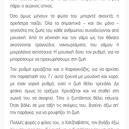
πάρει ο αιώνιος ύπνος.
Όσο όμως μένουν τα φώτα του μπερντέ ανοιχτά, η
ορχήστρα παίζει. Όλα τα σημαντικά – και όχι μόνο –
γεγονότα της ζωής του κάθε ανθρώπου συνοδεύονται από
μουσική. Από τη γέννηση και τον γάμο ως τον θάνατο
ακούγονται τραγούδια, νανουρίσματα, του γάμου ή
μοιρολόγια αντίστοιχα. Η μουσική δίνει τον ρυθμό, για να
μπορέσουμε να προχωρήσουμε στη ζωή.
Τον ρυθμό χρειάζεται και ο Καραγκιόζης, για να αρχίσει
την παράστασή του. Γι’ αυτό ξεκινά με μουσική και χορό,
με έναν γοργό ρυθμό, γιατί η ζωή θέλει τρεχάλα. Δε
φτάνει όμως το τρέξιμο. Χρειάζεται και να σταθεί στη
γωνιά του να σκεφτεί. Τότε ο ξυπόλητος θέλει ησυχία.
Όταν βάλει σε μια τάξη τις σκέψεις του, βγαίνει όξω απ’
την παράγκα, για να ρουφήξει τη ζωή.
Πολλές φορές ο φίλος του, ο Χατζηαβάτης, τον βγάζει έξω