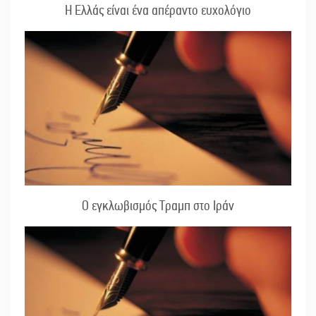
Η Ελλάς είναι ένα απέραντο ευχολόγιο
Ο εγκλωβισμός Τραμπ στο Ιράν