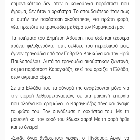
σημαντικότερο δεν ήταν η καινούργια παράσταση που
έγραψα, δεν ήταν η ορχήστρα. Το σπουδαιότερο ήταν πως
σ’ αυτήν την παράσταση ακούστηκαν, για πρώτη φορά,
νέα, πρωτότυπα τραγούδια με θέμα τον Καραγκιόζη μας.
Τα ποιήματα του Δημήτρη Αβούρη, που εδώ και τέσσερα
χρόνια φιλοξενούνται στις σελίδες του περιοδικού μας,
έγιναν τραγούδια από τον Γαβρήλο Κοκκώνα και την Ηρώ
Παυλοπούλου. Αυτά τα τραγούδια ακούστηκαν ζωντανά,
σε μια παράσταση Καραγκιόζη, εκεί που αρχίζει η Ελλάδα,
στον ακριτικό Έβρο.
Σε μια Ελλάδα που τα σύνορά της αναφέρονται μόνο για
την εισροή λαθρομεταναστών, σε μια μακρινή επαρχία
που ολοένα και ερημώνει, ο Καραγκιόζης πήγε και άναψε
τα φώτα του. Τον συνόδευσε η ορχήστρα του. Με τη
μουσική και τον χορό του έδωσε χαρά! Με τη χαρά ήρθε
και το όνειρο!
«Σκιᾶς ὄναρ ἄνθρωπος» γράφει ο Πίνδαρος. Αρκεί να