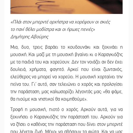
«Πλάι στον μπερντέ ορχήστρα να χορέψουν οι σκιές
το πανί θέλει μοδίστρα και οι ήρωες πενιές»
Δημήτρης Αβούρης
Μια, δυο, τρεις βαράει το κουδουνάκι και ξεκινάει η
μουσική. Και μαζί με τη μουσική βγαίνει κι ο Καραγκιόζης
με τα παιδιά του και χορεύουν. Δεν τον νοιάζει αν δεν έχει
δουλειά, χρήματα, φαγητό. Αρκεί που είναι ζωντανός,
ελεύθερος να μπορεί να χορεύει. Η μουσική χορταίνει την
πείνα του. Γι’ αυτό, σαν τελειώνει ο χορός και προλογίσει
την παράσταση, μας καλωσορίζει λέγοντάς μας: «θα φάμε,
θα πιούμε και νηστικοί θα κοιμηθούμε».
Τροφή η μουσική, πιοτό ο χορός. Αρκούν αυτά, για να
ξεκινήσει ο Καραγκιόζης την παράστασή του. Αρκούν για
να ζήσει ο καθένας την παράσταση που δίνει στον μπερντέ
που λέγεται ζωή. Μέχρι να σβήσουν τα φώτα. Και να μας