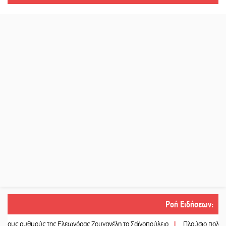
Ροή Ειδήσεων
:
μούς της Ελεωνόρας Ζουγανέλη το Σαϊνοπούλειο
||
Πλούσιο πολιτιστικό πρόγ