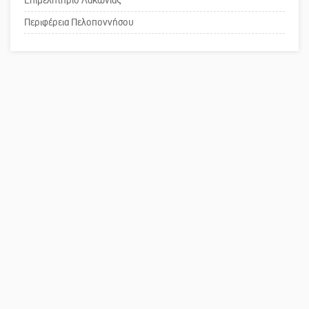
Το δικό σας σχόλιο: Παράδειγμα
κοινωνικής αναισθησίας
Περιφέρεια Πελοποννήσου
Πού βρίσκεται το ιστορικό κέντρο
της Σπάρτης;