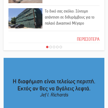
«Σφραγίδα» έργου και
Το δικό σας σχόλιο: Σύντομη
απολογισμού στο Παναρκαδικό από
απάντηση σε διθυράμβους για το
τον Κυρ. Διαμαντάκο
παλαιό Δικαστικό Μέγαρο
Μια «χρυσή» ελαιοκομική
Το δικό σας σχόλιο: Ιερή απόφαση
προοπτική για τη Λακωνία
ΠΕΡΙΣΣΟΤΕΡΑ
Εκδηλώσεις του ΚΚΕ Λακωνίας για
Το δικό σας σχόλιο: Πώς να
τα 80 χρόνια από την ίδρυση του
εμπιστευθείς;
Δημοκρατικού Στρατού
«Στέγνωσε» από νερό πάνω από
Ο εξωραϊσμός της Πλατείας Ν.
μήνα ο Πύρριχος
Κόσμου και ένας ελλοχεύων
κίνδυνος