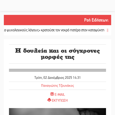
Ροή Ειδήσεων
:
λογικούς λόγους» κρατούσε τον νεκρό πατέρα στον καταψύκτη
||
Kastoras Ri
Η δουλεία και οι σύγχρονες
μορφές της
Τρίτη, 02 Δεκέμβριος 2025 14:31
Παναγιώτης Τζουνάκος
E-MAIL
ΕΚΤΥΠΩΣΗ