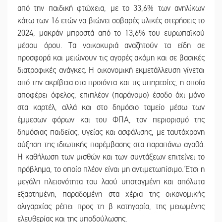
από την παιδική φτώχεια, με το 33,6% των ανηλίκων
κάτω των 16 ετών να βιώνει σοβαρές υλικές στερήσεις το
2024, μακράν μπροστά από το 13,6% του ευρωπαϊκού
μέσου όρου. Τα νοικοκυριά αναζητούν τα είδη σε
προσφορά και μειώνουν τις αγορές ακόμη και σε βασικές
διατροφικές ανάγκες. Η οικονομική εκμετάλλευση γίνεται
από την ακρίβεια στα προϊόντα και τις υπηρεσίες, η οποία
αποφέρει όφελος, επιπλέον (παράνομο) έσοδο όχι μόνο
στα καρτέλ, αλλά και στο δημόσιο ταμείο μέσω των
έμμεσων φόρων και του ΦΠΑ, τον περιορισμό της
δημόσιας παιδείας, υγείας και ασφάλισης, με ταυτόχρονη
αύξηση της ιδιωτικής παρέμβασης στα παραπάνω αγαθά.
Η καθήλωση των μισθών και των συντάξεων επιτείνει το
πρόβλημα, το οποίο πλέον είναι μη αντιμετωπίσιμο. Έτσι η
μεγάλη πλειονότητα του λαού υποταγμένη και απόλυτα
εξαρτημένη, παραδομένη στα χέρια της οικονομικής
ολιγαρχίας ρέπει προς τη β κατηγορία, της μειωμένης
ελευθερίας και της υποδούλωσης.