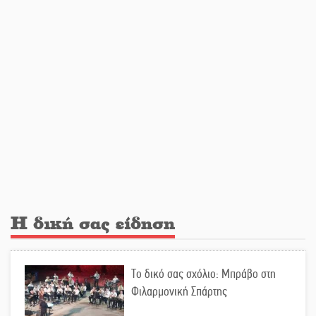
στο Ταίναρο
Διακοπή ρεύματος στην Πελλάνα
Λακε-Δαιμονικά: Το κυπαρίσσι του
Μυστρά που φύτρωσε από μια
ξεχασμένη προφητεία
Κλήρωσε για τον Αστέρα Βλαχιώτη
στη Γ’ Εθνική
Η δική σας είδηση
Οδύνη στην Απιδιά για τον χαμό της
Το δικό σας σχόλιο: Μπράβο στη
29χρονης Ελένης σε τροχαίο
Φιλαρμονική Σπάρτης