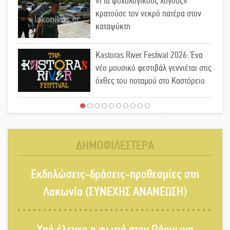
«Για ψυχολογικούς λόγους»
κρατούσε τον νεκρό πατέρα στον
καταψύκτη
Kastoras River Festival 2026: Ένα
νέο μουσικό φεστιβάλ γεννιέται στις
όχθες του ποταμού στο Καστόρειο
Τα ζάρια παίρνουν «φωτιά» στην
Άρνα: Στήνεται το 3ο Τουρνουά
Τάβλι
ΔΗΜΟΦΙΛΕΣΤΕΡΑ
Αυθεντικό γλέντι με «Γιορτή
Εκδηλώσεις-δράσεις-προθεσμίες στη
Βραστού» στη Σοχά
Λακωνία (ΣΥΝΕΧΗΣ ΑΝΑΝΕΩΣΗ)
Το τελεφερίκ της Μονεμβασιάς στο
Υπό έλεγχο η φωτιά στον Πάρνωνα