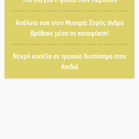
τραπέζι του δημόσιου διαλόγου
Απόλυτο σοκ στον Μυστρά: Σορός άνδρα
Πολιτισμός και παράδοση δίνουν
βρέθηκε μέσα σε καταψύκτη!
ραντεβού στην Αγόριανη
Νεκρή κοπέλα σε τροχαίο δυστύχημα στην
Η Σοχά ετοιμάζεται για ένα
Απιδιά
δυναμικό καλοκαιρινό party
Διακοπή μαθημάτων στο Ματάλειο
Κολυμβητήριο την εβδομάδα του
Δεκαπενταύγουστου
Από Λιβύη είχαν ξεκινήσει οι
μετανάστες που περισυνελέγησαν