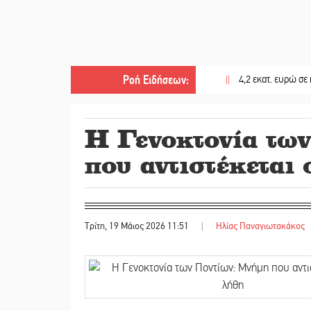
Ροή Ειδήσεων
:
||
4,2 εκατ. ευρώ σε κτηνοτρό
Η Γενοκτονία τω
που αντιστέκεται
Τρίτη, 19 Μάιος 2026 11:51
|
Ηλίας Παναγιωτακάκος