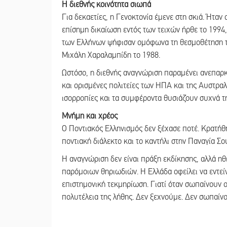
Η διεθνής κοινότητα σιωπά
Για δεκαετίες, η Γενοκτονία έμενε στη σκιά. Ήτα
επίσημη δικαίωση εντός των τειχών ήρθε το 199
των Ελλήνων ψήφισαν ομόφωνα τη θεσμοθέτηση τη
Μιχάλη Χαραλαμπίδη το 1988.
Ωστόσο, η διεθνής αναγνώριση παραμένει ανεπαρκ
και ορισμένες πολιτείες των ΗΠΑ και της Αυστρα
ισορροπίες και τα συμφέροντα θυσιάζουν συχνά τ
Μνήμη και χρέος
Ο Ποντιακός Ελληνισμός δεν ξέχασε ποτέ. Κρατήθη
ποντιακή διάλεκτο και το καντήλι στην Παναγία Σο
Η αναγνώριση δεν είναι πράξη εκδίκησης, αλλά ηθ
παρόμοιων θηριωδιών. Η Ελλάδα οφείλει να εντείν
επιστημονική τεκμηρίωση. Γιατί όταν σωπαίνουν οι
πολυτέλεια της λήθης. Δεν ξεχνούμε. Δεν σωπαίν