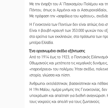
Με την έναρξη του Α’ Παγκοσμίου Πολέμου και τη
Πόντου, όπως οι Αρμένιοι και οι Ασσυροχαλδαίοι
Με πρόφαση την «ασφάλεια του κράτους», σχεδιάσ
Η Γενοκτονία των Ποντίων δεν είναι απλώς ένα ισ
Είναι η βουβή κραυγή των 353.000 ψυχών που εξο
στα ερείπια των εκκλησιών, στα πρόσωπα των π
μητέρα Ελλάδα.
Ένα οργανωμένο σχέδιο εξόντωσης
Από το 1914 έως το 1923, ο Ποντιακός Ελληνισμ
Οθωμανούς και μετέπειτα τις κεμαλικές δυνάμεις
«παρενέργεια» του πολέμου. Ήταν σχέδιο, πολιτικ
ιστορία, γλώσσα και πίστη.
Άνθρωποι εκτελέστηκαν, βασανίστηκαν και πέθανα
Η 19η Μαΐου, ημέρα μνήμης της Γενοκτονίας, δεν 
υποχρέωση και απαίτηση για διεθνή αναγνώριση. 
τους νεκρούς και απειλή για τους ζωντανούς.