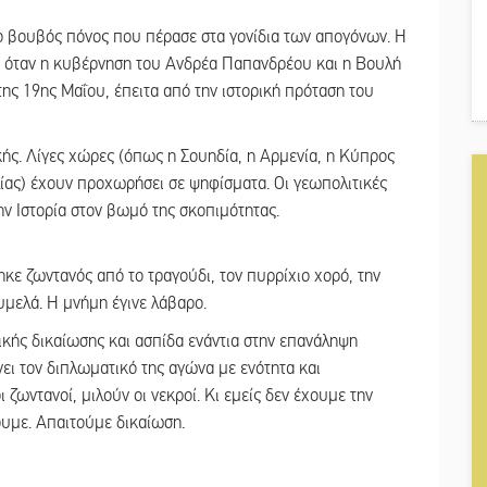
ν ο βουβός πόνος που πέρασε στα γονίδια των απογόνων. Η
4, όταν η κυβέρνηση του Ανδρέα Παπανδρέου και η Βουλή
ς 19ης Μαΐου, έπειτα από την ιστορική πρόταση του
ής. Λίγες χώρες (όπως η Σουηδία, η Αρμενία, η Κύπρος
λίας) έχουν προχωρήσει σε ψηφίσματα. Οι γεωπολιτικές
ην Ιστορία στον βωμό της σκοπιμότητας.
κε ζωντανός από το τραγούδι, τον πυρρίχιο χορό, την
υμελά. Η μνήμη έγινε λάβαρο.
ικής δικαίωσης και ασπίδα ενάντια στην επανάληψη
ει τον διπλωματικό της αγώνα με ενότητα και
 ζωντανοί, μιλούν οι νεκροί. Κι εμείς δεν έχουμε την
ουμε. Απαιτούμε δικαίωση.