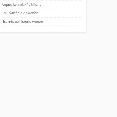
του ΚΑΠΗ
Δήμος Ανατολικής Μάνης
Επιμελητήριο Λακωνίας
Το δικό σας σχόλιο:
Περιφέρεια Πελοποννήσου
Παράδειγμα κοινωνικής
αναισθησίας
Πού βρίσκεται το ιστορικό
κέντρο της Σπάρτης;