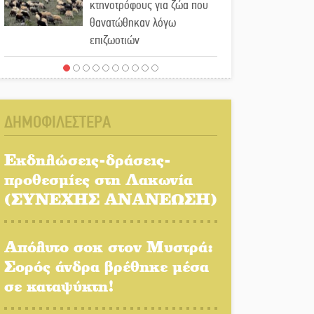
κτηνοτρόφους για ζώα που
θανατώθηκαν λόγω
επιζωοτιών
Η ψυχολογία της ανατροπής
στο ποδόσφαιρο
ΔΗΜΟΦΙΛΕΣΤΕΡΑ
Ένα «ταξίδι» τέχνης και
χρωμάτων στη Νεάπολη
Εκδηλώσεις-δράσεις-
προθεσμίες στη Λακωνία
Τα Λαγκάδια κρατούν
(ΣΥΝΕΧΗΣ ΑΝΑΝΕΩΣΗ)
ζωντανή την τέχνη της
πέτρας
Απόλυτο σοκ στον Μυστρά:
Στους ρυθμούς της
Σορός άνδρα βρέθηκε μέσα
Ελεωνόρας Ζουγανέλη το
σε καταψύκτη!
Σαϊνοπούλειο