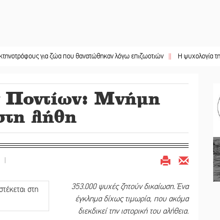
φους για ζώα που θανατώθηκαν λόγω επιζωοτιών
||
Η ψυχολογία της ανατροπ
ν Ποντίων: Μνήμη
 στη λήθη
|
353.000 ψυχές ζητούν δικαίωση. Ένα
έγκλημα δίχως τιμωρία, που ακόμα
διεκδικεί την ιστορική του αλήθεια
.