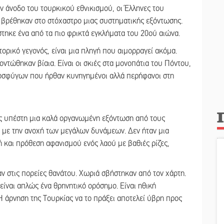
ν άνοδο του τουρκικού εθνικισμού, οι Έλληνες του
, βρέθηκαν στο στόχαστρο μιας συστηματικής εξόντωσης.
τηκε ένα από τα πιο φρικτά εγκλήματα του 20ού αιώνα.
τορικό γεγονός, είναι μια πληγή που αιμορραγεί ακόμα.
ντώθηκαν βίαια. Είναι οι σκιές στα μονοπάτια του Πόντου,
ροσφύγων που ήρθαν κυνηγημένοι αλλά περήφανοι στη
ός υπέστη μια καλά οργανωμένη εξόντωση από τους
, με την ανοχή των μεγάλων δυνάμεων. Δεν ήταν μια
ή και πρόθεση αφανισμού ενός λαού με βαθιές ρίζες,
ν στις πορείες θανάτου. Χωριά σβήστηκαν από τον χάρτη.
είναι απλώς ένα θρηνητικό ορόσημο. Είναι ηθική
Η άρνηση της Τουρκίας να το πράξει αποτελεί ύβρη προς