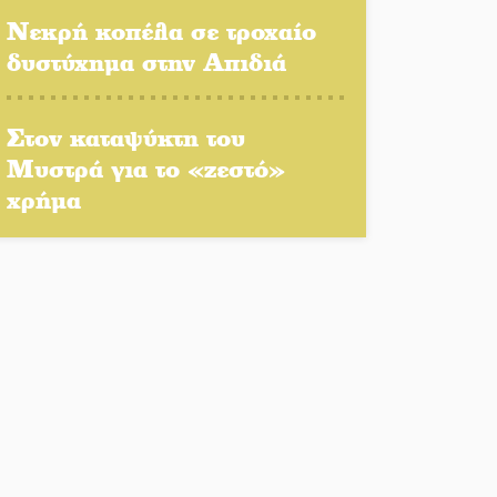
Πλούσιο πολιτιστικό
Νεκρή κοπέλα σε τροχαίο
πρόγραμμα δίνει «χρώμα»
δυστύχημα στην Απιδιά
στον Αύγουστο του Λαχίου
Χασισοφυτεία στην
Στον καταψύκτη του
Παλαιοπαναγιά ξεσκέπασε η
Μυστρά για το «ζεστό»
Αστυνομία
χρήμα
Μπαρόκ μελωδίες κάτω από
την αυγουστιάτικη
πανσέληνο της Μονεμβασιάς
Διακοπή ρεύματος στο Έλος
Στο Γύθειο η Άντζελα
Γκερέκου