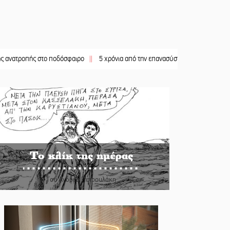
ής στο ποδόσφαιρο
||
5 χρόνια από την επανασύσταση της ΙΜ Παναγίας Βρεσθε
Το κλίκ της ημέρας
Του Ανδρέα Πετρουλάκη