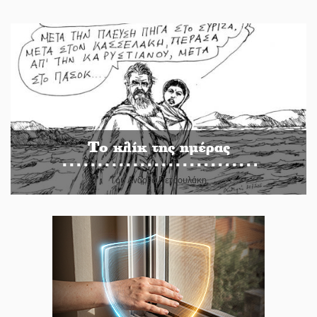
Το κλίκ της ημέρας
Του Ανδρέα Πετρουλάκη