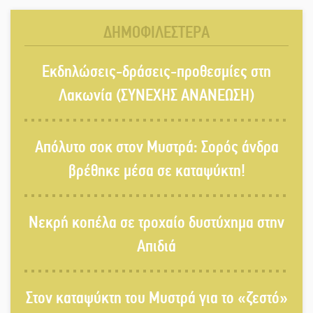
Ζουγανέλη το Σαϊνοπούλειο
ΔΗΜΟΦΙΛΕΣΤΕΡΑ
Πλούσιο πολιτιστικό πρόγραμμα
Εκδηλώσεις-δράσεις-προθεσμίες στη
δίνει «χρώμα» στον Αύγουστο του
Λαχίου
Λακωνία (ΣΥΝΕΧΗΣ ΑΝΑΝΕΩΣΗ)
Χασισοφυτεία στην Παλαιοπαναγιά
Απόλυτο σοκ στον Μυστρά: Σορός άνδρα
ξεσκέπασε η Αστυνομία
βρέθηκε μέσα σε καταψύκτη!
Μπαρόκ μελωδίες κάτω από την
Νεκρή κοπέλα σε τροχαίο δυστύχημα στην
αυγουστιάτικη πανσέληνο της
Μονεμβασιάς
Απιδιά
Διακοπή ρεύματος στο Έλος
Στον καταψύκτη του Μυστρά για το «ζεστό»