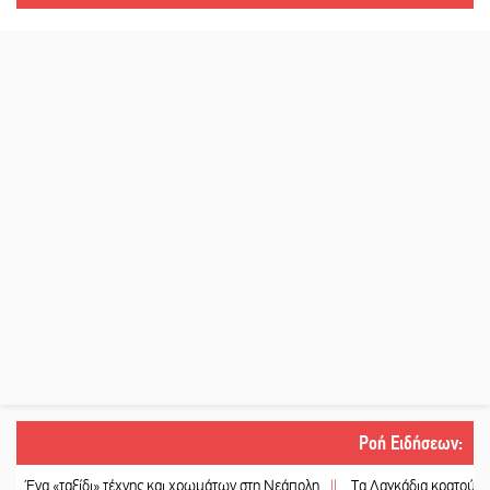
Ροή Ειδήσεων
:
ταξίδι» τέχνης και χρωμάτων στη Νεάπολη
||
Τα Λαγκάδια κρατούν ζωντανή τη