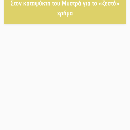
Στη βάση τους τα παγκόσμια
Στον καταψύκτη του Μυστρά για το «ζεστό»
Σπαρτιατόπουλα
χρήμα
«Ρίζες και Ρεύματα» στο
Ξηροκάμπι με Ίκαρη και Ζερβάκη
Αμετάβλητος στο «τριάρι» ο
κίνδυνος φωτιάς σε όλη τη
Λακωνία
Εβδομάδα Ομογενών: Κερδισμένη
ουσία ή επικοινωνιακές
εντυπώσεις;
Ελεύθερος ο 55χρονος για την
υπόθεση του Μυστρά