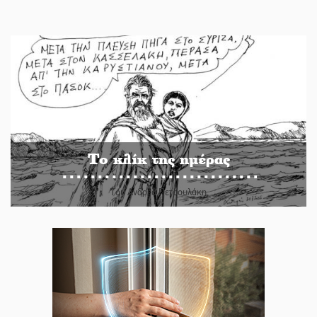
Το κλίκ της ημέρας
Του Ανδρέα Πετρουλάκη