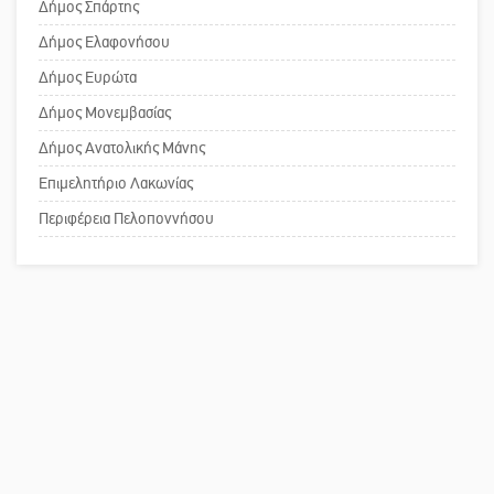
Δήμος Σπάρτης
Ένα «ταξίδι» τέχνης και χρωμάτων
Δήμος Ελαφονήσου
στη Νεάπολη
Το δικό σας σχόλιο: Ανοιχτή
Δήμος Ευρώτα
επιστολή στον δήμαρχο Σπάρτης για
Δήμος Μονεμβασίας
τη λειτουργία του ΚΑΠΗ
Δήμος Ανατολικής Μάνης
Επιμελητήριο Λακωνίας
Το δικό σας σχόλιο: Παράδειγμα
κοινωνικής αναισθησίας
Περιφέρεια Πελοποννήσου
Πού βρίσκεται το ιστορικό κέντρο
της Σπάρτης;