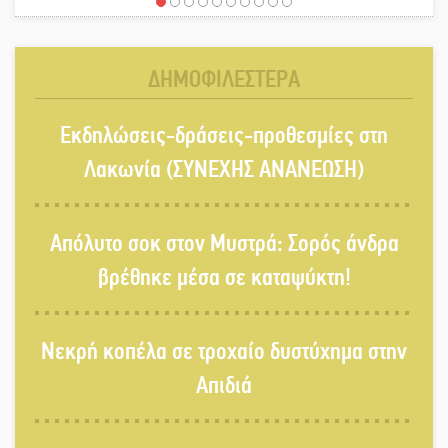
«Έφυγε» ένας γνήσιος Δάσκαλος
και πρωτοπόρος της Τεχνικής
Εκπαίδευσης στη Λακωνία
ΔΗΜΟΦΙΛΕΣΤΕΡΑ
«Κλειστά» ανοιχτά προαύλια στον
Εκδηλώσεις-δράσεις-προθεσμίες στη
Δ. Σπάρτης;
Λακωνία (ΣΥΝΕΧΗΣ ΑΝΑΝΕΩΣΗ)
Δεκαπενταύγουστος στην Πετρίνα:
Απόλυτο σοκ στον Μυστρά: Σορός άνδρα
Αντάμωμα με μουσική, χορό και
παράδοση
βρέθηκε μέσα σε καταψύκτη!
Σωτήρια επέμβαση για ναυτικό
Νεκρή κοπέλα σε τροχαίο δυστύχημα στην
ανοιχτά του Γυθείου
Απιδιά
Αποστολή εξετελέσθη στην Ταϊβάν: