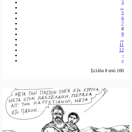
3
...
5
6
7
8
9
...
11
12
›
»
Σελίδα 8 από 100