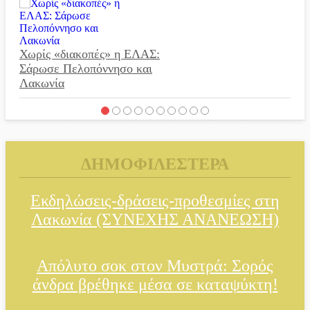
Χωρίς «διακοπές» η ΕΛΑΣ:
Σάρωσε Πελοπόννησο και
Λακωνία
ΔΗΜΟΦΙΛΕΣΤΕΡΑ
«Έφυγε» ένας γνήσιος
Δάσκαλος και πρωτοπόρος της
Εκδηλώσεις-δράσεις-προθεσμίες στη
Τεχνικής Εκπαίδευσης στη
Λακωνία (ΣΥΝΕΧΗΣ ΑΝΑΝΕΩΣΗ)
Λακωνία
Απόλυτο σοκ στον Μυστρά: Σορός
άνδρα βρέθηκε μέσα σε καταψύκτη!
«Κλειστά» ανοιχτά προαύλια
στον Δ. Σπάρτης;