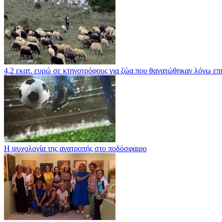
4,2 εκατ. ευρώ σε κτηνοτρόφους για ζώα που θανατώθηκαν λόγω επ
Η ψυχολογία της ανατροπής στο ποδόσφαιρο