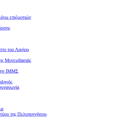
λόγω επιζωοτιών
ίσσης
στο του Λαχίου
της Μονεμβασιάς
 την ΙΜΜΣ
οδηγός
ψυχαγωγία
λα
κτύου της Πελοποννήσου