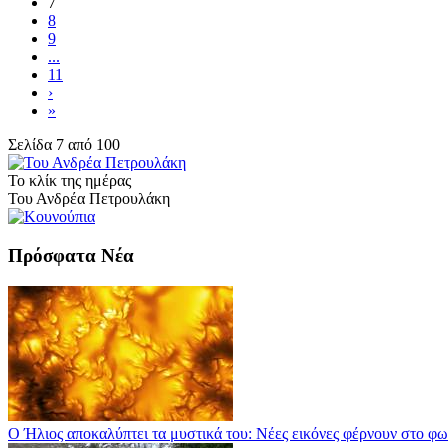
7
8
9
...
11
›
»
Σελίδα 7 από 100
Το κλίκ της ημέρας
Του Ανδρέα Πετρουλάκη
Πρόσφατα Νέα
Ο Ήλιος αποκαλύπτει τα μυστικά του: Νέες εικόνες φέρνουν στο φω