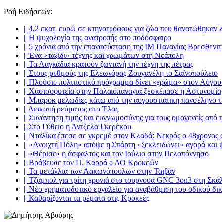
Ροή Ειδήσεων
:
||
4,2 εκατ. ευρώ σε κτηνοτρόφους για ζώα που θανατώθηκαν 
||
Η ψυχολογία της ανατροπής στο ποδόσφαιρο
||
5 χρόνια από την επανασύσταση της ΙΜ Παναγίας Βρεσθενιτ
||
Ένα «ταξίδι» τέχνης και χρωμάτων στη Νεάπολη
||
Τα Λαγκάδια κρατούν ζωντανή την τέχνη της πέτρας
||
Στους ρυθμούς της Ελεωνόρας Ζουγανέλη το Σαϊνοπούλειο
||
Πλούσιο πολιτιστικό πρόγραμμα δίνει «χρώμα» στον Αύγου
||
Χασισοφυτεία στην Παλαιοπαναγιά ξεσκέπασε η Αστυνομία
||
Μπαρόκ μελωδίες κάτω από την αυγουστιάτικη πανσέληνο 
||
Διακοπή ρεύματος στο Έλος
||
Συνάντηση τιμής και ευγνωμοσύνης για τους ομογενείς από
||
Στο Γύθειο η Άντζελα Γκερέκου
||
Νταλίκα έπεσε σε γκρεμό στον Κλαδά: Νεκρός ο 48χρονος 
||
«Ανοιχτή Πόλη» απόψε η Σπάρτη «ξεκλειδώνει» αγορά και 
||
«Θέρισε» η άσφαλτος και τον Ιούλιο στην Πελοπόννησο
||
Βράβευσε τον Π. Καρρά ο ΑΟ Κροκεών
||
Τα μετάλλια των Λακωνόπουλων στην Ταιβάν
||
Τζάμπολ για τρίτη χρονιά στο τουρνουά GNC 3on3 στη Σκά
||
Νέο χρηματοδοτικό εργαλείο για αναβάθμιση του οδικού δι
||
Καθαρίζονται τα ρέματα στις Κροκεές