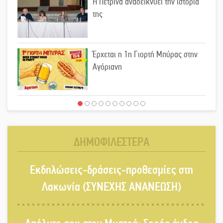
Η Πετρίνα αναδεικνύει την ιστορία
της
Έρχεται η 1η Γιορτή Μπύρας στην
Αγόριανη
Παγιώνεται δημοσκοπικά ο…
δικομματισμός ΝΔ – ΕΛΑΣ
ΔΗΜΟΦΙΛΕΣΤΕΡΑ
«Κεραυνοί» Μιχαλακάκου για την
Εκδηλώσεις-δράσεις-προθεσμίες στη
ύδρευση στη Μάνη
Λακωνία (ΣΥΝΕΧΗΣ ΑΝΑΝΕΩΣΗ)
Παρουσιάστηκε το βιβλίο