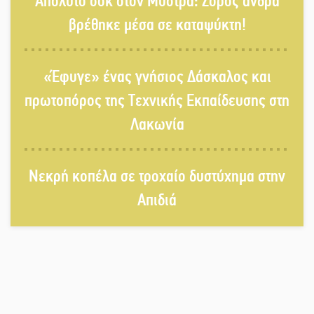
Απόλυτο σοκ στον Μυστρά: Σορός άνδρα
«Νεαπολίτικα καρετομωράκια» στη
Νεάπολη
βρέθηκε μέσα σε καταψύκτη!
Στο κάδρο καταγγελιών Τατούλη ο
«Έφυγε» ένας γνήσιος Δάσκαλος και
Σταύρος Αργειτάκος
πρωτοπόρος της Τεχνικής Εκπαίδευσης στη
Λακωνία
Τα «Άνθη της Πέτρας» τίμησαν τον
Γ. Γιαξόγλου
Νεκρή κοπέλα σε τροχαίο δυστύχημα στην
Απιδιά
Τίμησε τον Π. Καρρά ο ΑΟ Κροκεών
Ανανεώθηκε το γήπεδο-στέκι στην
παραλία της Νεάπολης