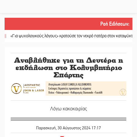
Ροή Ειδήσεων
:
«Για ψυχολογικούς λόγους» κρατούσε τον νεκρό πατέρα στον καταψύκτη
||
Kas
Αναβλήθηκε για τη Δευτέρα η
εκδήλωση στο Κολυμβητήριο
Σπάρτης
Λόγω κακοκαιρίας
Παρασκευή, 30 Αύγουστος 2024 17:17