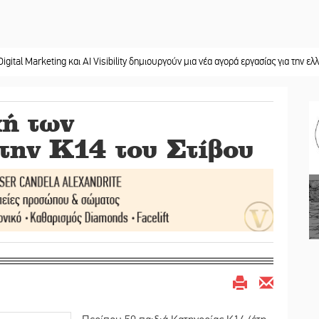
ting και AI Visibility δημιουργούν μια νέα αγορά εργασίας για την ελληνική περ
ή των
ην Κ14 του Στίβου