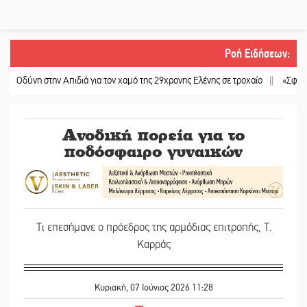
Ροή Ειδήσεων
:
νη στην Απιδιά για τον χαμό της 29χρονης Ελένης σε τροχαίο
||
«Σφραγίδα» έρ
Ανοδική πορεία για το
ποδόσφαιρο γυναικών
Τι επεσήμανε ο πρόεδρος της αρμόδιας επιτροπής, Τ.
Καρράς
Κυριακή, 07 Ιούνιος 2026 11:28