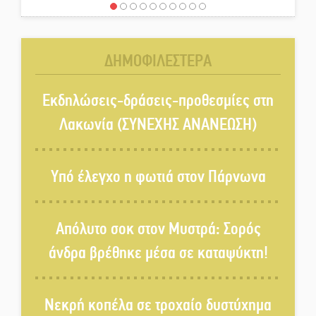
Μια «χρυσή» ελαιοκομική
προοπτική για τη Λακωνία
ΔΗΜΟΦΙΛΕΣΤΕΡΑ
Εκδηλώσεις του ΚΚΕ Λακωνίας
για τα 80 χρόνια από την ίδρυση
Εκδηλώσεις-δράσεις-προθεσμίες στη
του Δημοκρατικού Στρατού
Λακωνία (ΣΥΝΕΧΗΣ ΑΝΑΝΕΩΣΗ)
«Στέγνωσε» από νερό πάνω από
μήνα ο Πύρριχος
Υπό έλεγχο η φωτιά στον Πάρνωνα
Άγρυπνος φρουρός 2 δεκαετιών
Απόλυτο σοκ στον Μυστρά: Σορός
το Πυροφυλάκιο στις Αιγιές
άνδρα βρέθηκε μέσα σε καταψύκτη!
ΔΥΠΑ: Επιπλέον 8.000
Νεκρή κοπέλα σε τροχαίο δυστύχημα
επιδοτούμενες θέσεις στο