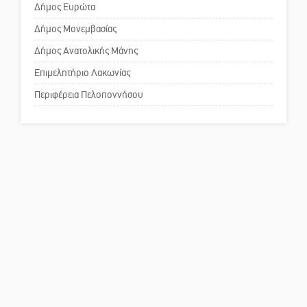
κοινωνικής αναισθησίας
Δήμος Ευρώτα
Ταίναρου
Δήμος Μονεμβασίας
Δήμος Ανατολικής Μάνης
Πού βρίσκεται το ιστορικό
κέντρο της Σπάρτης;
Επιμελητήριο Λακωνίας
Περιφέρεια Πελοποννήσου
Το δικό σας σχόλιο: Ρύποι