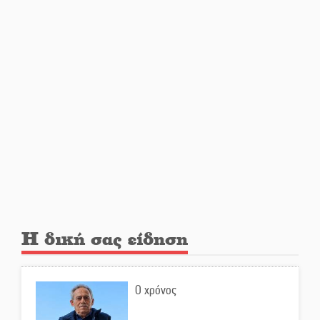
Σωτήρια επέμβαση για ναυτικό
ανοιχτά του Γυθείου
Αποστολή εξετελέσθη στην
Ταϊβάν: Στη βάση τους τα
παγκόσμια Σπαρτιατόπουλα
«Ρίζες και Ρεύματα» στο
Ξηροκάμπι με Ίκαρη και
Ζερβάκη
Αμετάβλητος στο «τριάρι» ο
Η δική σας είδηση
κίνδυνος φωτιάς σε όλη τη
Λακωνία
Ο χρόνος
Εβδομάδα Ομογενών:
Κερδισμένη ουσία ή