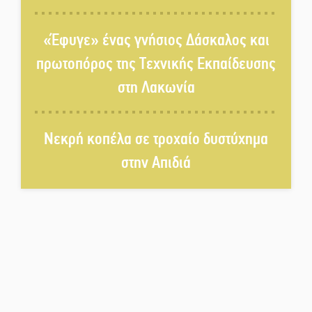
κάνουν τον κόσμο λίγο πιο
ανθρώπινο»
«Έφυγε» ένας γνήσιος Δάσκαλος και
Χωρίς «διακοπές» η ΕΛΑΣ:
πρωτοπόρος της Τεχνικής Εκπαίδευσης
Σάρωσε Πελοπόννησο και
στη Λακωνία
Λακωνία
«Έφυγε» ένας γνήσιος Δάσκαλος
Νεκρή κοπέλα σε τροχαίο δυστύχημα
και πρωτοπόρος της Τεχνικής
Εκπαίδευσης στη Λακωνία
στην Απιδιά
«Κλειστά» ανοιχτά προαύλια
στον Δ. Σπάρτης;
Δεκαπενταύγουστος στην
Πετρίνα: Αντάμωμα με μουσική,
χορό και παράδοση