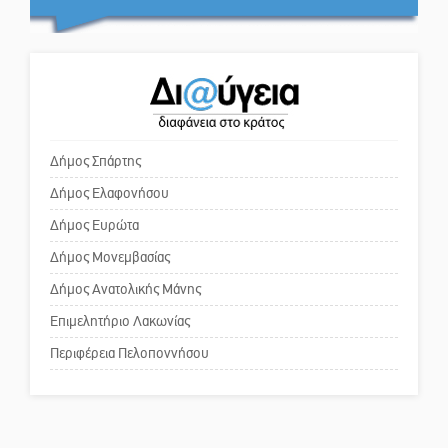
Το δικό σας σχόλιο: Πώς να
Στον τελικό του Πρωταθλήματος
εμπιστευθείς;
Ελλάδας Beach Soccer ο Π.
Μαρτσούκος
Ο εξωραϊσμός της Πλατείας Ν.
Η Έρη Ρίτσου σχολιάζει τα…
Κόσμου και ένας ελλοχεύων
τραγελαφικά των «κληρονόμων»
κίνδυνος
Δήμος Σπάρτης
Δήμος Ελαφονήσου
Το δικό σας σχόλιο: «Κύριε
πρωθυπουργέ, ντροπή»
Δήμος Ευρώτα
Δήμος Μονεμβασίας
Δήμος Ανατολικής Μάνης
Το δικό σας σχόλιο: Ανοιχτή
επιστολή στον δήμαρχο Σπάρτης
Επιμελητήριο Λακωνίας
για τη λειτουργία του ΚΑΠΗ
Περιφέρεια Πελοποννήσου
Το δικό σας σχόλιο: Παράδειγμα
κοινωνικής αναισθησίας