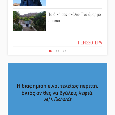
επικοινωνιακές εντυπώσεις;
Το δικό σας σχόλιο: Ένα όμορφο
Ελεύθερος ο 55χρονος για την
σπιτάκι
υπόθεση του Μυστρά
Το δικό σας σχόλιο: Μπράβο στη
ΠΕΡΙΣΣΟΤΕΡΑ
Εκδηλώσεις-δράσεις-
Φιλαρμονική Σπάρτης
προθεσμίες στη Λακωνία
(ΣΥΝΕΧΗΣ ΑΝΑΝΕΩΣΗ)
Το δικό σας σχόλιο: Σύντομη
Ποδοσφαιρικό αντάμωμα για
απάντηση σε διθυράμβους για το
τους Κοκκινοραχίτες
παλαιό Δικαστικό Μέγαρο
Το δικό σας σχόλιο: Ιερή
Μάχης συνέχεια των 310 για τη
απόφαση
Λαϊκή Σπάρτης