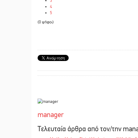
3
4
5
(0 ψήφοι)
manager
Τελευταία άρθρα από τον/την man