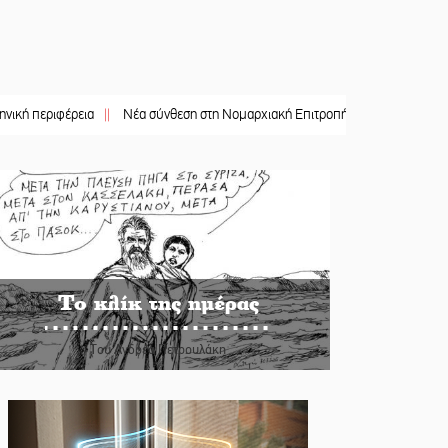
ιφέρεια
||
Νέα σύνθεση στη Νομαρχιακή Επιτροπή ΣΥΡΙΖΑ-ΠΣ Λακωνίας
||
«
Το κλίκ της ημέρας
Του Ανδρέα Πετρουλάκη