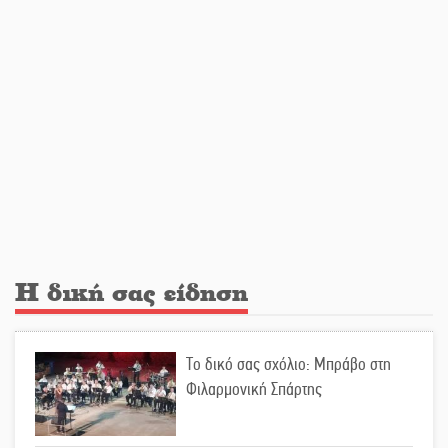
Κατεβαίνει ο γενικός ρεύματος σε
Έλος και αρδευτικά 4 περιοχών του
Δ. Ευρώτα
Δημοσιεύτηκε η προκήρυξη του
διαγωνισμού για το παλαιό
Πρωτοδικείο Σπάρτης
Υπάλληλοι ΠΕ Λακωνίας: «Στο
κόκκινο το σύνολο των Υπηρεσιών
Η δική σας είδηση
από την υποστελέχωση»
Φως σε μπαράζ διαρρήξεων στον Δ.
Το δικό σας σχόλιο: Μπράβο στη
Ευρώτα
Φιλαρμονική Σπάρτης