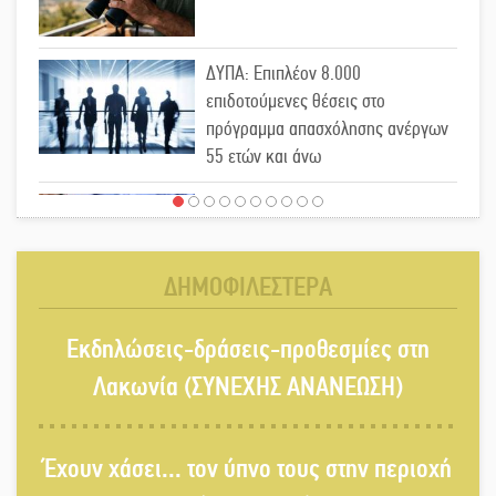
ΔΥΠΑ: Επιπλέον 8.000
επιδοτούμενες θέσεις στο
πρόγραμμα απασχόλησης ανέργων
55 ετών και άνω
Μισθός: Το στοίχημα των 1.500
ευρώ
ΔΗΜΟΦΙΛΕΣΤΕΡΑ
Δάκος: Νέα «όπλα» στην προστασία
Εκδηλώσεις-δράσεις-προθεσμίες στη
της ελιάς
Λακωνία (ΣΥΝΕΧΗΣ ΑΝΑΝΕΩΣΗ)
Κυριακή 9 Αυγούστου: Καλοκαιρινό
Έχουν χάσει... τον ύπνο τους στην περιοχή
Pool Party στο Mystras Grand