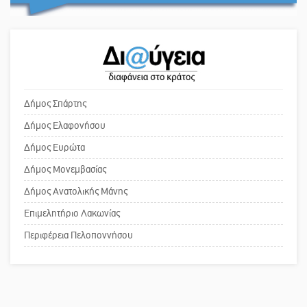
άθληση, καλάθι «νίκης» στα
πρωθυπουργέ, ντροπή»
Ανώγεια
Στον Μανουσόπουλο τα ηνία των
Το δικό σας σχόλιο: Ανοιχτή
Ακαδημιών του Λεωνίδα
επιστολή στον δήμαρχο Σπάρτης για
Γλυκόβρυσης
τη λειτουργία του ΚΑΠΗ
Δήμος Σπάρτης
Δήμος Ελαφονήσου
Προληπτικός έλεγχος μνήμης για
Το δικό σας σχόλιο: Παράδειγμα
Δήμος Ευρώτα
ηλικιωμένους στη Σκάλα
κοινωνικής αναισθησίας
Δήμος Μονεμβασίας
Δήμος Ανατολικής Μάνης
Επιμελητήριο Λακωνίας
Πού βρίσκεται το ιστορικό κέντρο
της Σπάρτης;
Περιφέρεια Πελοποννήσου
Το δικό σας σχόλιο: Ρύποι