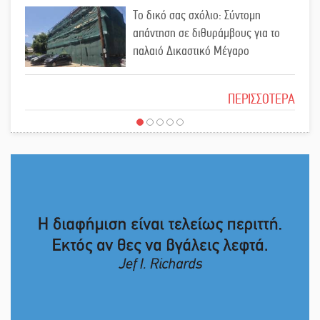
Υπερηφάνεια και αποθέωση! Δύο
Το δικό σας σχόλιο: Σύντομη
μετάλλια για τη Λακωνία στους
απάντηση σε διθυράμβους για το
Παιδικούς Αγώνες
παλαιό Δικαστικό Μέγαρο
Εντοπισμός και διάσωση
Το δικό σας σχόλιο: Ιερή απόφαση
μεταναστών ανοιχτά του Ταίναρου
ΠΕΡΙΣΣΟΤΕΡΑ
Και ο Π. Νίκας δείχνει τον ΦοΔΣΑ
Το δικό σας σχόλιο: Πώς να
για τα «σπιτάκια»
εμπιστευθείς;
Εντολή διαγωνισμού για το παλαιό
Ο εξωραϊσμός της Πλατείας Ν.
Πρωτοδικείο Σπάρτης
Κόσμου και ένας ελλοχεύων
κίνδυνος
Ασίστ στην εξωστρέφεια και την
Το δικό σας σχόλιο: «Κύριε