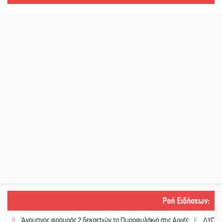
Ροή Ειδήσεων
:
Άγρυπνος φρουρός 2 δεκαετιών το Πυροφυλάκιο στις Αιγιές
||
ΔΥΠΑ: Επιπλέ