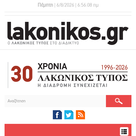
Πέμπτη
| 6/8/2026 | 6:56:09 πμ