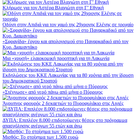
Κλήρωσε για τον Αστέρα Βλαχιώτη στη Γ’ Εθνική
Οδύνη στην Απιδιά για τον χαμό της 29χρονης Ελένης σε τροχαίο
«Σφραγίδα» έργου και απολογισμού στο Παναρκαδικό από τον
Κυρ. Διαμαντάκο
Μια «χρυσή» ελαιοκομική προοπτική για τη Λακωνία
Εκδηλώσεις του ΚΚΕ Λακωνίας για τα 80 χρόνια από την ίδρυση
του Δημοκρατικού Στρατού
«Στέγνωσε» από νερό πάνω από μήνα ο Πύρριχος
Άγρυπνος φρουρός 2 δεκαετιών το Πυροφυλάκιο στις Αιγιές
ΔΥΠΑ: Επιπλέον 8.000 επιδοτούμενες θέσεις στο πρόγραμμα
απασχόλησης ανέργων 55 ετών και άνω
Μισθός: Το στοίχημα των 1.500 ευρώ