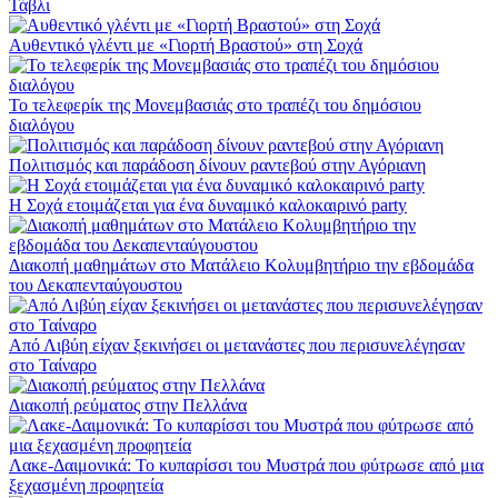
Τάβλι
Αυθεντικό γλέντι με «Γιορτή Βραστού» στη Σοχά
Το τελεφερίκ της Μονεμβασιάς στο τραπέζι του δημόσιου
διαλόγου
Πολιτισμός και παράδοση δίνουν ραντεβού στην Αγόριανη
Η Σοχά ετοιμάζεται για ένα δυναμικό καλοκαιρινό party
Διακοπή μαθημάτων στο Ματάλειο Κολυμβητήριο την εβδομάδα
του Δεκαπενταύγουστου
Από Λιβύη είχαν ξεκινήσει οι μετανάστες που περισυνελέγησαν
στο Ταίναρο
Διακοπή ρεύματος στην Πελλάνα
Λακε-Δαιμονικά: Το κυπαρίσσι του Μυστρά που φύτρωσε από μια
ξεχασμένη προφητεία