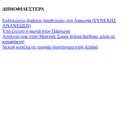
ΔΗΜΟΦΙΛΕΣΤΕΡΑ
Εκδηλώσεις-δράσεις-προθεσμίες στη Λακωνία (ΣΥΝΕΧΗΣ
ΑΝΑΝΕΩΣΗ)
Υπό έλεγχο η φωτιά στον Πάρνωνα
Απόλυτο σοκ στον Μυστρά: Σορός άνδρα βρέθηκε μέσα σε
καταψύκτη!
Νεκρή κοπέλα σε τροχαίο δυστύχημα στην Απιδιά