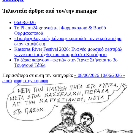
Τελευταία άρθρα από τον/την manager
06/08/2026
Το Pharm24.gr αναζητεί Φαρμακοποιό & Βοηθό
Φαρμακοποιού
«Για ψυχολογικούς λόγους» κρατούσε τον νεκρό πατέρα
στον καταψύκτη
Kastoras River Festival 2026: Ένα νέο μουσικό φεστιβάλ
γεννιέται στις όχθες του ποταμού στο Καστόρειο
Τα ζάρια παίρνουν «φωτιά» στην Άρνα: Στήνεται το 3ο
Τουρνουά Τάβλι
Περισσότερα σε αυτή την κατηγορία:
« 08/06/2026
10/06/2026 »
επιστροφή στην κορυφή