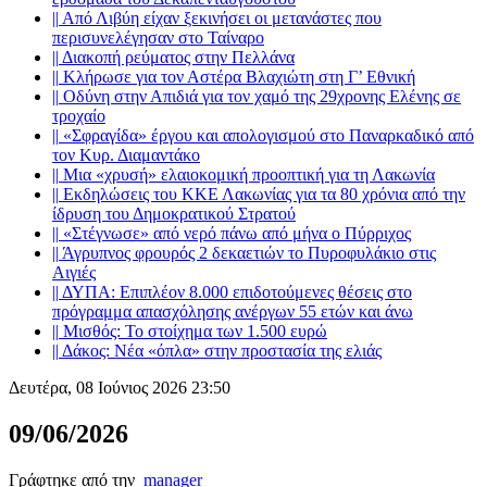
||
Από Λιβύη είχαν ξεκινήσει οι μετανάστες που
περισυνελέγησαν στο Ταίναρο
||
Διακοπή ρεύματος στην Πελλάνα
||
Κλήρωσε για τον Αστέρα Βλαχιώτη στη Γ’ Εθνική
||
Οδύνη στην Απιδιά για τον χαμό της 29χρονης Ελένης σε
τροχαίο
||
«Σφραγίδα» έργου και απολογισμού στο Παναρκαδικό από
τον Κυρ. Διαμαντάκο
||
Μια «χρυσή» ελαιοκομική προοπτική για τη Λακωνία
||
Εκδηλώσεις του ΚΚΕ Λακωνίας για τα 80 χρόνια από την
ίδρυση του Δημοκρατικού Στρατού
||
«Στέγνωσε» από νερό πάνω από μήνα ο Πύρριχος
||
Άγρυπνος φρουρός 2 δεκαετιών το Πυροφυλάκιο στις
Αιγιές
||
ΔΥΠΑ: Επιπλέον 8.000 επιδοτούμενες θέσεις στο
πρόγραμμα απασχόλησης ανέργων 55 ετών και άνω
||
Μισθός: Το στοίχημα των 1.500 ευρώ
||
Δάκος: Νέα «όπλα» στην προστασία της ελιάς
Δευτέρα, 08 Ιούνιος 2026 23:50
09/06/2026
Γράφτηκε από την
manager