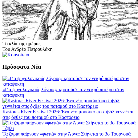
Το κλίκ της ημέρας
Του Ανδρέα Πετρουλάκη
Πρόσφατα Νέα
«Για ψυχολογικούς λόγους» κρατούσε τον νεκρό πατέρα στον
καταψύκτη
Kastoras River Festival 2026: Ένα νέο μουσικό φεστιβάλ γεννιέται
στις όχθες του ποταμού στο Καστόρειο
Τα ζάρια παίρνουν «φωτιά» στην Άρνα: Στήνεται το 3ο Τουρνουά