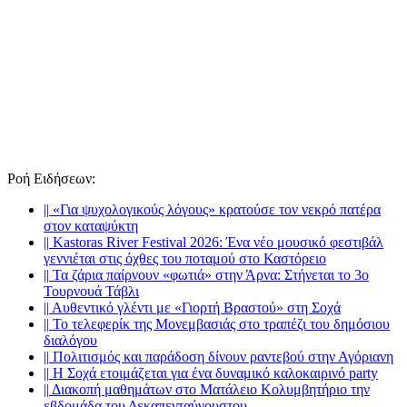
Ροή Ειδήσεων
:
||
«Για ψυχολογικούς λόγους» κρατούσε τον νεκρό πατέρα
στον καταψύκτη
||
Kastoras River Festival 2026: Ένα νέο μουσικό φεστιβάλ
γεννιέται στις όχθες του ποταμού στο Καστόρειο
||
Τα ζάρια παίρνουν «φωτιά» στην Άρνα: Στήνεται το 3ο
Τουρνουά Τάβλι
||
Αυθεντικό γλέντι με «Γιορτή Βραστού» στη Σοχά
||
Το τελεφερίκ της Μονεμβασιάς στο τραπέζι του δημόσιου
διαλόγου
||
Πολιτισμός και παράδοση δίνουν ραντεβού στην Αγόριανη
||
Η Σοχά ετοιμάζεται για ένα δυναμικό καλοκαιρινό party
||
Διακοπή μαθημάτων στο Ματάλειο Κολυμβητήριο την
εβδομάδα του Δεκαπενταύγουστου