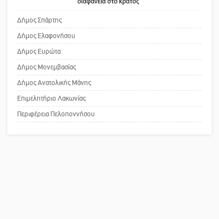
πρωθυπουργέ, ντροπή»
Ένα «ταξίδι» τέχνης και χρωμάτων
Δήμος Σπάρτης
στη Νεάπολη
Δήμος Ελαφονήσου
Το δικό σας σχόλιο: Ανοιχτή
Δήμος Ευρώτα
επιστολή στον δήμαρχο Σπάρτης για
Δήμος Μονεμβασίας
τη λειτουργία του ΚΑΠΗ
Δήμος Ανατολικής Μάνης
Επιμελητήριο Λακωνίας
Το δικό σας σχόλιο: Παράδειγμα
κοινωνικής αναισθησίας
Περιφέρεια Πελοποννήσου
Πού βρίσκεται το ιστορικό κέντρο
της Σπάρτης;