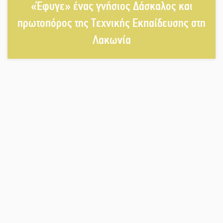
Στη βάση τους τα παγκόσμια
«Έφυγε» ένας γνήσιος Δάσκαλος και
Σπαρτιατόπουλα
πρωτοπόρος της Τεχνικής Εκπαίδευσης στη
Λακωνία
«Ρίζες και Ρεύματα» στο
Ξηροκάμπι με Ίκαρη και Ζερβάκη
Αμετάβλητος στο «τριάρι» ο
κίνδυνος φωτιάς σε όλη τη
Λακωνία
Εβδομάδα Ομογενών: Κερδισμένη
ουσία ή επικοινωνιακές
εντυπώσεις;
Ελεύθερος ο 55χρονος για την
υπόθεση του Μυστρά