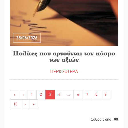
25/06/2026
Πολίτες που αρνούνται τον κόσμο
των αξιών
ΠΕΡΙΣΣΟΤΕΡΑ
«
‹
1
2
3
4
...
6
7
8
9
10
›
»
Σελίδα 3 από 100