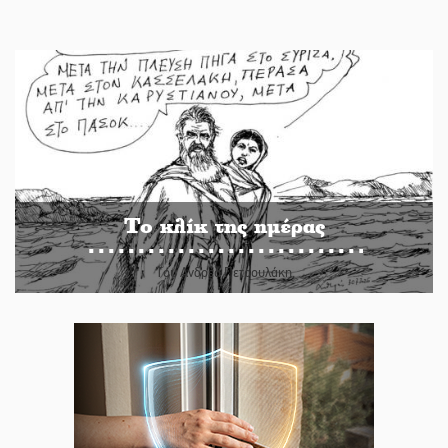
Το κλίκ της ημέρας
Του Ανδρέα Πετρουλάκη