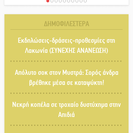
«Έφυγε» ένας γνήσιος Δάσκαλος
και πρωτοπόρος της Τεχνικής
Εκπαίδευσης στη Λακωνία
ΔΗΜΟΦΙΛΕΣΤΕΡΑ
«Κλειστά» ανοιχτά προαύλια στον
Εκδηλώσεις-δράσεις-προθεσμίες στη
Δ. Σπάρτης;
Λακωνία (ΣΥΝΕΧΗΣ ΑΝΑΝΕΩΣΗ)
Δεκαπενταύγουστος στην Πετρίνα:
Απόλυτο σοκ στον Μυστρά: Σορός άνδρα
Αντάμωμα με μουσική, χορό και
παράδοση
βρέθηκε μέσα σε καταψύκτη!
Σωτήρια επέμβαση για ναυτικό
Νεκρή κοπέλα σε τροχαίο δυστύχημα στην
ανοιχτά του Γυθείου
Απιδιά
Αποστολή εξετελέσθη στην Ταϊβάν: