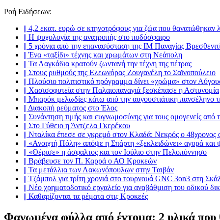
Ροή Ειδήσεων
:
||
4,2 εκατ. ευρώ σε κτηνοτρόφους για ζώα που θανατώθηκαν 
||
Η ψυχολογία της ανατροπής στο ποδόσφαιρο
||
5 χρόνια από την επανασύσταση της ΙΜ Παναγίας Βρεσθενιτ
||
Ένα «ταξίδι» τέχνης και χρωμάτων στη Νεάπολη
||
Τα Λαγκάδια κρατούν ζωντανή την τέχνη της πέτρας
||
Στους ρυθμούς της Ελεωνόρας Ζουγανέλη το Σαϊνοπούλειο
||
Πλούσιο πολιτιστικό πρόγραμμα δίνει «χρώμα» στον Αύγου
||
Χασισοφυτεία στην Παλαιοπαναγιά ξεσκέπασε η Αστυνομία
||
Μπαρόκ μελωδίες κάτω από την αυγουστιάτικη πανσέληνο 
||
Διακοπή ρεύματος στο Έλος
||
Συνάντηση τιμής και ευγνωμοσύνης για τους ομογενείς από
||
Στο Γύθειο η Άντζελα Γκερέκου
||
Νταλίκα έπεσε σε γκρεμό στον Κλαδά: Νεκρός ο 48χρονος 
||
«Ανοιχτή Πόλη» απόψε η Σπάρτη «ξεκλειδώνει» αγορά και 
||
«Θέρισε» η άσφαλτος και τον Ιούλιο στην Πελοπόννησο
||
Βράβευσε τον Π. Καρρά ο ΑΟ Κροκεών
||
Τα μετάλλια των Λακωνόπουλων στην Ταιβάν
||
Τζάμπολ για τρίτη χρονιά στο τουρνουά GNC 3on3 στη Σκά
||
Νέο χρηματοδοτικό εργαλείο για αναβάθμιση του οδικού δι
||
Καθαρίζονται τα ρέματα στις Κροκεές
Φαγωμένα φύλλα από έντομα: 2 υλικά που