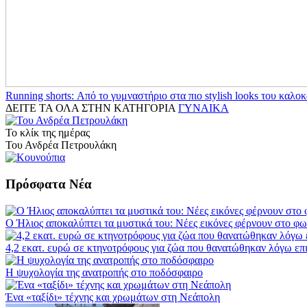
Running shorts: Από το γυμναστήριο στα πιο stylish looks του καλοκ
ΔΕΙΤΕ ΤΑ ΟΛΑ ΣΤΗΝ ΚΑΤΗΓΟΡΙΑ
ΓΥΝΑΙΚΑ
Το κλίκ της ημέρας
Του Ανδρέα Πετρουλάκη
Πρόσφατα Νέα
Ο Ήλιος αποκαλύπτει τα μυστικά του: Νέες εικόνες φέρνουν στο φω
4,2 εκατ. ευρώ σε κτηνοτρόφους για ζώα που θανατώθηκαν λόγω επ
Η ψυχολογία της ανατροπής στο ποδόσφαιρο
Ένα «ταξίδι» τέχνης και χρωμάτων στη Νεάπολη