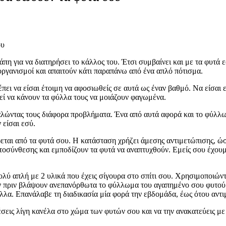
άπη για να διατηρήσει το κάλλος του. Έτσι συμβαίνει και με τα φυτά
οργανισμοί και απαιτούν κάτι παραπάνω από ένα απλό πότισμα.
έπει να είσαι έτοιμη να αφοσιωθείς σε αυτά ως έναν βαθμό. Να είσα
ρεί να κάνουν τα φύλλα τους να μοιάζουν φαγωμένα.
ώντας τους διάφορα προβλήματα. Ένα από αυτά αφορά και το φύλλωμά
 είσαι εσύ.
έφεται από τα φυτά σου. Η κατάσταση χρήζει άμεσης αντιμετώπισης, 
οσύνθεσης και εμποδίζουν τα φυτά να αναπτυχθούν. Εμείς σου έχουμ
πολύ απλή με 2 υλικά που έχεις σίγουρα στο σπίτι σου. Χρησιμοποιώντ
 πριν βλάψουν ανεπανόρθωτα το φύλλωμα του αγαπημένο σου φυτού. Το
φύλλα. Επανάλαβε τη διαδικασία μία φορά την εβδομάδα, έως ότου αντ
έσεις λίγη κανέλα στο χώμα των φυτών σου και να την ανακατεύεις μ