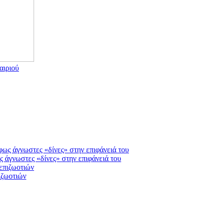
αιριού
ς άγνωστες «δίνες» στην επιφάνειά του
ιζωοτιών