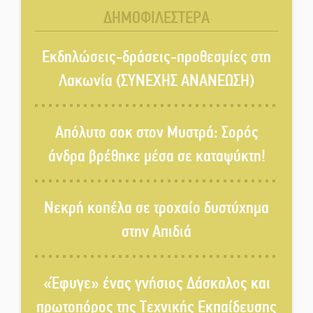
Εκπαίδευσης στη Λακωνία
ΔΗΜΟΦΙΛΕΣΤΕΡΑ
«Κλειστά» ανοιχτά προαύλια
στον Δ. Σπάρτης;
Εκδηλώσεις-δράσεις-προθεσμίες στη
Λακωνία (ΣΥΝΕΧΗΣ ΑΝΑΝΕΩΣΗ)
Δεκαπενταύγουστος στην
Πετρίνα: Αντάμωμα με μουσική,
Απόλυτο σοκ στον Μυστρά: Σορός
χορό και παράδοση
άνδρα βρέθηκε μέσα σε καταψύκτη!
Σωτήρια επέμβαση για ναυτικό
ανοιχτά του Γυθείου
Νεκρή κοπέλα σε τροχαίο δυστύχημα
στην Απιδιά
Αποστολή εξετελέσθη στην
Ταϊβάν: Στη βάση τους τα
παγκόσμια Σπαρτιατόπουλα
«Έφυγε» ένας γνήσιος Δάσκαλος και
πρωτοπόρος της Τεχνικής Εκπαίδευσης
«Ρίζες και Ρεύματα» στο