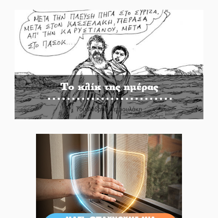
Το κλίκ της ημέρας
Του Ανδρέα Πετρουλάκη