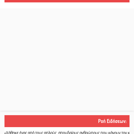
Ροή Ειδήσεων
:
ε ένας από τους απλούς, σπουδαίους ανθρώπους που κάνουν τον κόσμο λίγο π