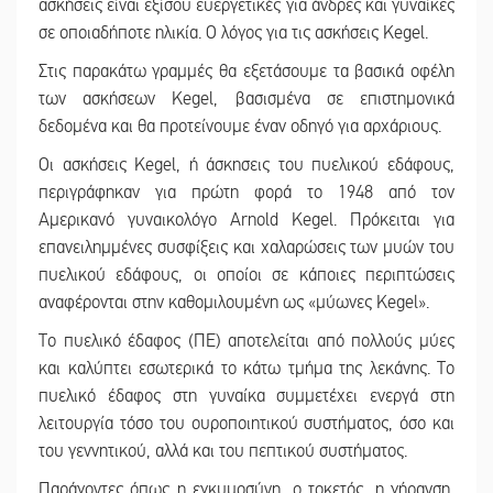
ασκήσεις είναι εξίσου ευεργετικές για άνδρες και γυναίκες
σε οποιαδήποτε ηλικία. Ο λόγος για τις ασκήσεις Kegel.
Στις παρακάτω γραμμές θα εξετάσουμε τα βασικά οφέλη
των ασκήσεων Kegel, βασισμένα σε επιστημονικά
δεδομένα και θα προτείνουμε έναν οδηγό για αρχάριους.
Οι ασκήσεις Kegel, ή άσκησεις του πυελικού εδάφους,
περιγράφηκαν για πρώτη φορά το 1948 από τον
Αμερικανό γυναικολόγο Arnold Kegel. Πρόκειται για
επανειλημμένες συσφίξεις και χαλαρώσεις των μυών του
πυελικού εδάφους, οι οποίοι σε κάποιες περιπτώσεις
αναφέρονται στην καθομιλουμένη ως «μύωνες Kegel».
Το πυελικό έδαφος (ΠΕ) αποτελείται από πολλούς μύες
και καλύπτει εσωτερικά το κάτω τμήμα της λεκάνης. Το
πυελικό έδαφος στη γυναίκα συμμετέχει ενεργά στη
λειτουργία τόσο του ουροποιητικού συστήματος, όσο και
του γεννητικού, αλλά και του πεπτικού συστήματος.
Παράγοντες όπως η εγκυμοσύνη, ο τοκετός, η γήρανση,