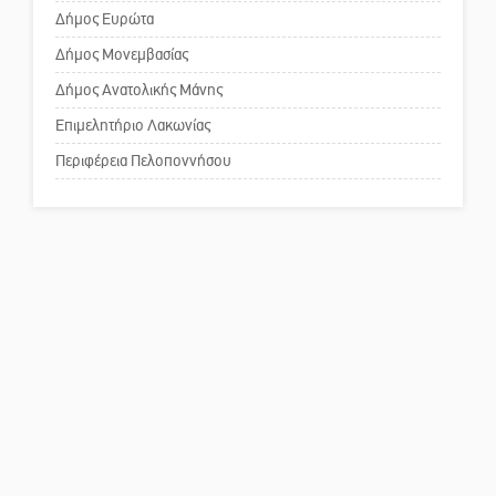
επιστολή στον δήμαρχο Σπάρτης
Δήμος Ευρώτα
για τη λειτουργία του ΚΑΠΗ
Δήμος Μονεμβασίας
Δήμος Ανατολικής Μάνης
Το δικό σας σχόλιο: Παράδειγμα
κοινωνικής αναισθησίας
Επιμελητήριο Λακωνίας
Περιφέρεια Πελοποννήσου
Πού βρίσκεται το ιστορικό
κέντρο της Σπάρτης;