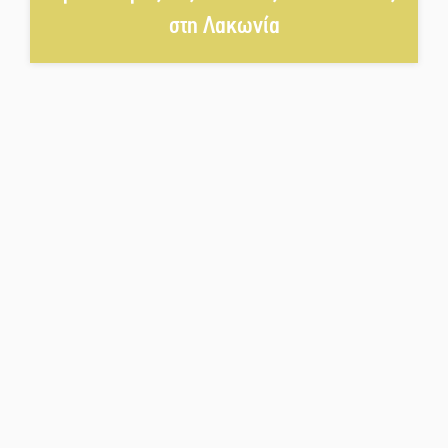
στη Λακωνία
Ξηροκάμπι με Ίκαρη και
Ζερβάκη
Αμετάβλητος στο «τριάρι» ο
κίνδυνος φωτιάς σε όλη τη
Λακωνία
Εβδομάδα Ομογενών:
Κερδισμένη ουσία ή
επικοινωνιακές εντυπώσεις;
Ελεύθερος ο 55χρονος για την
υπόθεση του Μυστρά
Εκδηλώσεις-δράσεις-
προθεσμίες στη Λακωνία
(ΣΥΝΕΧΗΣ ΑΝΑΝΕΩΣΗ)