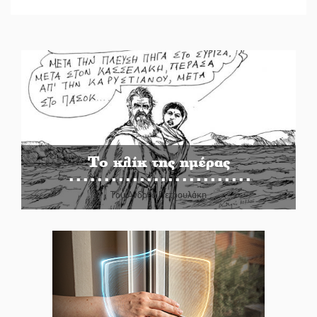
Το κλίκ της ημέρας
Του Ανδρέα Πετρουλάκη