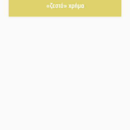
«ζεστό» χρήμα
Τζάμπολ για τρίτη χρονιά στο
τουρνουά GNC 3on3 στη Σκάλα
Νέο χρηματοδοτικό εργαλείο για
αναβάθμιση του οδικού δικτύου
της Πελοποννήσου
Καθαρίζονται τα ρέματα στις
Κροκεές
Σπατάλη και παρανομία
«στραγγίζουν» τη Μάνη
Βουλή των Εφήβων 2026-2027:
Ξεκινούν οι αιτήσεις