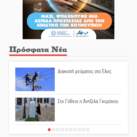
Πρόσφατα Νέα
Διακοπή ρεύματος στο Έλος
Στο Γύθειο η Άντζελα Γκερέκου
Νταλίκα έπεσε σε γκρεμό στον