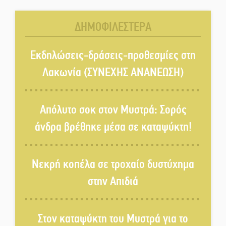
Κλαδά: Νεκρός ο 48χρονος
οδηγός
ΔΗΜΟΦΙΛΕΣΤΕΡΑ
«Ανοιχτή Πόλη» απόψε η Σπάρτη
«ξεκλειδώνει» αγορά και
Εκδηλώσεις-δράσεις-προθεσμίες στη
ψυχαγωγία
Λακωνία (ΣΥΝΕΧΗΣ ΑΝΑΝΕΩΣΗ)
«Θέρισε» η άσφαλτος και τον
Ιούλιο στην Πελοπόννησο
Απόλυτο σοκ στον Μυστρά: Σορός
άνδρα βρέθηκε μέσα σε καταψύκτη!
Βράβευσε τον Π. Καρρά ο ΑΟ
Κροκεών
Νεκρή κοπέλα σε τροχαίο δυστύχημα
στην Απιδιά
Τα μετάλλια των Λακωνόπουλων
στην Ταιβάν
Στον καταψύκτη του Μυστρά για το