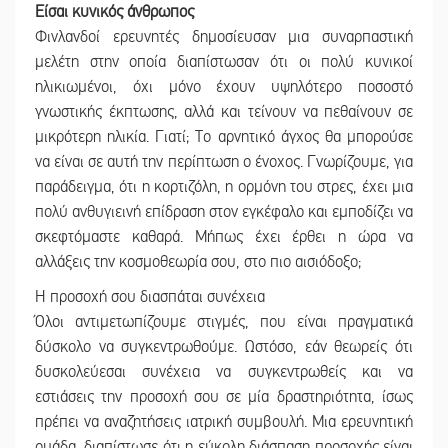
Είσαι κυνικός άνθρωπος
Φινλανδοί ερευνητές δημοσίευσαν μια συναρπαστική
μελέτη στην οποία διαπίστωσαν ότι οι πολύ κυνικοί
ηλικιωμένοι, όχι μόνο έχουν υψηλότερο ποσοστό
γνωστικής έκπτωσης, αλλά και τείνουν να πεθαίνουν σε
μικρότερη ηλικία. Γιατί; Το αρνητικό άγχος θα μπορούσε
να είναι σε αυτή την περίπτωση ο ένοχος. Γνωρίζουμε, για
παράδειγμα, ότι η κορτιζόλη, η ορμόνη του στρες, έχει μια
πολύ ανθυγιεινή επίδραση στον εγκέφαλο και εμποδίζει να
σκεφτόμαστε καθαρά. Μήπως έχει έρθει η ώρα να
αλλάξεις την κοσμοθεωρία σου, στο πιο αισιόδοξο;
Η προσοχή σου διασπάται συνέχεια
Όλοι αντιμετωπίζουμε στιγμές, που είναι πραγματικά
δύσκολο να συγκεντρωθούμε. Ωστόσο, εάν θεωρείς ότι
δυσκολεύεσαι συνέχεια να συγκεντρωθείς και να
εστιάσεις την προσοχή σου σε μία δραστηριότητα, ίσως
πρέπει να αναζητήσεις ιατρική συμβουλή. Μια ερευνητική
ομάδα, διαπίστωσε ότι η εύκολη διάσπαση προσοχής είναι