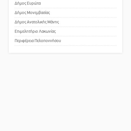
επιστολή στον δήμαρχο Σπάρτης
Δήμος Ευρώτα
για τη λειτουργία του ΚΑΠΗ
Δήμος Μονεμβασίας
Δήμος Ανατολικής Μάνης
Το δικό σας σχόλιο: Παράδειγμα
κοινωνικής αναισθησίας
Επιμελητήριο Λακωνίας
Περιφέρεια Πελοποννήσου
Πού βρίσκεται το ιστορικό
κέντρο της Σπάρτης;