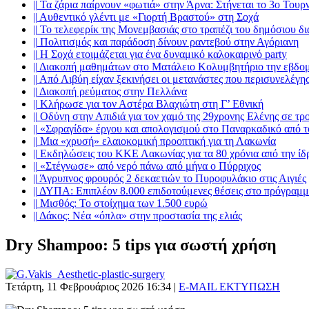
||
Τα ζάρια παίρνουν «φωτιά» στην Άρνα: Στήνεται το 3ο Τουρ
||
Αυθεντικό γλέντι με «Γιορτή Βραστού» στη Σοχά
||
Το τελεφερίκ της Μονεμβασιάς στο τραπέζι του δημόσιου δ
||
Πολιτισμός και παράδοση δίνουν ραντεβού στην Αγόριανη
||
Η Σοχά ετοιμάζεται για ένα δυναμικό καλοκαιρινό party
||
Διακοπή μαθημάτων στο Ματάλειο Κολυμβητήριο την εβδο
||
Από Λιβύη είχαν ξεκινήσει οι μετανάστες που περισυνελέγη
||
Διακοπή ρεύματος στην Πελλάνα
||
Κλήρωσε για τον Αστέρα Βλαχιώτη στη Γ’ Εθνική
||
Οδύνη στην Απιδιά για τον χαμό της 29χρονης Ελένης σε τρ
||
«Σφραγίδα» έργου και απολογισμού στο Παναρκαδικό από τ
||
Μια «χρυσή» ελαιοκομική προοπτική για τη Λακωνία
||
Εκδηλώσεις του ΚΚΕ Λακωνίας για τα 80 χρόνια από την ί
||
«Στέγνωσε» από νερό πάνω από μήνα ο Πύρριχος
||
Άγρυπνος φρουρός 2 δεκαετιών το Πυροφυλάκιο στις Αιγιές
||
ΔΥΠΑ: Επιπλέον 8.000 επιδοτούμενες θέσεις στο πρόγραμμ
||
Μισθός: Το στοίχημα των 1.500 ευρώ
||
Δάκος: Νέα «όπλα» στην προστασία της ελιάς
Dry Shampoo: 5 tips για σωστή χρήση
Τετάρτη, 11 Φεβρουάριος 2026 16:34
|
E-MAIL
ΕΚΤΥΠΩΣΗ