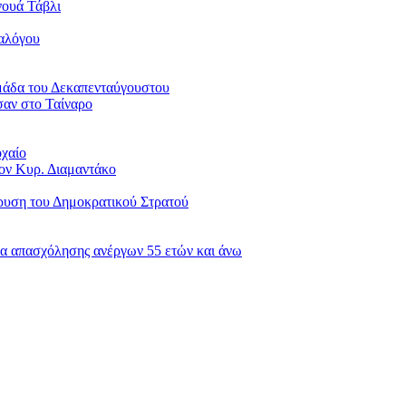
νουά Τάβλι
ιαλόγου
μάδα του Δεκαπενταύγουστου
σαν στο Ταίναρο
οχαίο
ον Κυρ. Διαμαντάκο
δρυση του Δημοκρατικού Στρατού
α απασχόλησης ανέργων 55 ετών και άνω