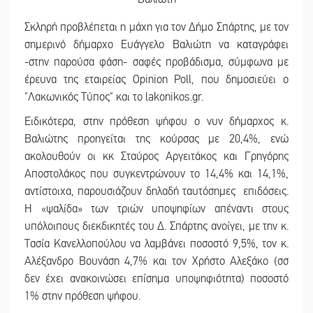
Σκληρή προβλέπεται η μάχη για τον Δήμο Σπάρτης, με τον
σημερινό δήμαρχο Ευάγγελο Βαλιώτη να καταγράφει
-στην παρούσα φάση- σαφές προβάδισμα, σύμφωνα με
έρευνα της εταιρείας Opinion Poll, που δημοσιεύει ο
"Λακωνικός Τύπος" και το lakonikos.gr.
Ειδικότερα, στην πρόθεση ψήφου ο νυν δήμαρχος κ.
Βαλιώτης προηγείται της κούρσας με 20,4%, ενώ
ακολουθούν οι κκ Σταύρος Αργειτάκος και Γρηγόρης
Αποστολάκος που συγκεντρώνουν το 14,4% και 14,1%,
αντίστοιχα, παρουσιάζουν δηλαδή ταυτόσημες επιδόσεις.
Η «ψαλίδα» των τριών υποψηφίων απέναντι στους
υπόλοιπους διεκδικητές του Δ. Σπάρτης ανοίγει, με την κ.
Τασία Κανελλοπούλου να λαμβάνει ποσοστό 9,5%, τον κ.
Αλέξανδρο Βουνάση 4,7% και τον Χρήστο Αλεξάκο (σσ
δεν έχει ανακοινώσει επίσημα υποψηφιότητα) ποσοστό
1% στην πρόθεση ψήφου.