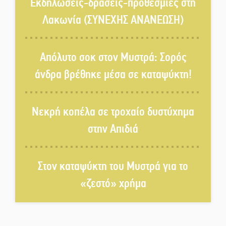
χρωμάτων στη Νεάπολη
Εκδηλώσεις-δράσεις-προθεσμίες στη
Λακωνία (ΣΥΝΕΧΗΣ ΑΝΑΝΕΩΣΗ)
Τα Λαγκάδια κρατούν ζωντανή
την τέχνη της πέτρας
Απόλυτο σοκ στον Μυστρά: Σορός
άνδρα βρέθηκε μέσα σε καταψύκτη!
Στους ρυθμούς της Ελεωνόρας
Ζουγανέλη το Σαϊνοπούλειο
Νεκρή κοπέλα σε τροχαίο δυστύχημα
στην Απιδιά
Πλούσιο πολιτιστικό πρόγραμμα
δίνει «χρώμα» στον Αύγουστο
του Λαχίου
Στον καταψύκτη του Μυστρά για το
«ζεστό» χρήμα
Χασισοφυτεία στην
Παλαιοπαναγιά ξεσκέπασε η
Αστυνομία