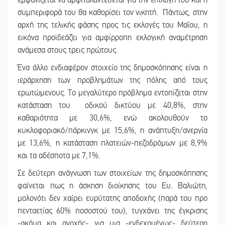
συμπεριφορά του θα καθορίσει τον νικητή. Πάντως, στην
αρχή της τελικής φάσης προς τις εκλογές του Μαΐου, η
εικόνα προϊδεάζει για αμφίρροπη εκλογική αναμέτρηση
ανάμεσα στους τρεις πρώτους.
Ένα άλλο ενδιαφέρον στοιχείο της δημοσκόπησης είναι η
ιεράρχηση των προβλημάτων της πόλης από τους
ερωτώμενους. Το μεγαλύτερο πρόβλημα εντοπίζεται στην
κατάσταση του οδικού δικτύου με 40,8%, στην
καθαριότητα με 30,6%, ενώ ακολουθούν το
κυκλοφοριακό/πάρκινγκ με 15,6%, η ανάπτυξη/ανεργία
με 13,6%, η κατάσταση πλατειών-πεζοδρόμων με 8,9%
και τα αδέσποτα με 7,1%.
Σε δεύτερη ανάγνωση των στοιχείων της δημοσκόπησης
φαίνεται πως η άσκηση διοίκησης του Ευ. Βαλιώτη,
μολονότι δεν χαίρει ευρύτατης αποδοχής (παρά του προ
πενταετίας 60% ποσοστού του), τυγχάνει της έγκρισης
-ακόμα και ανοχής- για μια -ενδεχομένως- δεύτερη