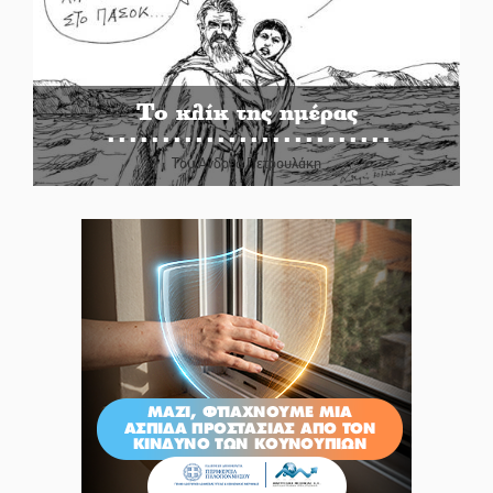
Το κλίκ της ημέρας
Του Ανδρέα Πετρουλάκη