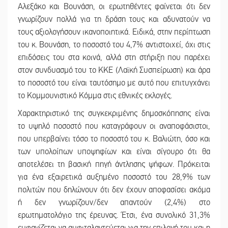
Αλεξάκο και Βουνάση, οι ερωτηθέντες φαίνεται ότι δεν
γνωρίζουν πολλά για τη δράση τους και αδυνατούν να
τους αξιολογήσουν ικανοποιητικά. Ειδικά, στην περίπτωση
του κ. Βουνάση, το ποσοστό του 4,7% αντιστοιχεί, όχι στις
επιδόσεις του στα κοινά, αλλά στη στήριξη που παρέχει
στον συνδυασμό του το ΚΚΕ (Λαϊκή Συσπείρωση) και άρα
το ποσοστό του είναι ταυτόσημο με αυτό που επιτυγχάνει
το Κομμουνιστικό Κόμμα στις εθνικές εκλογές.
Χαρακτηριστικό της συγκεκριμένης δημοσκόπησης είναι
το υψηλό ποσοστό που καταγράφουν οι αναποφάσιστοι,
που υπερβαίνει τόσο το ποσοστό του κ. Βαλιώτη, όσο και
των υπολοίπων υποψηφίων και είναι σίγουρο ότι θα
αποτελέσει τη βασική πηγή άντλησης ψήφων. Πρόκειται
για ένα εξαιρετικά αυξημένο ποσοστό του 28,9% των
πολιτών που δηλώνουν ότι δεν έχουν αποφασίσει ακόμα
ή δεν γνωρίζουν/δεν απαντούν (2,4%) στο
ερωτηματολόγιο της έρευνας. Έτσι, ένα συνολικό 31,3%
εμφανίζεται να αμφιταλαντεύεται για την επιλογή του και η