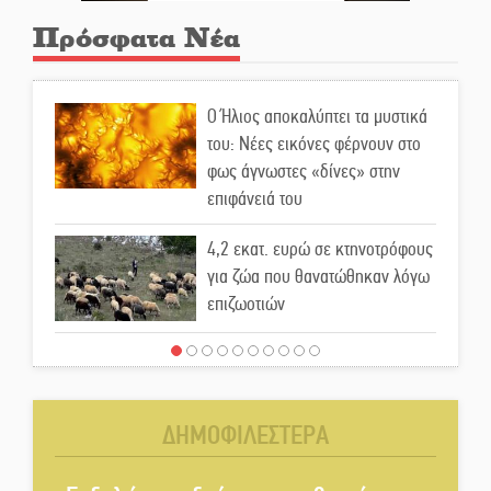
Πρόσφατα Νέα
Ο Ήλιος αποκαλύπτει τα μυστικά
του: Νέες εικόνες φέρνουν στο
φως άγνωστες «δίνες» στην
επιφάνειά του
4,2 εκατ. ευρώ σε κτηνοτρόφους
για ζώα που θανατώθηκαν λόγω
επιζωοτιών
Η ψυχολογία της ανατροπής στο
ποδόσφαιρο
ΔΗΜΟΦΙΛΕΣΤΕΡΑ
Ένα «ταξίδι» τέχνης και