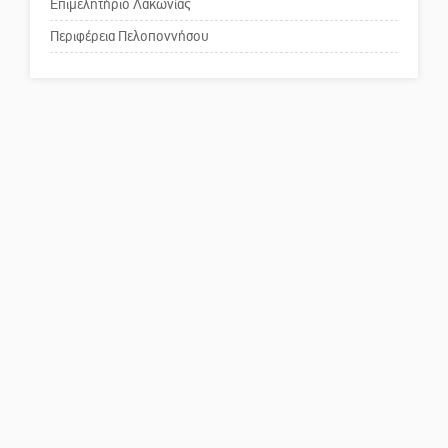
κοινωνικής αναισθησίας
Επιμελητήριο Λακωνίας
Περιφέρεια Πελοποννήσου
Πού βρίσκεται το ιστορικό
κέντρο της Σπάρτης;