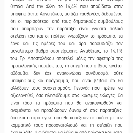
θητεία. Από την άλλη, το 14,4% που αποδίδεται στην
υποψηφιότητα Αργειτάκου, μοιάζει «ασθενές», δεδομένου
ότι οι περισσότεροι από τους δημοτικούς συμβούλους
που απαρτίζουν την παράταξη είναι γνωστά παλαιά
στελέχη του και οι πολίτες γνωρίζουν το πρόσωπο, τα
έργα και τις ημέρες του και άρα παρουσιάζει τον
μεγαλύτερο βαθμό συσπείρωσης. Αντιθέτως, το 14,1%
του Γρ. Αποστολάκου αποτελεί μόλις την αφετηρία της
προεκλογικής πορείας του, τη στιγμή που ο ίδιος κινείται
αθόρυβα, δεν έχει ανακοινώσει συνδυασμό, ούτε
υποψηφίους και πρόγραμμα, που είναι βέβαιο ότι θα
αλλάξουν τους συσχετισμούς. Γεγονός που πρέπει να
αξιολογηθεί, όσο πλησιάζουμε στις κρίσιμες εκλογές, θα
είναι τόσο τα πρόσωπα που θα ανακοινωθούν και
αναμένεται να προσδώσουν δυναμική στις παρατάξεις,
όσο και η στρατηγική που θα χαράξουν σε σχέση με τον
κομματικό τους προσανατολισμό και τη στήριξη που
έχουν λάβει ή ενδέχεται να λάβουν από πολιτικά κόμματα.