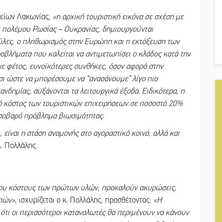
χείων Λακωνίας,
«η αρχική τουριστική εικόνα σε σχέση με
υ πολέμου Ρωσίας – Ουκρανίας, δημιουργούνται
 ύλες, ο πληθωρισμός στην Ευρώπη και η εκτόξευση των
οβλήματα που καλείται να αντιμετωπίσει ο κλάδος κατά την
με φέτος, ευνοϊκότερες συνθήκες, όσον αφορά στην
σι ώστε να μπορέσουμε να “ανασάνουμε” λίγο πιο
νδημίας, αυξάνονται τα λειτουργικά έξοδα. Ειδικότερα, η
ικό κόστος των τουριστικών επιχειρήσεων σε ποσοστό 20%
σοβαρό πρόβλημα βιωσιμότητας.
 είναι η στάση αναμονής στο αγοραστικό κοινό, αλλά και
. Πολλάλης.
η του κόστους των πρώτων υλών, προκαλούν ακυρώσεις,
οπών»,
ισχυρίζεται ο κ. Πολλάλης, προσθέτοντας:
«Η
ι ότι οι περισσότεροι καταναλωτές θα περιμένουν να κάνουν