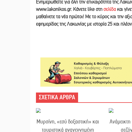
Ε
νημερωθείτε για όλη την επικαιρότητα της Λακω
www.lakonikos.gr. Κάνετε like στη
σελίδα
και γίν
μαθαίνετε τα νέα πρώτοι! Με το κύρος και την αξ
εφημερίδας της Λακωνίας με ιστορία 25 και πλέο
ΣΧΕΤΙΚΑ ΑΡΘΡΑ
Μυρσίνη, «εσύ δοξαστική» και
Ανάμεικτη 
τουριστικά αναγεννημένη
σεζό