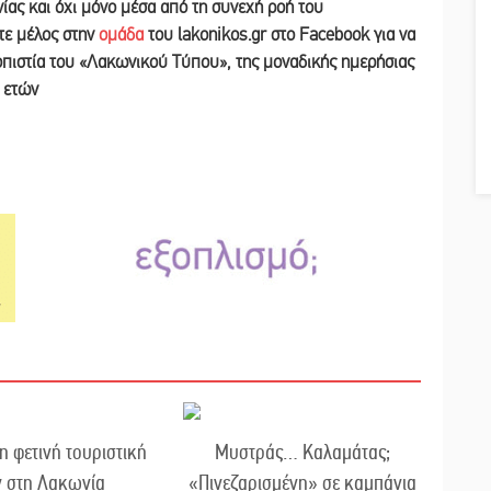
νίας και
όχι μόνο μέσα από τη συνεχή ροή του
ετε
μέλος στην
ομάδα
του lakonikos.gr στο Facebook για να
ιοπιστία του «Λακωνικού Τύπου
»
,
της μοναδικής ημερήσιας
ν ετών
η φετινή τουριστική
Μυστράς… Καλαμάτας;
ν στη Λακωνία
«Πινεζαρισμένη» σε καμπάνια