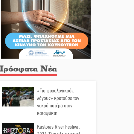
Πρόσφατα Νέα
«Για ψυχολογικούς
λόγους» κρατούσε τον
νεκρό πατέρα στον
καταψύκτη
Kastoras River Festival