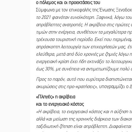
ο πόλεμος και οι προεκτάσεις του
Σύμφωνα με τον επικεφαλής της Ένωσης Ξενοδο
το 2021 φαινόταν ευνοϊκότερη. Ξαφνικά, λόγω το
απρόβλεπτες ανατροπές. Η ακρίβεια στις πρώτες
τιμών στην ενέργεια, συνθέτουν τα μεγαλύτερα πρ
τρέχουσα τουριστική περίοδο. Εκεί που περιμένα
απρόσκοπτη λειτουργία των επιχειρήσεών μας, έτ
ελεύθερα, μετά από δύο χρονιές με ζημιές λόγω πα
ενεργειακή κρίση έχει ήδη εκτινάξει το λειτουργ
έως 30%, με συνέπεια να αντιμετωπίζουμε πολύ 
Προς το παρόν, αυτό που ευρύτερα διαπιστώνεται,
ακυρώσεις στις προ-κρατήσεις»,
υπογραμμίζει ο Δ
«Πληγές» η ακρίβεια
και το ενεργειακό κόστος
«Η ακρίβεια, το ενεργειακό κόστος και η αύξησ
αλλά και μείωση της χρονικής διάρκεια των διακ
ταξιδιωτική ζήτηση είναι απρόβλεπτη. Διαφαίνετα