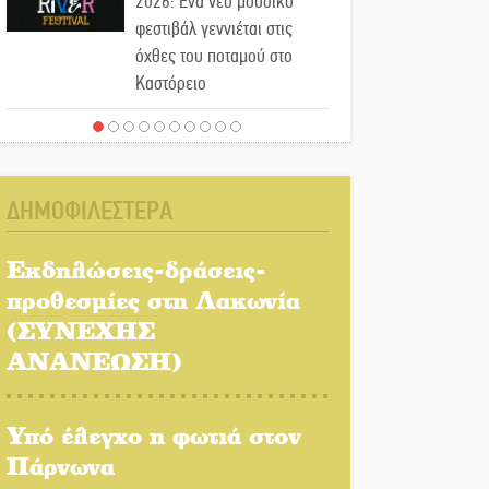
2026: Ένα νέο μουσικό
φεστιβάλ γεννιέται στις
όχθες του ποταμού στο
Καστόρειο
Τα ζάρια παίρνουν «φωτιά»
στην Άρνα: Στήνεται το 3ο
Τουρνουά Τάβλι
ΔΗΜΟΦΙΛΕΣΤΕΡΑ
Αυθεντικό γλέντι με «Γιορτή
Βραστού» στη Σοχά
Εκδηλώσεις-δράσεις-
προθεσμίες στη Λακωνία
(ΣΥΝΕΧΗΣ
Το τελεφερίκ της
Μονεμβασιάς στο τραπέζι
ΑΝΑΝΕΩΣΗ)
του δημόσιου διαλόγου
Υπό έλεγχο η φωτιά στον
Πολιτισμός και παράδοση
δίνουν ραντεβού στην
Πάρνωνα