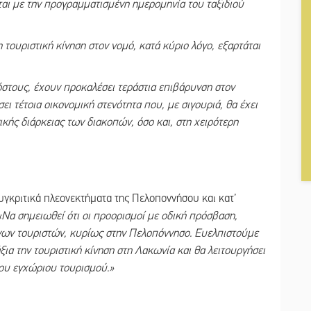
εται με την προγραμματισμένη ημερομηνία του ταξιδιού
η τουριστική κίνηση στον νομό, κατά κύριο λόγο, εξαρτάται
όστους, έχουν προκαλέσει τεράστια επιβάρυνση στον
ι τέτοια οικονομική στενότητα που, με σιγουριά, θα έχει
κής διάρκειας των διακοπών, όσο και, στη χειρότερη
υγκριτικά πλεονεκτήματα της Πελοποννήσου και κατ’
«Να σημειωθεί ότι οι προορισμοί με οδική πρόσβαση,
νων τουριστών, κυρίως στην Πελοπόννησο. Ευελπιστούμε
άξια την τουριστική κίνηση στη Λακωνία και θα λειτουργήσει
του εγχώριου τουρισμού.»