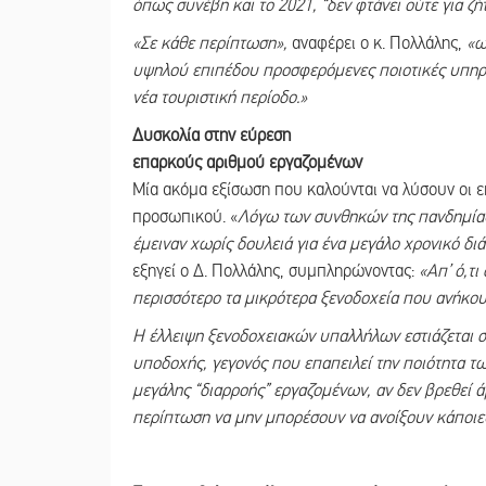
όπως συνέβη και το 2021, “δεν φτάνει ούτε για ζή
«Σε κάθε περίπτωση»,
αναφέρει ο κ. Πολλάλης,
«ως
υψηλού επιπέδου προσφερόμενες ποιοτικές υπηρε
νέα τουριστική περίοδο.»
Δυσκολία στην εύρεση
επαρκούς αριθμού εργαζομένων
Μία ακόμα εξίσωση που καλούνται να λύσουν οι επ
προσωπικού. «
Λόγω των συνθηκών της πανδημίας,
έμειναν χωρίς δουλειά για ένα μεγάλο χρονικό δ
εξηγεί ο Δ. Πολλάλης, συμπληρώνοντας:
«Απ’ ό,τι
περισσότερο τα μικρότερα ξενοδοχεία που ανήκου
Η έλλειψη ξενοδοχειακών υπαλλήλων εστιάζεται σ
υποδοχής, γεγονός που επαπειλεί την ποιότητα τ
μεγάλης “διαρροής” εργαζομένων, αν δεν βρεθεί 
περίπτωση να μην μπορέσουν να ανοίξουν κάποιες