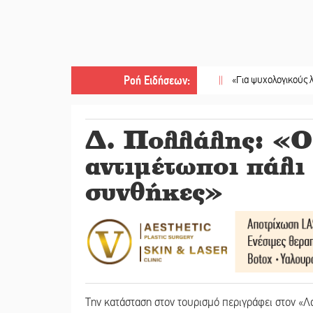
Ροή Ειδήσεων
:
||
«Για ψυχολογικούς λόγους» κρα
Δ. Πολλάλης: «Οι
αντιμέτωποι πάλι
συνθήκες»
Την κατάσταση στον τουρισμό περιγράφει στον «