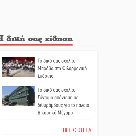
Λακε-Δαιμονικά: Το
κυπαρίσσι του Μυστρά που
φύτρωσε από μια
ξεχασμένη προφητεία
Η δική σας είδηση
Κλήρωσε για τον Αστέρα
Βλαχιώτη στη Γ’ Εθνική
Το δικό σας σχόλιο:
Οδύνη στην Απιδιά για τον
Μπράβο στη Φιλαρμονική
χαμό της 29χρονης Ελένης
Σπάρτης
σε τροχαίο
Το δικό σας σχόλιο:
«Σφραγίδα» έργου και
Σύντομη απάντηση σε
απολογισμού στο
διθυράμβους για το παλαιό
Παναρκαδικό από τον Κυρ.
Δικαστικό Μέγαρο
Διαμαντάκο
Το δικό σας σχόλιο: Ιερή
ΠΕΡΙΣΣΟΤΕΡΑ
Μια «χρυσή» ελαιοκομική
απόφαση