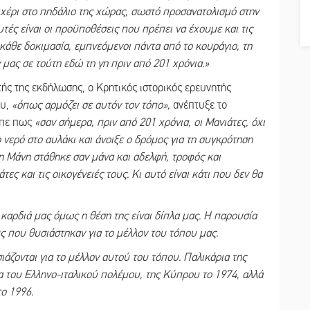
 χέρι στο πηδάλιο της χώρας, σωστό προσανατολισμό στην
τές είναι οι προϋποθέσεις που πρέπει να έχουμε και τις
κάθε δοκιμασία, εμπνεόμενοι πάντα από το κουράγιο, τη
μας σε τούτη εδώ τη γη πριν από 201 χρόνια.»
τής της εκδήλωσης, ο Κρητικός ιστορικός ερευνητής
ου,
«όπως αρμόζει σε αυτόν τον τόπο»,
ανέπτυξε το
είπε πως
«σαν σήμερα, πριν από 201 χρόνια, οι Μανιάτες, όχι
 νερό στο αυλάκι και άνοιξε ο δρόμος για τη συγκρότηση
η Μάνη στάθηκε σαν μάνα και αδελφή, τροφός και
ς και τις οικογένειές τους. Κι αυτό είναι κάτι που δεν θα
καρδιά μας όμως η θέση της είναι δίπλα μας. Η παρουσία
ς που θυσιάστηκαν για το μέλλον του τόπου μας.
άζονται για το μέλλον αυτού του τόπου. Παλικάρια της
 του Ελληνο-ιταλικού πολέμου, της Κύπρου το 1974, αλλά
το 1996.