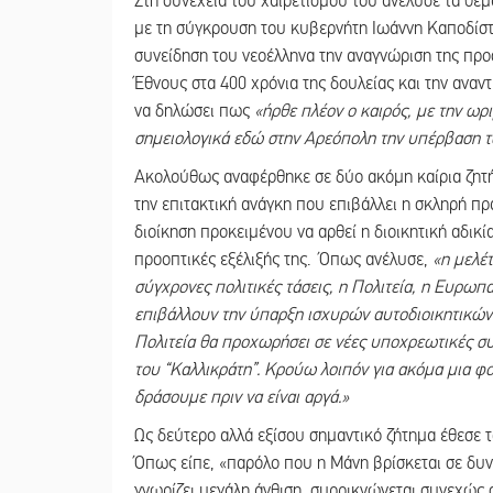
Στη συνέχεια τού χαιρετισμού του ανέλυσε τα θέ
με τη σύγκρουση του κυβερνήτη Ιωάννη Καποδίσ
συνείδηση του νεοέλληνα την αναγνώριση της πρ
Έθνους στα 400 χρόνια της δουλείας και την αναν
να δηλώσει πως
«ήρθε πλέον ο καιρός, με την ωρι
σημειολογικά εδώ στην Αρεόπολη την υπέρβαση τ
Ακολούθως αναφέρθηκε σε δύο ακόμη καίρια ζητ
την επιτακτική ανάγκη που επιβάλλει η σκληρή πρ
διοίκηση προκειμένου να αρθεί η διοικητική αδικί
προοπτικές εξέλιξής της. Όπως ανέλυσε,
«η μελέτ
σύγχρονες πολιτικές τάσεις, η Πολιτεία, η Ευρωπα
επιβάλλουν την ύπαρξη ισχυρών αυτοδιοικητικών 
Πολιτεία θα προχωρήσει σε νέες υποχρεωτικές σ
του “Καλλικράτη”. Κρούω λοιπόν για ακόμα μια 
δράσουμε πριν να είναι αργά.»
Ως δεύτερο αλλά εξίσου σημαντικό ζήτημα έθεσε
Όπως είπε, «παρόλο που η Μάνη βρίσκεται σε δυνα
γνωρίζει μεγάλη άνθιση, συρρικνώνεται συνεχώς 