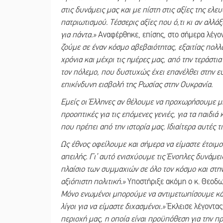
στις δυνάμεις μας και με πίστη στις αξίες της ελε
πατριωτισμού. Τέσσερις αξίες που ό,τι κι αν αλλ
για πάντα.»
Αναφέρθηκε, επίσης, στο σήμερα λέγο
ζούμε σε έναν κόσμο αβεβαιότητας, εξαιτίας πολ
χρόνια και μέχρι τις ημέρες μας, από την τεράστι
τον πόλεμο, που δυστυχώς έχει επανέλθει στην 
επικίνδυνη εισβολή της Ρωσίας στην Ουκρανία.
Εμείς οι Έλληνες αν θέλουμε να προχωρήσουμε μπ
προοπτικές για τις επόμενες γενιές, για τα παιδιά
που πρέπει από την ιστορία μας. Ιδιαίτερα αυτές τι
Ως έθνος οφείλουμε και σήμερα να είμαστε έτοιμο
απειλής. Γι’ αυτό ενισχύουμε τις Ένοπλες δυνάμει
πλαίσιο των συμμαχιών σε όλο τον κόσμο και στ
αξιόπιστη πολιτική.»
Υποστήριξε ακόμη ο κ. Θεοδω
Μόνο ενωμένοι μπορούμε να αντιμετωπίσουμε κά
λίγοι για να είμαστε διχασμένοι.»
Έκλεισε λέγοντα
περιοχή μας, η οποία είναι προϋπόθεση για την πρ