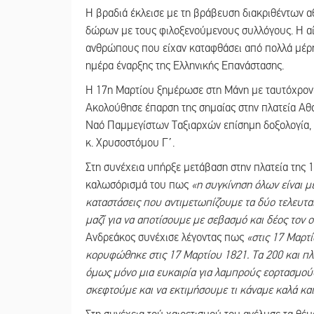
Η βραδιά έκλεισε με τη βράβευση διακριθέντων α
δώρων με τους φιλοξενούμενους συλλόγους. Η α
ανθρώπους που είχαν καταφθάσει από πολλά μέρη
ημέρα έναρξης της Ελληνικής Επανάστασης.
Η 17η Μαρτίου ξημέρωσε στη Μάνη με ταυτόχρον
Ακολούθησε έπαρση της σημαίας στην πλατεία Αθα
Ναό Παμμεγίστων Ταξιαρχών επίσημη δοξολογία,
κ. Χρυσοστόμου Γ΄.
Στη συνέχεια υπήρξε μετάβαση στην πλατεία της
καλωσόρισμά του πως
«η συγκίνηση όλων είναι μ
καταστάσεις που αντιμετωπίζουμε τα δύο τελευτα
μαζί για να αποτίσουμε με σεβασμό και δέος τον
Ανδρεάκος συνέχισε λέγοντας πως
«στις 17 Μαρτ
κορυφώθηκε στις 17 Μαρτίου 1821. Τα 200 και πλέ
όμως μόνο μια ευκαιρία για λαμπρούς εορτασμούς.
σκεφτούμε και να εκτιμήσουμε τι κάναμε καλά και 