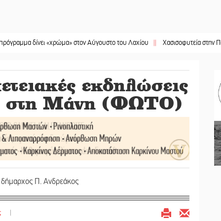
δίνει «χρώμα» στον Αύγουστο του Λαχίου
||
Χασισοφυτεία στην Παλαιοπαναγι
ετειακές εκδηλώσεις
ου στη Μάνη (ΦΩΤΟ)
ο δήμαρχος Π. Ανδρεάκος
ς
|