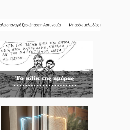
ά ξεσκέπασε η Αστυνομία
||
Μπαρόκ μελωδίες κάτω από την αυγουστιάτικη π
Το κλίκ της ημέρας
Του Ανδρέα Πετρουλάκη