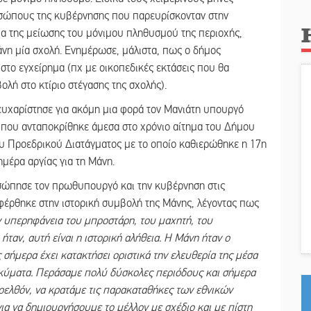
οσώπους της κυβέρνησης που παρευρίσκονταν στην
α της μείωσης του μόνιμου πληθυσμού της περιοχής,
άνη μία σχολή. Ενημέρωσε, μάλιστα, πως ο δήμος
 στο εγχείρημα (πχ με οικοπεδικές εκτάσεις που θα
λή στο κτίριο στέγασης της σχολής).
ευχαρίστησε για ακόμη μια φορά τον Μανιάτη υπουργό
που ανταποκρίθηκε άμεσα στο χρόνιο αίτημα του Δήμου
ου Προεδρικού Διατάγματος με το οποίο καθιερώθηκε η 17η
μέρα αργίας για τη Μάνη.
σώπησε τον πρωθυπουργό και την κυβέρνηση στις
αφέρθηκε στην ιστορική συμβολή της Μάνης, λέγοντας πως
την υπερηφάνεια του μπροστάρη, του μαχητή, του
ήταν, αυτή είναι η ιστορική αλήθεια. Η Μάνη ήταν ο
 σήμερα έχει κατακτήσει οριστικά την ελευθερία της μέσα
 κύματα. Περάσαμε πολύ δύσκολες περιόδους και σήμερα
ρελθόν, να κρατάμε τις παρακαταθήκες των εθνικών
ια να δημιουργήσουμε το μέλλον με σχέδιο και με πίστη