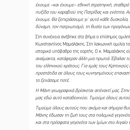
έχουμε –και έχουμε– εθνική στρατηγική, σταθερό
πυξίδα του καραβιού της Πατρίδας και ενότητα. Αυ
έχουμε. Θα ξεπεράσουμε γι' αυτό κάθε δυσκολία, 
δύναμη, τον πατριωτισμό, τη θυσία των προγόνων 
Στη συνέχεια ανέβηκε στο βήμα ο επίσημος ομιλη
Κωνσταντίνος Μαμαλάκης. Στη λακωνική ομιλία τ
ιστορικό υπόβαθρο της εορτής. Ο κ. Μαμαλάκης 
αναίμακτα, κατάφεραν άλλη μια πρωτιά. Έβαλαν το
του ελληνικού κράτους. Για εμάς τους Κρητικούς 
προστάτιδα σε όλους τους κυνηγημένους επαναστάτε
το ξεχάσομε ποτέ.
Η Μάνη γεωγραφικά βρίσκεται απέναντί μας. Στην 
μας εδώ αυτό καταδεικνύει. Τιμούμε όλους αυτού
Τιμούμε όλους αυτούς που ακόμα και σήμερα θυσι
Μάνης έδωσαν τη ζωή τους στα πολεμικά γεγονότα
και στα πρόσφατα γεγονότα των Ιμίων στο Αιγαίο 