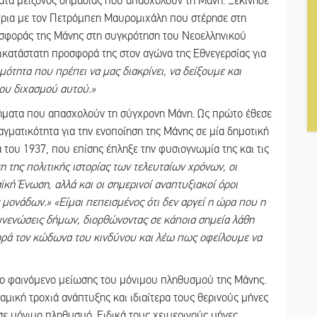
ματα μείζονος σημασίας που απασχολούν τη Μάνη. Ξεκίνησε
τρια με τον Πετρόμπεη Μαυρομιχάλη που στέρησε στη
οσφοράς της Μάνης στη συγκρότηση του Νεοελληνικού
τικατάστατη προσφορά της στον αγώνα της Εθνεγερσίας για
μότητα που πρέπει να μας διακρίνει, να δείξουμε και
ου διχασμού αυτού.»
ήματα που απασχολούν τη σύγχρονη Μάνη. Ως πρώτο έθεσε
αγματικότητα για την ενοποίηση της Μάνης σε μία δημοτική
α του 1937, που επίσης έπληξε την φυσιογνωμία της και τις
η της πολιτικής ιστορίας των τελευταίων χρόνων, οι
ϊκή Ένωση, αλλά και οι σημερινοί αναπτυξιακοί όροι
μονάδων.» «Είμαι πεπεισμένος ότι δεν αργεί η ώρα που η
υνενώσεις δήμων, διορθώνοντας σε κάποια σημεία λάθη
φορά τον κώδωνα του κινδύνου και λέω πως οφείλουμε να
 το φαινόμενο μείωσης του μόνιμου πληθυσμού της Μάνης.
μική τροχιά ανάπτυξης και ιδιαίτερα τους θερινούς μήνες
σε μόνιμο πληθυσμό. Ειδικά τους χειμερινούς μήνες