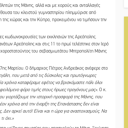
θλητών της Μάνης, αλλά και με χορούς και ανταλλαγές
ίθουσα του κλειστού γυμναστηρίου πλημμύρισε από
 της χώρας και την Κύπρο, προκειμένου να τιμήσουν την
ες κωδωνοκρουσίες των εκκλησιών της Αρεόπολης.
νάτων Αρεόπολης και στις 11 το πρωί τελέστηκε στον Ιερό
 χοροστατούντος του σεβασμιωτάτου Μητροπολίτη Μάνης
 17ης Μαρτίου. Ο δήμαρχος Πέτρος Ανδρεάκος ανέφερε στο
εγάλη, που μετά από τις δύσκολες και πρωτόγνωρες
ία χρόνια καταφέραμε εφέτος να βρισκόμαστε πάλι όλοι
 οφειλόμενο φόρο τιμής στους ήρωες προγόνους μας»
. Ο κ.
ίου γιορτάζουμε την ιστορική προσφορά της Μάνης, που
ον χρόνια από την έναρξη της Επανάστασης δεν είναι
 Δεν αρκεί αυτό! Είναι και η ώρα για αναστοχασμούς. Να
τι όχι.»