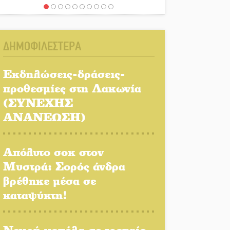
Μπαρόκ μελωδίες κάτω
από την αυγουστιάτικη
πανσέληνο της
ΔΗΜΟΦΙΛΕΣΤΕΡΑ
Μονεμβασιάς
Διακοπή ρεύματος στο Έλος
Εκδηλώσεις-δράσεις-
προθεσμίες στη Λακωνία
(ΣΥΝΕΧΗΣ
Στο Γύθειο η Άντζελα
ΑΝΑΝΕΩΣΗ)
Γκερέκου
Απόλυτο σοκ στον
Νταλίκα έπεσε σε γκρεμό
Μυστρά: Σορός άνδρα
στον Κλαδά: Νεκρός ο
βρέθηκε μέσα σε
48χρονος οδηγός
καταψύκτη!
«Ανοιχτή Πόλη» απόψε η
Σπάρτη «ξεκλειδώνει»
Νεκρή κοπέλα σε τροχαίο