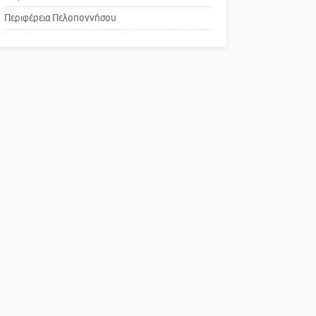
Το δικό σας σχόλιο:
Περιφέρεια Πελοποννήσου
Παράδειγμα κοινωνικής
αναισθησίας
Πού βρίσκεται το ιστορικό
κέντρο της Σπάρτης;