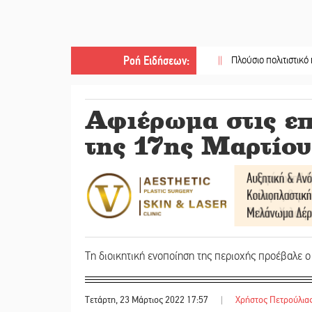
Ροή Ειδήσεων
:
||
Πλούσιο πολιτιστικό πρόγραμμα 
Αφιέρωμα στις επ
της 17ης Μαρτί
Τη διοικητική ενοποίηση της περιοχής προέβαλε 
Τετάρτη, 23 Μάρτιος 2022 17:57
|
Χρήστος Πετρούλια