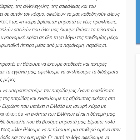
υθερίας, της αλληλεγγύης, της ασφάλειας και του
άξει σε αυτόν τον κόσμο, οφείλουν να μας καθοδηγούν όλους
ντας π
ως «η χώρα βρίσκεται μπροστά σε νέες προκλήσεις,
λαπλών απειλών που όλοι μας έχουμε βιώσει τα τελευταία
α υγειονομική κρίση σε όλη τη γη λόγω της πανδημίας μέχρι
ευρωπαϊκή ήπειρο μέσα από μια παράνομη, παράλογη,
ροστά, αν θέλουμε να έχουμε σταθερές και ισχυρές
 και τα εγγόνια μας, οφείλουμε να αντλήσουμε τα διδάγματα
ς μέρες.
ι να υπερασπιστούμε την πατρίδα μας έναντι οιασδήποτε
ς της πατρίδας και ενισχύουμε τις αξιόπιστες σχέσεις στο
ην Ευρώπη που μετέχει η Ελλάδα ως ισχυρή χώρα με
ρικάκος ότι
«η ενότητα των Ελλήνων είναι η δύναμή μας.
θε δυσκολία που θα βρούμε μπροστά μας. Είμαστε πολύ
ς πως
«όλοι θέλουμε να πετύχουμε μια σταθερή ειρήνη στην
όοδο και την ευημερία. Γι' αυτό το λόγο οφείλουμε να