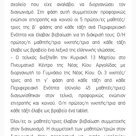
σχολείο που είχε αναλάβει να διοργανώσει τον
διαγωνισμό. Στη φάση αυτή συμμετείχαν προφορικώς
ενώπιον επιτροπής και κοινού οι 5 πρώτοι/ες μαθητές/
τριες της β΄ φάσης από κάθε τάξη ανά Περιφερειακή
Ενότητα και έλαβαν βεβαίωση για τη διάκρισή τους. Ο/Η
πρώτος/η μαθητής/τρια νικητής/τρια από κάθε τάξη
έλαβε ως βραβείο ένα λεξικό της ελληνικής γλώσσας.
- Ο τελικός διεξήχθη την Κυριακή 13 Μαρτίου στο
Πνευματικό Κέντρο της Νέας Κίου Αργολίδας με
διοργανωτή το Γυμνάσιο της Νέας Κίου. Οι 3 νικητές/
τριες από τη γ΄ φάση από κάθε τάξη από κάθε
Περιφερειακή Ενότητα (σύνολο 45 μαθητές/τριες)
διαγωνίσθηκαν στον τελικό, προφορικώς ενώπιον
επιτροπής και κοινού. Ο/η πρώτος/η νικητής/τρια από
κάθε τάξη έλαβε ως βραβείο ένα tablet.
Όλοι/ες οι μαθητές/τριες έλαβαν βεβαίωση συμμετοχής
στον διαγωνισμό. Η συμμετοχή των μαθητών/τριών στον