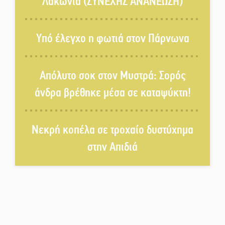
Λακωνία (ΣΥΝΕΧΗΣ ΑΝΑΝΕΩΣΗ)
«Θέρισε» η άσφαλτος και τον
Ιούλιο στην Πελοπόννησο
Υπό έλεγχο η φωτιά στον Πάρνωνα
Βράβευσε τον Π. Καρρά ο ΑΟ
Απόλυτο σοκ στον Μυστρά: Σορός
Κροκεών
άνδρα βρέθηκε μέσα σε καταψύκτη!
Τα μετάλλια των Λακωνόπουλων
Νεκρή κοπέλα σε τροχαίο δυστύχημα
στην Ταιβάν
στην Απιδιά
Τζάμπολ για τρίτη χρονιά στο
τουρνουά GNC 3on3 στη Σκάλα
Νέο χρηματοδοτικό εργαλείο για