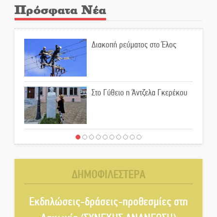
Πρόσφατα Νέα
Διακοπή ρεύματος στο Έλος
Στο Γύθειο η Άντζελα Γκερέκου
Νταλίκα έπεσε σε γκρεμό στον
Κλαδά: Νεκρός ο 48χρονος
οδηγός
ΔΗΜΟΦΙΛΕΣΤΕΡΑ
«Ανοιχτή Πόλη» απόψε η Σπάρτη
«ξεκλειδώνει» αγορά και
Εκδηλώσεις-δράσεις-προθεσμίες στη
ψυχαγωγία