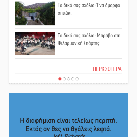
Το δικό σας σχόλιο: Ένα όμορφο
«Για ψυχολογικούς λόγους»
σπιτάκι
κρατούσε τον νεκρό πατέρα στον
καταψύκτη
Το δικό σας σχόλιο: Μπράβο στη
Kastoras River Festival 2026:
Φιλαρμονική Σπάρτης
Ένα νέο μουσικό φεστιβάλ
γεννιέται στις όχθες του ποταμού
στο Καστόρειο
Το δικό σας σχόλιο: Σύντομη
ΠΕΡΙΣΣΟΤΕΡΑ
απάντηση σε διθυράμβους για το
Τα ζάρια παίρνουν «φωτιά» στην
παλαιό Δικαστικό Μέγαρο
Άρνα: Στήνεται το 3ο Τουρνουά
Τάβλι
Το δικό σας σχόλιο: Ιερή
απόφαση
Αυθεντικό γλέντι με «Γιορτή
Βραστού» στη Σοχά
Το δικό σας σχόλιο: Πώς να
εμπιστευθείς;
Το τελεφερίκ της Μονεμβασιάς