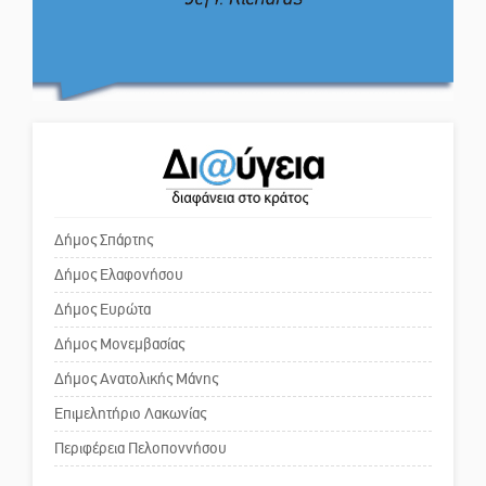
στο τραπέζι του δημόσιου
διαλόγου
Ο εξωραϊσμός της Πλατείας Ν.
Κόσμου και ένας ελλοχεύων
Πολιτισμός και παράδοση δίνουν
κίνδυνος
ραντεβού στην Αγόριανη
Το δικό σας σχόλιο: «Κύριε
πρωθυπουργέ, ντροπή»
Η Σοχά ετοιμάζεται για ένα
δυναμικό καλοκαιρινό party
Δήμος Σπάρτης
Δήμος Ελαφονήσου
Το δικό σας σχόλιο: Ανοιχτή
επιστολή στον δήμαρχο Σπάρτης
Δήμος Ευρώτα
για τη λειτουργία του ΚΑΠΗ
Δήμος Μονεμβασίας
Δήμος Ανατολικής Μάνης
Το δικό σας σχόλιο: Παράδειγμα
κοινωνικής αναισθησίας
Επιμελητήριο Λακωνίας
Περιφέρεια Πελοποννήσου