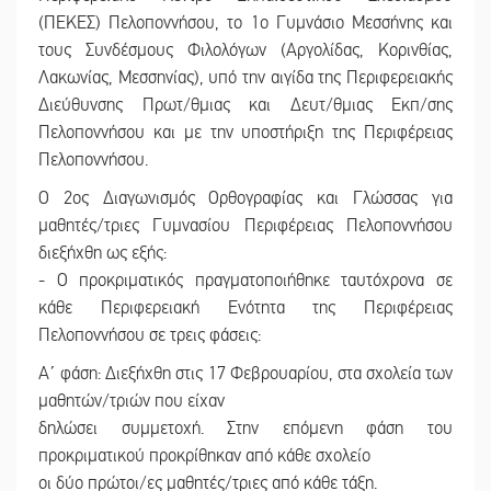
(ΠΕΚΕΣ) Πελοποννήσου, το 1ο Γυμνάσιο Μεσσήνης και
τους Συνδέσμους Φιλολόγων (Αργολίδας, Κορινθίας,
Λακωνίας, Μεσσηνίας), υπό την αιγίδα της Περιφερειακής
Διεύθυνσης Πρωτ/θμιας και Δευτ/θμιας Εκπ/σης
Πελοποννήσου και με την υποστήριξη της Περιφέρειας
Πελοποννήσου.
Ο 2ος Διαγωνισμός Ορθογραφίας και Γλώσσας για
μαθητές/τριες Γυμνασίου Περιφέρειας Πελοποννήσου
διεξήχθη ως εξής:
- Ο προκριματικός πραγματοποιήθηκε ταυτόχρονα σε
κάθε Περιφερειακή Ενότητα της Περιφέρειας
Πελοποννήσου σε τρεις φάσεις:
Α΄ φάση: Διεξήχθη στις 17 Φεβρουαρίου, στα σχολεία των
μαθητών/τριών που είχαν
δηλώσει συμμετοχή. Στην επόμενη φάση του
προκριματικού προκρίθηκαν από κάθε σχολείο
οι δύο πρώτοι/ες μαθητές/τριες από κάθε τάξη.