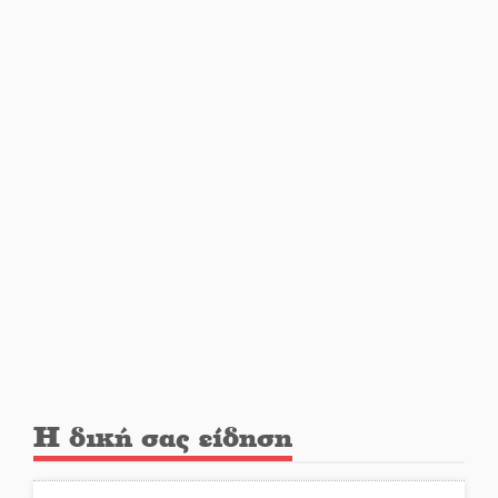
αναβάθμιση του οδικού δικτύου
της Πελοποννήσου
Καθαρίζονται τα ρέματα στις
Κροκεές
Σπατάλη και παρανομία
«στραγγίζουν» τη Μάνη
Βουλή των Εφήβων 2026-2027:
Ξεκινούν οι αιτήσεις
Διατακτικές σίτισης: Σήμα για
Η δική σας είδηση
αύξηση στα 10 ευρώ μετά από
20 χρόνια