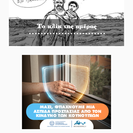
Το κλίκ της ημέρας
Του Ανδρέα Πετρουλάκη