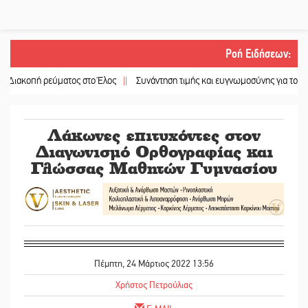
Ροή Ειδήσεων
:
ρεύματος στο Έλος
||
Συνάντηση τιμής και ευγνωμοσύνης για τους ομογενείς
Λάκωνες επιτυχόντες στον
Διαγωνισμό Ορθογραφίας και
Γλώσσας Μαθητών Γυμνασίου
Πέμπτη, 24 Μάρτιος 2022 13:56
Χρήστος Πετρούλιας