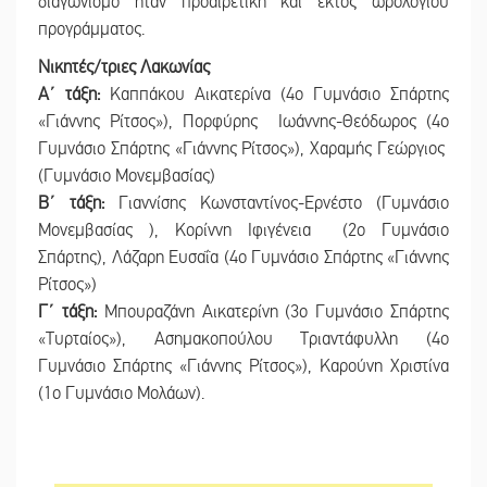
διαγωνισμό ήταν προαιρετική και εκτός ωρολογίου
προγράμματος.
Νικητές/τριες Λακωνίας
Α΄ τάξη:
Καππάκου Αικατερίνα (4ο Γυμνάσιο Σπάρτης
«Γιάννης Ρίτσος»), Πορφύρης Ιωάννης-Θεόδωρος (4ο
Γυμνάσιο Σπάρτης «Γιάννης Ρίτσος»), Χαραμής Γεώργιος
(Γυμνάσιο Μονεμβασίας)
Β΄ τάξη:
Γιαννίσης Κωνσταντίνος-Ερνέστο (Γυμνάσιο
Μονεμβασίας ), Κορίννη Ιφιγένεια (2ο Γυμνάσιο
Σπάρτης), Λάζαρη Ευσαΐα (4ο Γυμνάσιο Σπάρτης «Γιάννης
Ρίτσος»)
Γ΄ τάξη:
Μπουραζάνη Αικατερίνη (3ο Γυμνάσιο Σπάρτης
«Τυρταίος»), Ασημακοπούλου Τριαντάφυλλη (4ο
Γυμνάσιο Σπάρτης «Γιάννης Ρίτσος»), Καρούνη Χριστίνα
(1ο Γυμνάσιο Μολάων).