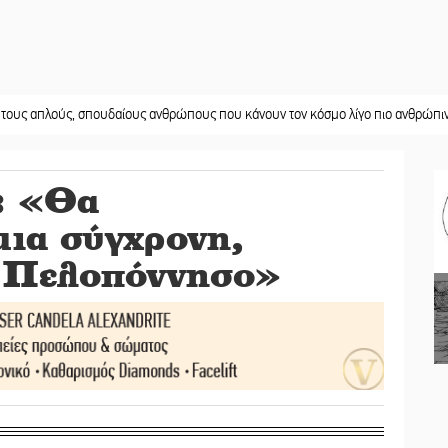
ύς, σπουδαίους ανθρώπους που κάνουν τον κόσμο λίγο πιο ανθρώπινο»
||
Χω
: «Θα
ια σύγχρονη,
 Πελοπόννησο»