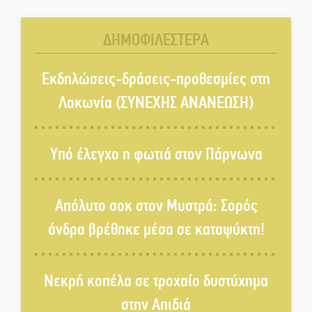
Βραστού» στη Σοχά
ΔΗΜΟΦΙΛΕΣΤΕΡΑ
Το τελεφερίκ της Μονεμβασιάς
στο τραπέζι του δημόσιου
Εκδηλώσεις-δράσεις-προθεσμίες στη
διαλόγου
Λακωνία (ΣΥΝΕΧΗΣ ΑΝΑΝΕΩΣΗ)
Πολιτισμός και παράδοση δίνουν
ραντεβού στην Αγόριανη
Υπό έλεγχο η φωτιά στον Πάρνωνα
Η Σοχά ετοιμάζεται για ένα
Απόλυτο σοκ στον Μυστρά: Σορός
δυναμικό καλοκαιρινό party
άνδρα βρέθηκε μέσα σε καταψύκτη!
Διακοπή μαθημάτων στο
Νεκρή κοπέλα σε τροχαίο δυστύχημα
Ματάλειο Κολυμβητήριο την
εβδομάδα του
στην Απιδιά