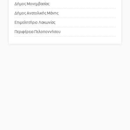
Δήμος Μονεμβασίας
Δήμος Ανατολικής Μάνης
Πού βρίσκεται το ιστορικό
κέντρο της Σπάρτης;
Επιμελητήριο Λακωνίας
Περιφέρεια Πελοποννήσου
Το δικό σας σχόλιο: Ρύποι