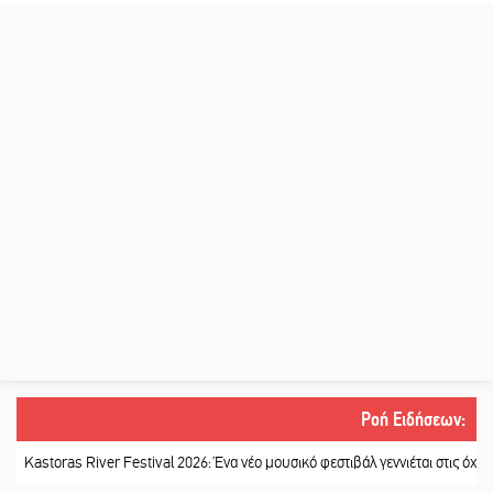
Ροή Ειδήσεων
:
oras River Festival 2026: Ένα νέο μουσικό φεστιβάλ γεννιέται στις όχθες του π