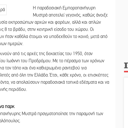
Η παραδοσιακή Εμποροπανήγυρη
Μυστρά αποτελεί γεγονός, καθώς άνοιξε
ρουσία εκπροσώπων αρχών και φορέων, αλλά και απλών
ις 8 το βράδυ, στην κεντρική είσοδο του χώρου. Οι
υν ήταν καθόλα έτοιμοι να υποδεχθούν το κοινό, μετά από
ενων ημερών.
ινούν από τις αρχές της δεκαετίας του 1950, όταν
ίου Ιωάννη του Προδρόμου. Με το πέρασμα των χρόνων
για τον τόπο και ένα καθιερωμένο ραντεβού για
τές από όλη την Ελλάδα. Έτσι, κάθε χρόνο, οι επισκέπτες
ϊόντα, να απολαύσουν παραδοσιακά τοπικά εδέσματα και να
ινής περιόδου.
να παρκ
οπανήγυρης Μυστρά πραγματοποίησε την παραμονή των
καλόπουλος.