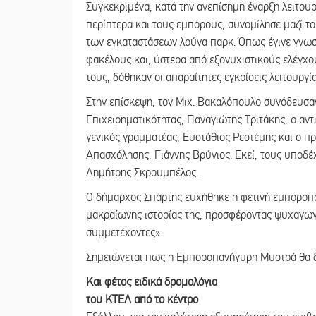
Συγκεκριμένα, κατά την ανεπίσημη έναρξη λειτουρ
περίπτερα και τους εμπόρους, συνομίλησε μαζί τ
των εγκαταστάσεων λούνα παρκ. Όπως έγινε γνωστό
φακέλους και, ύστερα από εξονυχιστικούς ελέγχ
τους, δόθηκαν οι απαραίτητες εγκρίσεις λειτουργία
Στην επίσκεψη, τον Μιχ. Βακαλόπουλο συνόδευσα
Επιχειρηματικότητας, Παναγιώτης Τριτάκης, ο α
γενικός γραμματέας, Ευστάθιος Ρεστέμης και ο π
Απασχόλησης, Γιάννης Βρύνιος. Εκεί, τους υποδέ
Δημήτρης Σκρουμπέλος.
Ο δήμαρχος Σπάρτης ευχήθηκε η φετινή εμποροπαν
μακραίωνης ιστορίας της, προσφέροντας ψυχαγωγί
συμμετέχοντες».
Σημειώνεται πως η Εμποροπανήγυρη Μυστρά θα δι
Και φέτος ειδικά δρομολόγια
του ΚΤΕΛ από το κέντρο