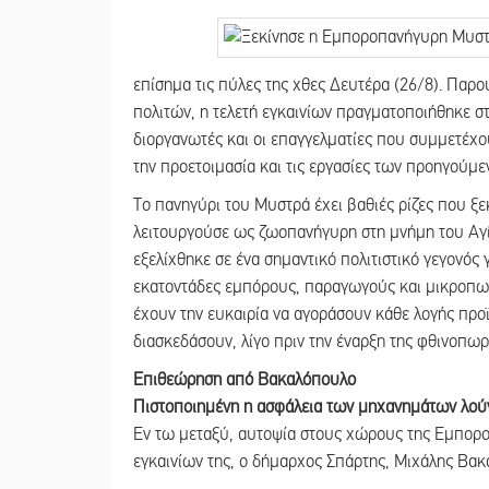
επίσημα τις πύλες της χθες Δευτέρα (26/8). Πα
πολιτών, η τελετή εγκαινίων πραγματοποιήθηκε στ
διοργανωτές και οι επαγγελματίες που συμμετέχο
την προετοιμασία και τις εργασίες των προηγούμ
Το πανηγύρι του Μυστρά έχει βαθιές ρίζες που ξεκ
λειτουργούσε ως ζωοπανήγυρη στη μνήμη του Αγ
εξελίχθηκε σε ένα σημαντικό πολιτιστικό γεγονός 
εκατοντάδες εμπόρους, παραγωγούς και μικροπωλη
έχουν την ευκαιρία να αγοράσουν κάθε λογής προ
διασκεδάσουν, λίγο πριν την έναρξη της φθινοπωρ
Επιθεώρηση από Βακαλόπουλο
Πιστοποιημένη η ασφάλεια των μηχανημάτων λού
Εν τω μεταξύ, αυτοψία στους χώρους της Εμπορ
εγκαινίων της, ο δήμαρχος Σπάρτης, Μιχάλης Βα