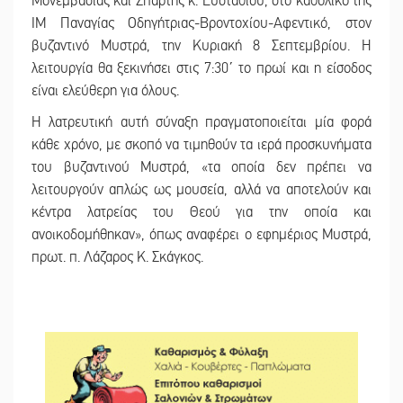
Μονεμβασίας και Σπάρτης κ. Ευσταθίου, στο καθολικό της
ΙΜ Παναγίας Οδηγήτριας-Βροντοχίου-Αφεντικό, στον
βυζαντινό Μυστρά, την Κυριακή 8 Σεπτεμβρίου. Η
λειτουργία θα ξεκινήσει στις 7:30΄ το πρωί και η είσοδος
είναι ελεύθερη για όλους.
Η λατρευτική αυτή σύναξη πραγματοποιείται μία φορά
κάθε χρόνο, με σκοπό να τιμηθούν τα ιερά προσκυνήματα
του βυζαντινού Μυστρά, «τα οποία δεν πρέπει να
λειτουργούν απλώς ως μουσεία, αλλά να αποτελούν και
κέντρα λατρείας του Θεού για την οποία και
ανοικοδομήθηκαν», όπως αναφέρει ο εφημέριος Μυστρά,
πρωτ. π. Λάζαρος Κ. Σκάγκος.