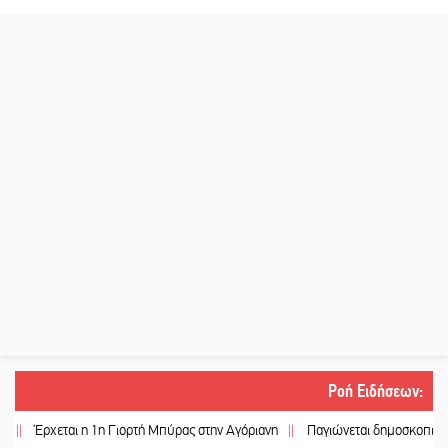
Ροή Ειδήσεων
:
Έρχεται η 1η Γιορτή Μπύρας στην Αγόριανη
||
Παγιώνεται δημοσκοπικά ο… δ