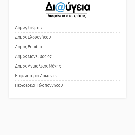
Ο εξωραϊσμός της Πλατείας Ν.
Κόσμου και ένας ελλοχεύων
κίνδυνος
Δήμος Σπάρτης
Δήμος Ελαφονήσου
Το δικό σας σχόλιο: «Κύριε
πρωθυπουργέ, ντροπή»
Δήμος Ευρώτα
Δήμος Μονεμβασίας
Δήμος Ανατολικής Μάνης
Το δικό σας σχόλιο: Ανοιχτή
επιστολή στον δήμαρχο Σπάρτης
Επιμελητήριο Λακωνίας
για τη λειτουργία του ΚΑΠΗ
Περιφέρεια Πελοποννήσου
Το δικό σας σχόλιο: Παράδειγμα
κοινωνικής αναισθησίας