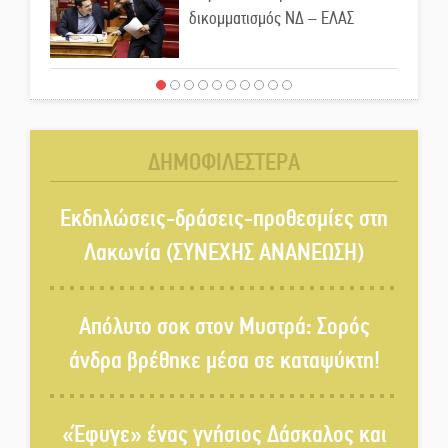
δικομματισμός ΝΔ – ΕΛΑΣ
«Κεραυνοί» Μιχαλακάκου για
την ύδρευση στη Μάνη
ΔΗΜΟΦΙΛΕΣΤΕΡΑ
Παρουσιάστηκε το βιβλίο
«Νεαπολίτικα καρετομωράκια»
Εκδηλώσεις-δράσεις-προθεσμίες στη
στη Νεάπολη
Λακωνία (ΣΥΝΕΧΗΣ ΑΝΑΝΕΩΣΗ)
Στο κάδρο καταγγελιών Τατούλη
ο Σταύρος Αργειτάκος
Απόλυτο σοκ στον Μυστρά: Σορός
άνδρα βρέθηκε μέσα σε καταψύκτη!
Τα «Άνθη της Πέτρας» τίμησαν
τον Γ. Γιαξόγλου
«Έφυγε» ένας γνήσιος Δάσκαλος και