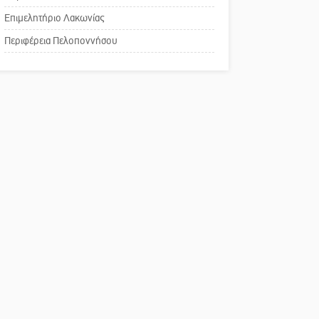
Πού βρίσκεται το ιστορικό
επιδοτούμενες θέσεις στο
Επιμελητήριο Λακωνίας
κέντρο της Σπάρτης;
πρόγραμμα απασχόλησης
Περιφέρεια Πελοποννήσου
ανέργων 55 ετών και άνω
Το δικό σας σχόλιο: Ρύποι