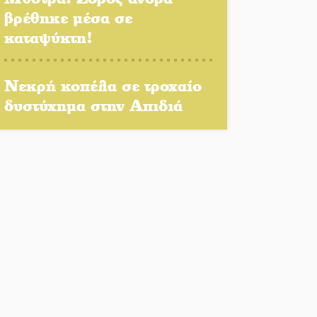
Πολιτισμός και παράδοση
βρέθηκε μέσα σε
δίνουν ραντεβού στην
καταψύκτη!
Αγόριανη
Η Σοχά ετοιμάζεται για ένα
Νεκρή κοπέλα σε τροχαίο
δυναμικό καλοκαιρινό party
δυστύχημα στην Απιδιά
Διακοπή μαθημάτων στο
Ματάλειο Κολυμβητήριο την
εβδομάδα του
Δεκαπενταύγουστου
Από Λιβύη είχαν ξεκινήσει
οι μετανάστες που
περισυνελέγησαν στο
Ταίναρο
Διακοπή ρεύματος στην