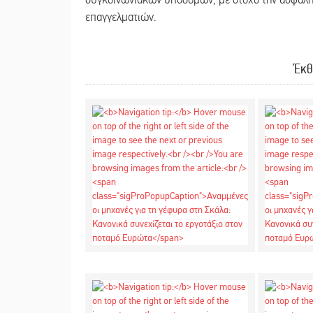
συγκοινωνιακών υποδομών, με στόχο την ασφαλή 
επαγγελματιών.
Έκθ