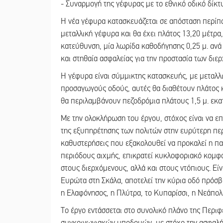
- Συναρμογή της γέφυρας με το εθνικό οδικό δίκτ
Η νέα γέφυρα κατασκευάζεται σε απόσταση περίπο
μεταλλική γέφυρα και θα έχει πλάτος 13,20 μέτρα
κατεύθυνση, μία λωρίδα καθοδήγησης 0,25 μ. ανά
και στηθαία ασφαλείας για την προστασία των δι
Η γέφυρα είναι σύμμικτης κατασκευής, με μεταλλ
προσαγωγούς οδούς, αυτές θα διαθέτουν πλάτος
θα περιλαμβάνουν πεζοδρόμια πλάτους 1,5 μ. εκα
Με την ολοκλήρωση του έργου, στόχος είναι να επ
της εξυπηρέτησης των πολιτών στην ευρύτερη περι
καθυστερήσεις που εξακολουθεί να προκαλεί η παλ
περιόδους αιχμής, επικρατεί κυκλοφοριακό κομφο
στους διερχόμενους, αλλά και στους ντόπιους. Εί
Ευρώτα στη Σκάλα, αποτελεί την κύρια οδό πρόσ
η Ελαφόνησος, η Πλύτρα, το Κυπαρίσσι, η Νεάπολη,
Το έργο εντάσσεται στο συνολικό πλάνο της Περι