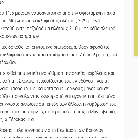
υο.
υ 11,5 μέτρων νοτιοανατολικά από την υφιστάμενη παλιά
, με: Μία λωρίδα κυκλοφορίας πλάτους 3,25 μ. ανά
 κατεύθυνση, πεζοδρόμια πλάτους 2,10 μ. σε κάθε πλευρά
ερχόμενων οχημάτων.
ικές δοκούς και οπλισμένο σκυρόδεμα. Όσον αφορά τις
 κυκλοφορούμενου καταστρώματος από 7 έως 9 μέτρα, ενώ
τέρωθεν.
ιτευχθεί σημαντική αναβάθμιση της οδικής ασφάλειας και
οχή της Σκάλας, περιορίζοντας τους κινδύνους και τις
αιά υποδομή. Ειδικά κατά τους θερινούς μήνες και σε
ύζιο, προκαλώντας εκνευρισμό και αγανάκτηση, όχι μόνο
ναι γνωστό άλλωστε ότι, εκτός των άλλων, η γεφύρωση του
βασης προς δημοφιλείς προορισμούς, όπως η Μονεμβασιά,
 ο Γέρακας, κ.α..
φέρειας Πελοποννήσου για τη βελτίωση των βασικών