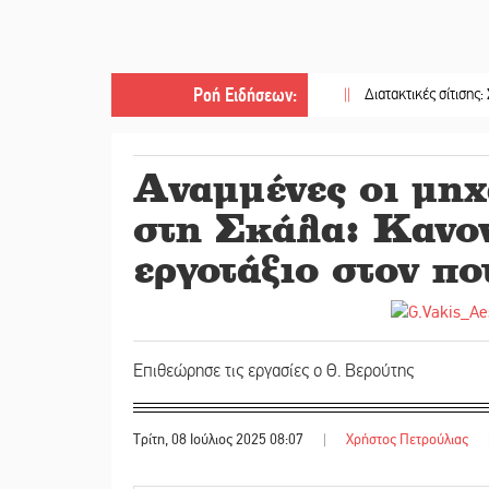
Ροή Ειδήσεων
:
||
Διατακτικές σίτισης: Σήμα για 
Αναμμένες οι μηχ
στη Σκάλα: Κανον
εργοτάξιο στον π
Επιθεώρησε τις εργασίες ο Θ. Βερούτης
Τρίτη, 08 Ιούλιος 2025 08:07
|
Χρήστος Πετρούλιας