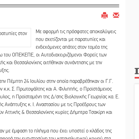
Με αφορμή τις πρόσφατες αποκαλύψεις
που σχετίζονται με παρατυπίες και
ενδεχόμενες απάτες στον τομέα της
έσω του ΟΠΕΚΕΠΕ, οι Αυτοδιαχειριζόμενοι Φορείς των
ς και Θεσσαλονίκης αιτήθηκαν συνάντησης με την
υξης.
την Πέμπτη 24 Ιουλίου στην οποία παραβρέθηκαν οι Γ.Γ.
κ.κ. Σ. Πρωτοψάλτης και Α. Φιλιππής, ο Προϊστάμενος
υλος, η Προϊσταμένη της Δ/σης Βιολογικής Γεωργίας κα. Ε.
ς Ανάπτυξης κ. Ι. Αναστασίου με τις Προέδρους των
Αττικής & Θεσσαλονίκης κυρίες Δήμητρα Τσακίρη και
ν με έμφαση το πλήγμα που έχει υποστεί ο κλάδος της
ν αφορά την εμπιστοσύνη του καταναλωτικού κοινού στα