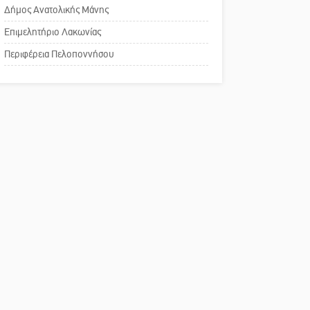
Ελεωνόρας Ζουγανέλη το
του ΚΑΠΗ
Δήμος Ανατολικής Μάνης
Σαϊνοπούλειο
Επιμελητήριο Λακωνίας
Το δικό σας σχόλιο:
Περιφέρεια Πελοποννήσου
Παράδειγμα κοινωνικής
αναισθησίας
Πού βρίσκεται το ιστορικό
κέντρο της Σπάρτης;