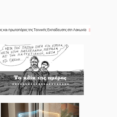
τοπόρος της Τεχνικής Εκπαίδευσης στη Λακωνία
||
«Κλειστά» ανοιχτά προαύλι
Το κλίκ της ημέρας
Του Ανδρέα Πετρουλάκη