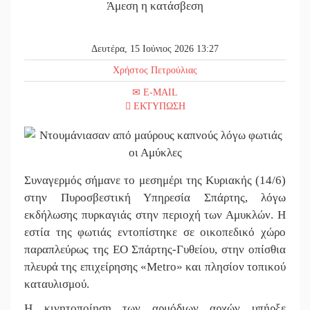
Άμεση η κατάσβεση
||
Στους ρυ
||
Πλούσιο 
Δευτέρα, 15 Ιούνιος 2026 13:27
||
Χασισοφυ
Χρήστος Πετρούλιας
E-MAIL
||
Μπαρόκ μ
ΕΚΤΥΠΩΣΗ
||
Διακοπή 
||
Συνάντησ
||
Στο Γύθε
Συναγερμός σήμανε το μεσημέρι της Κυριακής (14/6)
στην Πυροσβεστική Υπηρεσία Σπάρτης, λόγω
||
Νταλίκα 
εκδήλωσης πυρκαγιάς στην περιοχή των Αμυκλών. Η
εστία της φωτιάς εντοπίστηκε σε οικοπεδικό χώρο
||
«Ανοιχτή
παραπλεύρως της ΕΟ Σπάρτης-Γυθείου, στην οπίσθια
||
«Θέρισε»
πλευρά της επιχείρησης «Metro» και πλησίον τοπικού
καταυλισμού.
||
Βράβευσ
Η κινητοποίηση των αρμόδιων αρχών υπήρξε