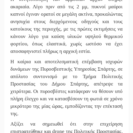
||
Τα μετά
ακαριαία. Λίγο πριν από τις 2 μμ, πυκνοί μαύροι
καπνοί έγιναν ορατοί σε μεγάλη ακτίνα, προκαλώντας
||
Τζάμπολ 
ανησυχία στους διερχόμενους οδηγούς και τους
||
Νέο χρημ
κατοίκους της περιοχής, με τις πρώτες εκτιμήσεις να
κάνουν λόγο για καύση υλικών υψηλού θερμικού
||
Καθαρίζο
φορτίου, όπως ελαστικά, χωρίς ωστόσο να έχει
αποσαφηνιστεί πλήρως η αρχική εστία.
Η καίρια και αποτελεσματική επέμβαση ισχυρών
δυνάμεων της Πυροσβεστικής Υπηρεσίας Σπάρτης, σε
απόλυτο συντονισμό με το Τμήμα Πολιτικής
Προστασίας του Δήμου Σπάρτης, απέτρεψε τα
χειρότερα. Οι πυροσβέστες κατάφεραν να θέσουν υπό
πλήρη έλεγχο και να κατασβέσουν τη φωτιά σε χρόνο
μικρότερο της μίας ώρας, εμποδίζοντας την επέκτασή
της.
Αξίζει να σημειωθεί ότι στην επιχείρηση
επιστρατεύθηκε και drone της Πολιτικής Προστασίας.