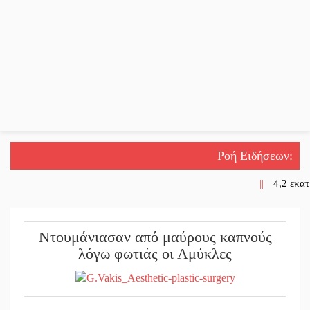
Ροή Ειδήσεων
:
||
4,2 εκατ
||
Η ψυχολο
Ντουμάνιασαν από μαύρους καπνούς
||
5 χρόνια
λόγω φωτιάς οι Αμύκλες
||
Ένα «ταξ
||
Τα Λαγκά