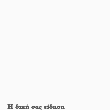
Διακοπή ρεύματος στην Πελλάνα
Λακε-Δαιμονικά: Το κυπαρίσσι
του Μυστρά που φύτρωσε από
μια ξεχασμένη προφητεία
Κλήρωσε για τον Αστέρα
Βλαχιώτη στη Γ’ Εθνική
Οδύνη στην Απιδιά για τον χαμό
της 29χρονης Ελένης σε τροχαίο
Η δική σας είδηση
«Σφραγίδα» έργου και