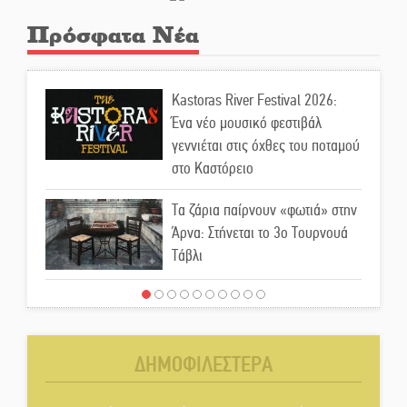
Πρόσφατα Νέα
Kastoras River Festival 2026:
Ένα νέο μουσικό φεστιβάλ
γεννιέται στις όχθες του ποταμού
στο Καστόρειο
Τα ζάρια παίρνουν «φωτιά» στην
Άρνα: Στήνεται το 3ο Τουρνουά
Τάβλι
Αυθεντικό γλέντι με «Γιορτή
Βραστού» στη Σοχά
ΔΗΜΟΦΙΛΕΣΤΕΡΑ
Το τελεφερίκ της Μονεμβασιάς