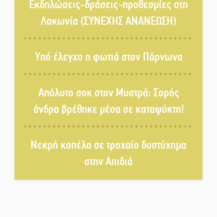
στο τραπέζι του δημόσιου
Εκδηλώσεις-δράσεις-προθεσμίες στη
διαλόγου
Λακωνία (ΣΥΝΕΧΗΣ ΑΝΑΝΕΩΣΗ)
Πολιτισμός και παράδοση δίνουν
ραντεβού στην Αγόριανη
Υπό έλεγχο η φωτιά στον Πάρνωνα
Η Σοχά ετοιμάζεται για ένα
Απόλυτο σοκ στον Μυστρά: Σορός
δυναμικό καλοκαιρινό party
άνδρα βρέθηκε μέσα σε καταψύκτη!
Διακοπή μαθημάτων στο
Νεκρή κοπέλα σε τροχαίο δυστύχημα
Ματάλειο Κολυμβητήριο την
εβδομάδα του
στην Απιδιά
Δεκαπενταύγουστου
Από Λιβύη είχαν ξεκινήσει οι
μετανάστες που
περισυνελέγησαν στο Ταίναρο