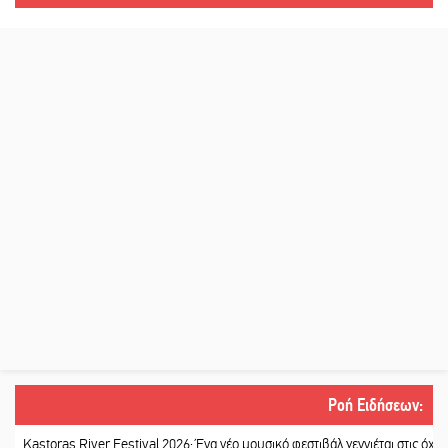
Ροή Ειδήσεων
:
oras River Festival 2026: Ένα νέο μουσικό φεστιβάλ γεννιέται στις όχθες του 