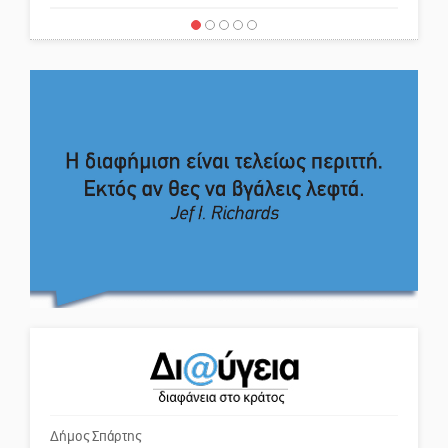
Φιλαρμονική Σπάρτης
Στον τελικό του Πρωταθλήματος
Ελλάδας Beach Soccer ο Π.
Το δικό σας σχόλιο: Σύντομη
Μαρτσούκος
απάντηση σε διθυράμβους για το
παλαιό Δικαστικό Μέγαρο
Η Έρη Ρίτσου σχολιάζει τα…
τραγελαφικά των «κληρονόμων»
Το δικό σας σχόλιο: Ιερή
απόφαση
Ο Ήλιος αποκαλύπτει τα μυστικά
του: Νέες εικόνες φέρνουν στο
Το δικό σας σχόλιο: Πώς να
φως άγνωστες «δίνες» στην
εμπιστευθείς;
επιφάνειά του
4,2 εκατ. ευρώ σε κτηνοτρόφους
Ο εξωραϊσμός της Πλατείας Ν.
για ζώα που θανατώθηκαν λόγω
Κόσμου και ένας ελλοχεύων
επιζωοτιών
κίνδυνος
Δήμος Σπάρτης