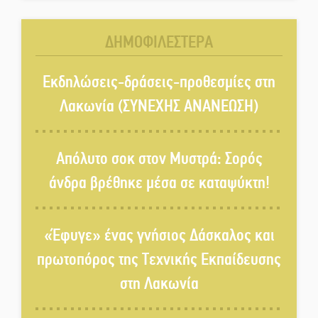
σπουδαίους ανθρώπους που
κάνουν τον κόσμο λίγο πιο
ΔΗΜΟΦΙΛΕΣΤΕΡΑ
ανθρώπινο»
Χωρίς «διακοπές» η ΕΛΑΣ:
Εκδηλώσεις-δράσεις-προθεσμίες στη
Σάρωσε Πελοπόννησο και
Λακωνία (ΣΥΝΕΧΗΣ ΑΝΑΝΕΩΣΗ)
Λακωνία
«Έφυγε» ένας γνήσιος Δάσκαλος
Απόλυτο σοκ στον Μυστρά: Σορός
και πρωτοπόρος της Τεχνικής
άνδρα βρέθηκε μέσα σε καταψύκτη!
Εκπαίδευσης στη Λακωνία
«Κλειστά» ανοιχτά προαύλια
«Έφυγε» ένας γνήσιος Δάσκαλος και
στον Δ. Σπάρτης;
πρωτοπόρος της Τεχνικής Εκπαίδευσης
στη Λακωνία
Δεκαπενταύγουστος στην
Πετρίνα: Αντάμωμα με μουσική,