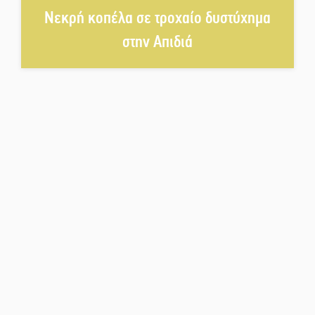
χορό και παράδοση
Νεκρή κοπέλα σε τροχαίο δυστύχημα
Σωτήρια επέμβαση για ναυτικό
στην Απιδιά
ανοιχτά του Γυθείου
Αποστολή εξετελέσθη στην
Ταϊβάν: Στη βάση τους τα
παγκόσμια Σπαρτιατόπουλα
«Ρίζες και Ρεύματα» στο
Ξηροκάμπι με Ίκαρη και
Ζερβάκη
Αμετάβλητος στο «τριάρι» ο
κίνδυνος φωτιάς σε όλη τη
Λακωνία