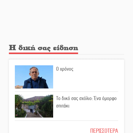
Εβδομάδα Ομογενών:
Κερδισμένη ουσία ή
επικοινωνιακές εντυπώσεις;
Ελεύθερος ο 55χρονος για την
υπόθεση του Μυστρά
Η δική σας είδηση
Εκδηλώσεις-δράσεις-
προθεσμίες στη Λακωνία
Ο χρόνος
(ΣΥΝΕΧΗΣ ΑΝΑΝΕΩΣΗ)
Ποδοσφαιρικό αντάμωμα για
τους Κοκκινοραχίτες
Το δικό σας σχόλιο: Ένα όμορφο
σπιτάκι
Μάχης συνέχεια των 310 για τη
Λαϊκή Σπάρτης
Το δικό σας σχόλιο: Μπράβο στη
ΠΕΡΙΣΣΟΤΕΡΑ