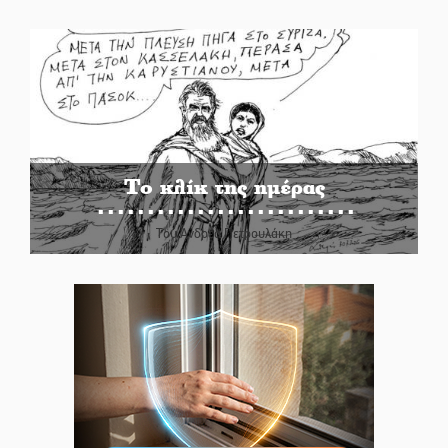
Το κλίκ της ημέρας
Του Ανδρέα Πετρουλάκη