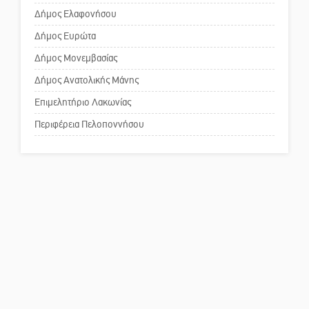
Δήμος Ελαφονήσου
Το δικό σας σχόλιο: «Κύριε
πρωθυπουργέ, ντροπή»
Δήμος Ευρώτα
Δήμος Μονεμβασίας
Δήμος Ανατολικής Μάνης
Το δικό σας σχόλιο: Ανοιχτή
επιστολή στον δήμαρχο Σπάρτης
Επιμελητήριο Λακωνίας
για τη λειτουργία του ΚΑΠΗ
Περιφέρεια Πελοποννήσου
Το δικό σας σχόλιο: Παράδειγμα
κοινωνικής αναισθησίας