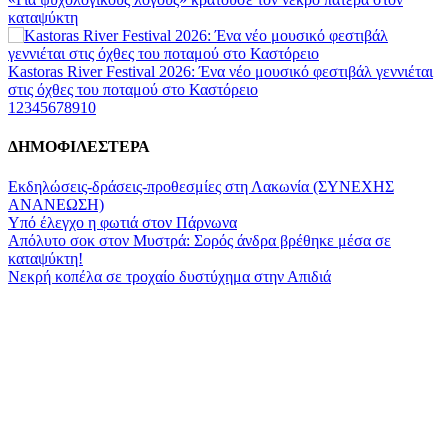
καταψύκτη
Kastoras River Festival 2026: Ένα νέο μουσικό φεστιβάλ γεννιέται
στις όχθες του ποταμού στο Καστόρειο
1
2
3
4
5
6
7
8
9
10
Τα ζάρια παίρνουν «φωτιά» στην Άρνα: Στήνεται το 3ο Τουρνουά
ΔΗΜΟΦΙΛΕΣΤΕΡΑ
Τάβλι
Εκδηλώσεις-δράσεις-προθεσμίες στη Λακωνία (ΣΥΝΕΧΗΣ
Αυθεντικό γλέντι με «Γιορτή Βραστού» στη Σοχά
ΑΝΑΝΕΩΣΗ)
Υπό έλεγχο η φωτιά στον Πάρνωνα
Απόλυτο σοκ στον Μυστρά: Σορός άνδρα βρέθηκε μέσα σε
Το τελεφερίκ της Μονεμβασιάς στο τραπέζι του δημόσιου
καταψύκτη!
διαλόγου
Νεκρή κοπέλα σε τροχαίο δυστύχημα στην Απιδιά
Πολιτισμός και παράδοση δίνουν ραντεβού στην Αγόριανη
Η Σοχά ετοιμάζεται για ένα δυναμικό καλοκαιρινό party
Διακοπή μαθημάτων στο Ματάλειο Κολυμβητήριο την εβδομάδα
του Δεκαπενταύγουστου