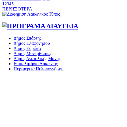
«Στέγνωσε» από νερό πάνω από μήνα ο Πύρριχος
1
2
3
4
5
Το δικό σας σχόλιο: Ιερή απόφαση
ΠΕΡΙΣΣΟΤΕΡΑ
Άγρυπνος φρουρός 2 δεκαετιών το Πυροφυλάκιο στις Αιγιές
Το δικό σας σχόλιο: Πώς να εμπιστευθείς;
ΔΥΠΑ: Επιπλέον 8.000 επιδοτούμενες θέσεις στο πρόγραμμα
απασχόλησης ανέργων 55 ετών και άνω
Ο εξωραϊσμός της Πλατείας Ν. Κόσμου και ένας ελλοχεύων
Δήμος Σπάρτης
κίνδυνος
Μισθός: Το στοίχημα των 1.500 ευρώ
Δήμος Ελαφονήσου
Δήμος Ευρώτα
Το δικό σας σχόλιο: «Κύριε πρωθυπουργέ, ντροπή»
Δήμος Μονεμβασίας
Δήμος Ανατολικής Μάνης
Επιμελητήριο Λακωνίας
Το δικό σας σχόλιο: Ανοιχτή επιστολή στον δήμαρχο Σπάρτης για
Περιφέρεια Πελοποννήσου
τη λειτουργία του ΚΑΠΗ
Το δικό σας σχόλιο: Παράδειγμα κοινωνικής αναισθησίας
Πού βρίσκεται το ιστορικό κέντρο της Σπάρτης;
Το δικό σας σχόλιο: Ρύποι