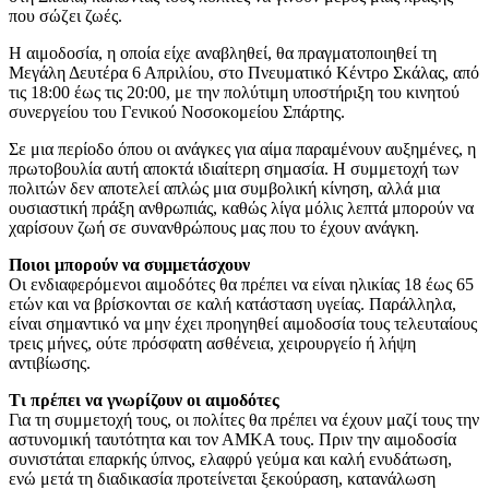
που σώζει ζωές.
Η αιμοδοσία, η οποία είχε αναβληθεί, θα πραγματοποιηθεί τη
Μεγάλη Δευτέρα 6 Απριλίου, στο Πνευματικό Κέντρο Σκάλας, από
τις 18:00 έως τις 20:00, με την πολύτιμη υποστήριξη του κινητού
συνεργείου του Γενικού Νοσοκομείου Σπάρτης.
Σε μια περίοδο όπου οι ανάγκες για αίμα παραμένουν αυξημένες, η
πρωτοβουλία αυτή αποκτά ιδιαίτερη σημασία. Η συμμετοχή των
πολιτών δεν αποτελεί απλώς μια συμβολική κίνηση, αλλά μια
ουσιαστική πράξη ανθρωπιάς, καθώς λίγα μόλις λεπτά μπορούν να
χαρίσουν ζωή σε συνανθρώπους μας που το έχουν ανάγκη.
Ποιοι μπορούν να συμμετάσχουν
Οι ενδιαφερόμενοι αιμοδότες θα πρέπει να είναι ηλικίας 18 έως 65
ετών και να βρίσκονται σε καλή κατάσταση υγείας. Παράλληλα,
είναι σημαντικό να μην έχει προηγηθεί αιμοδοσία τους τελευταίους
τρεις μήνες, ούτε πρόσφατη ασθένεια, χειρουργείο ή λήψη
αντιβίωσης.
Τι πρέπει να γνωρίζουν οι αιμοδότες
Για τη συμμετοχή τους, οι πολίτες θα πρέπει να έχουν μαζί τους την
αστυνομική ταυτότητα και τον ΑΜΚΑ τους. Πριν την αιμοδοσία
συνιστάται επαρκής ύπνος, ελαφρύ γεύμα και καλή ενυδάτωση,
ενώ μετά τη διαδικασία προτείνεται ξεκούραση, κατανάλωση