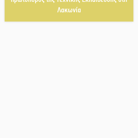
Λακωνία
«Ρίζες και Ρεύματα» στο
Ξηροκάμπι με Ίκαρη και Ζερβάκη
Αμετάβλητος στο «τριάρι» ο
κίνδυνος φωτιάς σε όλη τη
Λακωνία
Εβδομάδα Ομογενών: Κερδισμένη
ουσία ή επικοινωνιακές
εντυπώσεις;
Ελεύθερος ο 55χρονος για την
υπόθεση του Μυστρά