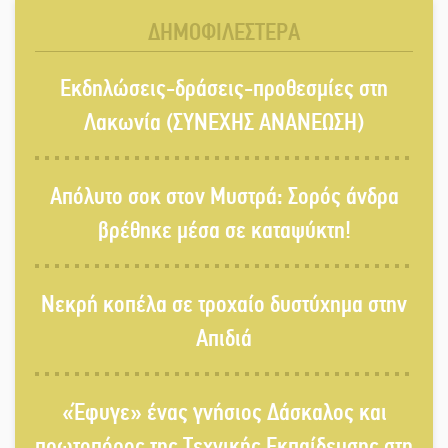
Εκπαίδευσης στη Λακωνία
ΔΗΜΟΦΙΛΕΣΤΕΡΑ
«Κλειστά» ανοιχτά προαύλια στον
Εκδηλώσεις-δράσεις-προθεσμίες στη
Δ. Σπάρτης;
Λακωνία (ΣΥΝΕΧΗΣ ΑΝΑΝΕΩΣΗ)
Δεκαπενταύγουστος στην Πετρίνα:
Απόλυτο σοκ στον Μυστρά: Σορός άνδρα
Αντάμωμα με μουσική, χορό και
παράδοση
βρέθηκε μέσα σε καταψύκτη!
Σωτήρια επέμβαση για ναυτικό
Νεκρή κοπέλα σε τροχαίο δυστύχημα στην
ανοιχτά του Γυθείου
Απιδιά
Αποστολή εξετελέσθη στην Ταϊβάν:
Στη βάση τους τα παγκόσμια
«Έφυγε» ένας γνήσιος Δάσκαλος και
Σπαρτιατόπουλα
πρωτοπόρος της Τεχνικής Εκπαίδευσης στη