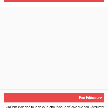
Ροή Ειδήσεων
:
θηκε ένας από τους απλούς, σπουδαίους ανθρώπους που κάνουν τον κόσμο λίγ