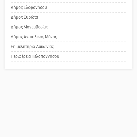
στη Νεάπολη
Δήμος Ελαφονήσου
Το δικό σας σχόλιο: Ανοιχτή
Δήμος Ευρώτα
επιστολή στον δήμαρχο Σπάρτης για
Δήμος Μονεμβασίας
τη λειτουργία του ΚΑΠΗ
Δήμος Ανατολικής Μάνης
Επιμελητήριο Λακωνίας
Το δικό σας σχόλιο: Παράδειγμα
κοινωνικής αναισθησίας
Περιφέρεια Πελοποννήσου
Πού βρίσκεται το ιστορικό κέντρο
της Σπάρτης;