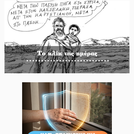
Το κλίκ της ημέρας
Του Ανδρέα Πετρουλάκη